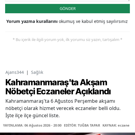
GÖNDER
Yorum yazma kurallarını
okumuş ve kabul etmiş sayılırsınız
* Bu içerik ile ilgili yorum yok, ilk yorumu siz yazın, tartışalım *
Ajans344
|
Sağlık
Kahramanmaraş'ta Akşam
Nöbetçi Eczaneler Açıklandı
Kahramanmaraş'ta 6 Ağustos Perşembe akşamı
nöbetçi olarak hizmet verecek eczaneler belli oldu.
İşte ilçe ilçe güncel liste.
YAYINLAMA: 06 Ağustos 2026 - 20:00
EDİTÖR: TUĞBA TAPAR
KAYNAK: eczane