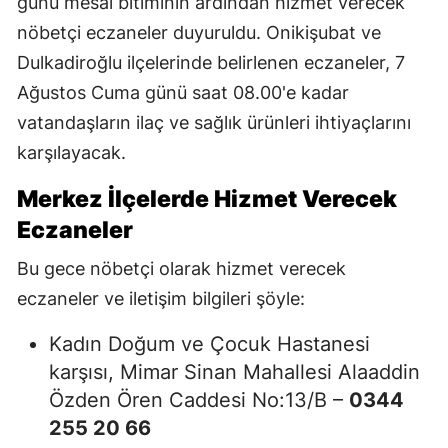
günü mesai bitiminin ardından hizmet verecek
nöbetçi eczaneler duyuruldu. Onikişubat ve
Dulkadiroğlu ilçelerinde belirlenen eczaneler, 7
Ağustos Cuma günü saat 08.00'e kadar
vatandaşların ilaç ve sağlık ürünleri ihtiyaçlarını
karşılayacak.
Merkez İlçelerde Hizmet Verecek
Eczaneler
Bu gece nöbetçi olarak hizmet verecek
eczaneler ve iletişim bilgileri şöyle:
Kadın Doğum ve Çocuk Hastanesi
karşısı, Mimar Sinan Mahallesi Alaaddin
Özden Ören Caddesi No:13/B –
0344
255 20 66