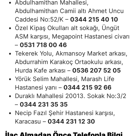
Abdulhamithan Mahallesi,
Abdulhamithan Camii altı Ahmet Uncu
Caddesi No:52/K –
0344 215 40 10
Özel Kipaş Okulları alt sokağı, Üngüt
ASM karşısı, Megapoint Hastanesi civarı
–
0531 718 00 46
Tekerek Yolu, Akmansoy Market arkası,
Abdurrahim Karakoç Ortaokulu arkası,
Hurda Kafe arkası –
0536 207 52 05
Yörük Selim Mahallesi, Marash Life
Hastanesi yanı –
0344 215 92 66
Duraklı Mahallesi 20013. Sokak No:3/2
–
0344 231 35 35
Necip Fazıl Şehir Hastanesi karşısı,
Karacasu –
0344 231 12 30
İlaç Almadan Önce Telefonla Bilgi