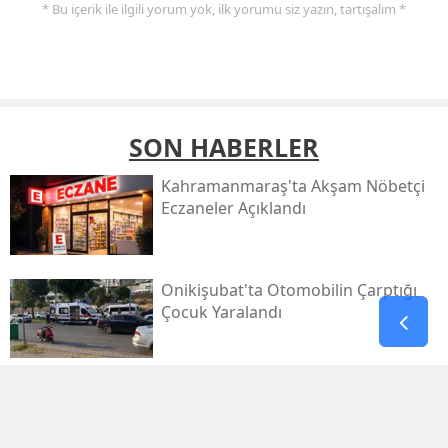
* Bu içerik ile ilgili yorum yok, ilk yorumu siz yazın, tartışalım *
SON HABERLER
Kahramanmaraş'ta Akşam Nöbetçi
Eczaneler Açıklandı
Onikişubat'ta Otomobilin Çarptığı
Çocuk Yaralandı
Pazarcık’ta Yollar Büyükşehir’le
Yenileniyor