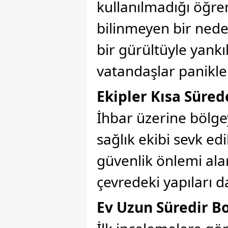
kullanılmadığı öğre
bilinmeyen bir ned
bir gürültüyle yankı
vatandaşlar panikle 
Ekipler Kısa Süred
İhbar üzerine bölgey
sağlık ekibi sevk edi
güvenlik önlemi ala
çevredeki yapıları d
Ev Uzun Süredir B