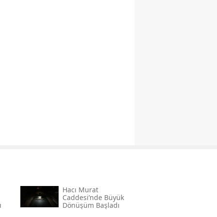
Hacı Murat
Caddesi’nde Büyük
ı
Dönüşüm Başladı