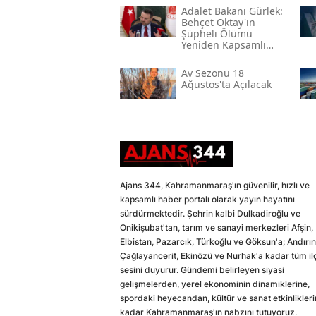
Adalet Bakanı Gürlek:
Behçet Oktay'ın
Şüpheli Ölümü
Yeniden Kapsamlı
Şekilde Incelenecek
Av Sezonu 18
Ağustos'ta Açılacak
Ajans 344, Kahramanmaraş'ın güvenilir, hızlı ve
kapsamlı haber portalı olarak yayın hayatını
sürdürmektedir. Şehrin kalbi Dulkadiroğlu ve
Onikişubat'tan, tarım ve sanayi merkezleri Afşin,
Elbistan, Pazarcık, Türkoğlu ve Göksun'a; Andırın
Çağlayancerit, Ekinözü ve Nurhak'a kadar tüm il
sesini duyurur. Gündemi belirleyen siyasi
gelişmelerden, yerel ekonominin dinamiklerine,
spordaki heyecandan, kültür ve sanat etkinlikler
kadar Kahramanmaraş'ın nabzını tutuyoruz.