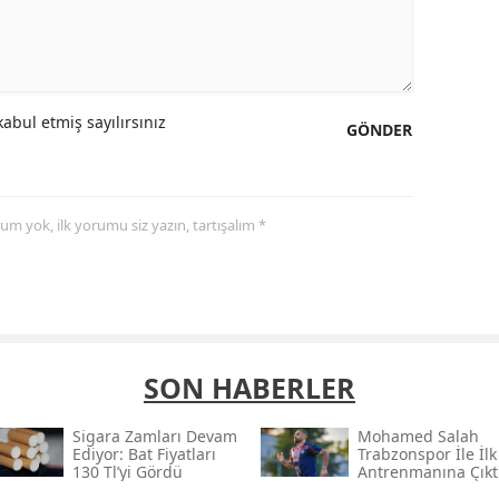
abul etmiş sayılırsınız
GÖNDER
yorum yok, ilk yorumu siz yazın, tartışalım *
SON HABERLER
Sigara Zamları Devam
Mohamed Salah
Ediyor: Bat Fiyatları
Trabzonspor İle İlk
130 Tl’yi Gördü
Antrenmanına Çıkt