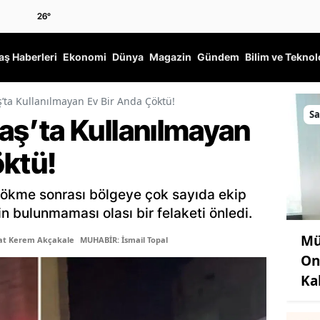
26
°
ş Haberleri
Ekonomi
Dünya
Magazin
Gündem
Bilim ve Teknol
a Kullanılmayan Ev Bir Anda Çöktü!
Sa
ş’ta Kullanılmayan
öktü!
çökme sonrası bölgeye çok sayıda ekip
n bulunmaması olası bir felaketi önledi.
Mü
şat Kerem Akçakale
MUHABİR: İsmail Topal
On
Ka