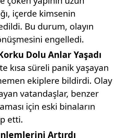
re çöken yapının uzun
ğı, içerde kimsenin
edildi. Bu durum, olayın
önüşmesini engelledi.
 Korku Dolu Anlar Yaşadı
te kısa süreli panik yaşayan
emen ekiplere bildirdi. Olay
ayan vatandaşlar, benzer
ası için eski binaların
 etti.
nlemlerini Artırdı