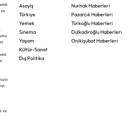
nlık
Asayiş
Nurhak Haberleri
 ve
Türkiye
Pazarcık Haberleri
Yemek
Türkoğlu Haberleri
u
Sinema
Dulkadiroğlu Haberleri
rumu
Yaşam
Onikişubat Haberleri
mi
Kültür-Sanat
emli
Dış Politika
im
mizin
rel
k ve