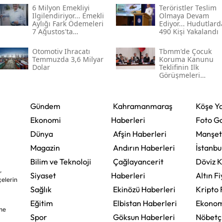
6 Milyon Emekliyi
Teröristler Teslim
Ilgilendiriyor... Emekli
Olmaya Devam
Aylığı Fark Ödemeleri
Ediyor... Hudutlard
7 Ağustos'ta
490 Kişi Yakalandı
Hesaplarda
Otomotiv Ihracatı
Tbmm'de Çocuk
Temmuzda 3,6 Milyar
Koruma Kanunu
Dolar
Teklifinin Ilk
Görüşmeleri
Tamamlandı
Gündem
Kahramanmaraş
Köşe Ya
Ekonomi
Haberleri
Foto Ga
Dünya
Afşin Haberleri
Manşet
Magazin
Andırın Haberleri
İstanbu
Bilim ve Teknoloji
Çağlayancerit
Döviz K
,
Siyaset
Haberleri
Altın Fi
çelerin
Sağlık
Ekinözü Haberleri
Kripto 
Eğitim
Elbistan Haberleri
Ekonom
ine
Spor
Göksun Haberleri
Nöbetç