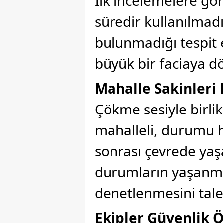
İlk incelemelere gö
süredir kullanılmadı
bulunmadığı tespit 
büyük bir faciaya d
Mahalle Sakinleri
Çökme sesiyle birlik
mahalleli, durumu h
sonrası çevrede yaş
durumların yaşanmam
denetlenmesini talep
Ekipler Güvenlik Ö