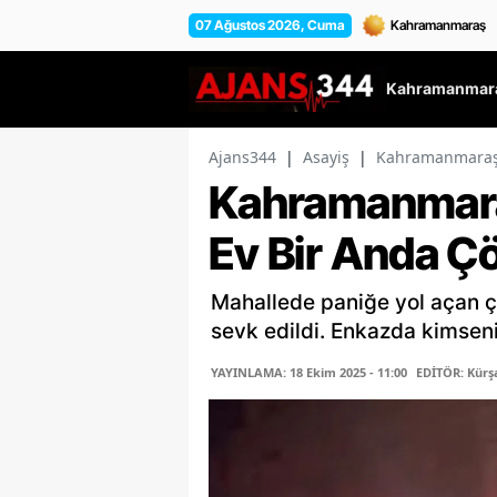
07 Ağustos 2026, Cuma
Kahramanmara
Ajans344
|
Asayiş
|
Kahramanmaraş’t
Kahramanmara
Ev Bir Anda Ç
Mahallede paniğe yol açan 
sevk edildi. Enkazda kimseni
YAYINLAMA: 18 Ekim 2025 - 11:00
EDİTÖR: Kür