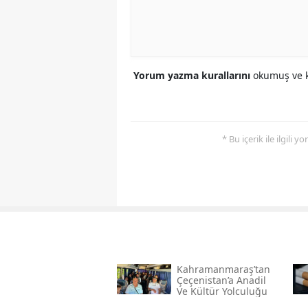
Yorum yazma kurallarını
okumuş ve k
* Bu içerik ile ilgili 
Kahramanmaraş’tan
Çeçenistan’a Anadil
Ve Kültür Yolculuğu