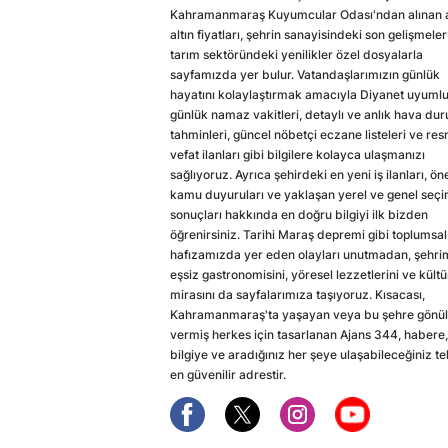
Kahramanmaraş Kuyumcular Odası'ndan alınan a
altın fiyatları, şehrin sanayisindeki son gelişmeler
tarım sektöründeki yenilikler özel dosyalarla
sayfamızda yer bulur. Vatandaşlarımızın günlük
hayatını kolaylaştırmak amacıyla Diyanet uyuml
günlük namaz vakitleri, detaylı ve anlık hava du
tahminleri, güncel nöbetçi eczane listeleri ve res
vefat ilanları gibi bilgilere kolayca ulaşmanızı
sağlıyoruz. Ayrıca şehirdeki en yeni iş ilanları, ön
kamu duyuruları ve yaklaşan yerel ve genel seç
sonuçları hakkında en doğru bilgiyi ilk bizden
öğrenirsiniz. Tarihi Maraş depremi gibi toplumsal
hafızamızda yer eden olayları unutmadan, şehri
eşsiz gastronomisini, yöresel lezzetlerini ve kültü
mirasını da sayfalarımıza taşıyoruz. Kısacası,
Kahramanmaraş'ta yaşayan veya bu şehre gönül
vermiş herkes için tasarlanan Ajans 344, habere,
bilgiye ve aradığınız her şeye ulaşabileceğiniz te
en güvenilir adrestir.