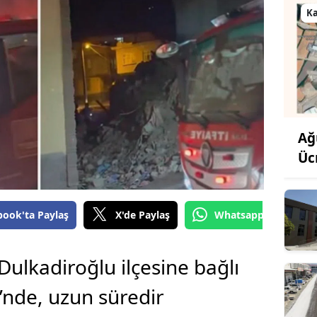
K
Ağ
Üc
book'ta Paylaş
X'de Paylaş
Whatsapp'tan Gönde
lkadiroğlu ilçesine bağlı
’nde, uzun süredir