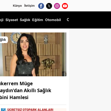
Künye
İletişim
oji
Siyaset
Sağlık
Eğitim
Otomobil
ğlık
kerrem Müge
aydın'dan Akıllı Sağlık
bini Hamlesi