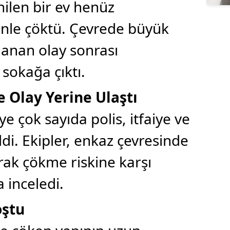
nilen bir ev henüz
enle çöktü. Çevrede büyük
lanan olay sonrası
sokağa çıktı.
e Olay Yerine Ulaştı
e çok sayıda polis, itfaiye ve
ldi. Ekipler, enkaz çevresinde
rak çökme riskine karşı
a inceledi.
oştu