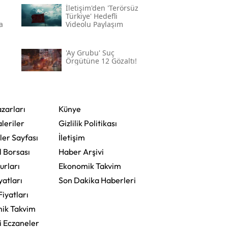
İletişim'den 'terörsüz
Türkiye' Hedefli
a
Videolu Paylaşım
'ay Grubu' Suç
Örgütüne 12 Gözaltı!
zarları
Künye
leriler
Gizlilik Politikası
ler Sayfası
İletişim
l Borsası
Haber Arşivi
urları
Ekonomik Takvim
yatları
Son Dakika Haberleri
Fiyatları
ik Takvim
i Eczaneler