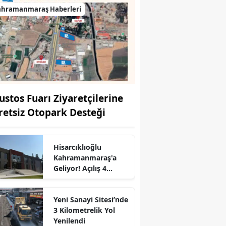
ahramanmaraş Haberleri
ustos Fuarı Ziyaretçilerine
retsiz Otopark Desteği
Hisarcıklıoğlu
r
Kahramanmaraş'a
Geliyor! Açılış 4
Ağustos'ta
Yeni Sanayi Sitesi’nde
3 Kilometrelik Yol
Yenilendi