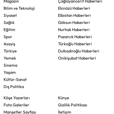
Magazin
Çağlayancerit Haberleri
Bilim ve Teknoloji
Ekinözü Haberleri
Siyaset
Elbistan Haberleri
Sağlık
Göksun Haberleri
Eğitim
Nurhak Haberleri
Spor
Pazarcık Haberleri
Asayiş
Türkoğlu Haberleri
Türkiye
Dulkadiroğlu Haberleri
Yemek
Onikişubat Haberleri
Sinema
Yaşam
Kültür-Sanat
Dış Politika
Köşe Yazarları
Künye
Foto Galeriler
Gizlilik Politikası
Manşetler Sayfası
İletişim