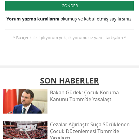
GÖNDER
Yorum yazma kurallarını
okumuş ve kabul etmiş sayılırsınız
* Bu içerik ile ilgili yorum yok, ilk yorumu siz yazın, tartışalım *
SON HABERLER
Bakan Gürlek: Çocuk Koruma
Kanunu Tbmm’de Yasalaştı
Cezalar Ağırlaştı: Suça Sürüklenen
Çocuk Düzenlemesi Tbmm’de
Yasalaştı