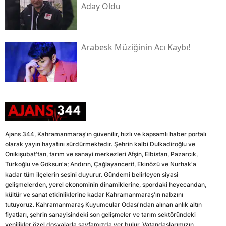
Aday Oldu
Arabesk Müziğinin Acı Kaybı!
Ajans 344, Kahramanmaraş'ın güvenilir, hızlı ve kapsamlı haber portalı
olarak yayın hayatını sürdürmektedir. Şehrin kalbi Dulkadiroğlu ve
Onikişubat'tan, tarım ve sanayi merkezleri Afşin, Elbistan, Pazarcık,
Türkoğlu ve Göksun'a; Andırın, Çağlayancerit, Ekinözü ve Nurhak'a
kadar tüm ilçelerin sesini duyurur. Gündemi belirleyen siyasi
gelişmelerden, yerel ekonominin dinamiklerine, spordaki heyecandan,
kültür ve sanat etkinliklerine kadar Kahramanmaraş'ın nabzını
tutuyoruz. Kahramanmaraş Kuyumcular Odası'ndan alınan anlık altın
fiyatları, şehrin sanayisindeki son gelişmeler ve tarım sektöründeki
yenilikler özel dosyalarla sayfamızda yer bulur. Vatandaşlarımızın