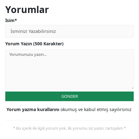
Yorumlar
İsim*
Yorum Yazın (500 Karakter)
GÖNDER
Yorum yazma kurallarını
okumuş ve kabul etmiş sayılırsınız
* Bu içerik ile ilgili yorum yok, ilk yorumu siz yazın, tartışalım *