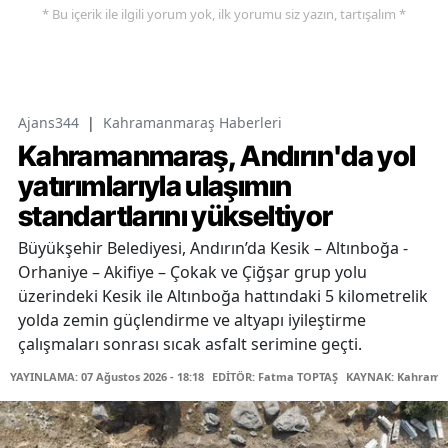
* Bu içerik ile ilgili yorum yok, ilk yorumu siz yazın, tartışalım *
Ajans344
|
Kahramanmaraş Haberleri
Kahramanmaraş, Andırın'da yol
yatırımlarıyla ulaşımın
standartlarını yükseltiyor
Büyükşehir Belediyesi, Andırın’da Kesik – Altınboğa -
Orhaniye – Akifiye – Çokak ve Çiğşar grup yolu
üzerindeki Kesik ile Altınboğa hattındaki 5 kilometrelik
yolda zemin güçlendirme ve altyapı iyileştirme
çalışmaları sonrası sıcak asfalt serimine geçti.
YAYINLAMA: 07 Ağustos 2026 - 18:18
EDİTÖR: Fatma TOPTAŞ
KAYNAK: Kahraman