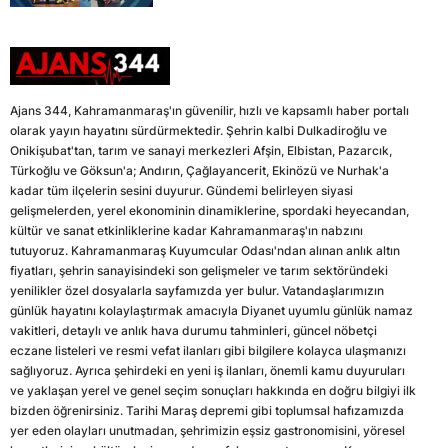
Ajans 344, Kahramanmaraş'ın güvenilir, hızlı ve kapsamlı haber portalı
olarak yayın hayatını sürdürmektedir. Şehrin kalbi Dulkadiroğlu ve
Onikişubat'tan, tarım ve sanayi merkezleri Afşin, Elbistan, Pazarcık,
Türkoğlu ve Göksun'a; Andırın, Çağlayancerit, Ekinözü ve Nurhak'a
kadar tüm ilçelerin sesini duyurur. Gündemi belirleyen siyasi
gelişmelerden, yerel ekonominin dinamiklerine, spordaki heyecandan,
kültür ve sanat etkinliklerine kadar Kahramanmaraş'ın nabzını
tutuyoruz. Kahramanmaraş Kuyumcular Odası'ndan alınan anlık altın
fiyatları, şehrin sanayisindeki son gelişmeler ve tarım sektöründeki
yenilikler özel dosyalarla sayfamızda yer bulur. Vatandaşlarımızın
günlük hayatını kolaylaştırmak amacıyla Diyanet uyumlu günlük namaz
vakitleri, detaylı ve anlık hava durumu tahminleri, güncel nöbetçi
eczane listeleri ve resmi vefat ilanları gibi bilgilere kolayca ulaşmanızı
sağlıyoruz. Ayrıca şehirdeki en yeni iş ilanları, önemli kamu duyuruları
ve yaklaşan yerel ve genel seçim sonuçları hakkında en doğru bilgiyi ilk
bizden öğrenirsiniz. Tarihi Maraş depremi gibi toplumsal hafızamızda
yer eden olayları unutmadan, şehrimizin eşsiz gastronomisini, yöresel