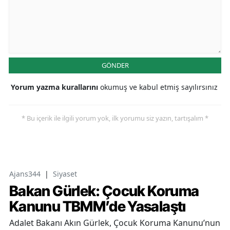
GÖNDER
Yorum yazma kurallarını
okumuş ve kabul etmiş sayılırsınız
* Bu içerik ile ilgili yorum yok, ilk yorumu siz yazın, tartışalım *
Ajans344
|
Siyaset
Bakan Gürlek: Çocuk Koruma
Kanunu TBMM’de Yasalaştı
Adalet Bakanı Akın Gürlek, Çocuk Koruma Kanunu’nun