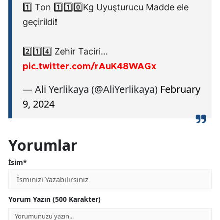
1️⃣ Ton 1️⃣1️⃣0️⃣Kg Uyuşturucu Madde ele
geçirildi❗️
2️⃣1️⃣4️⃣ Zehir Taciri…
pic.twitter.com/rAuK48WAGx
— Ali Yerlikaya (@AliYerlikaya)
February
9, 2024
Yorumlar
İsim*
Yorum Yazın (500 Karakter)