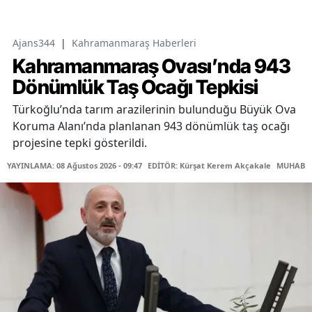
Ajans344
|
Kahramanmaraş Haberleri
Kahramanmaraş Ovası’nda 943
Dönümlük Taş Ocağı Tepkisi
Türkoğlu’nda tarım arazilerinin bulunduğu Büyük Ova
Koruma Alanı’nda planlanan 943 dönümlük taş ocağı
projesine tepki gösterildi.
YAYINLAMA: 08 Ağustos 2026 - 09:47
EDİTÖR: Kürşat Kerem Akçakale
MUHABİR