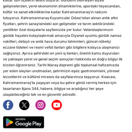
kadar tüm ilçelerin sesini duyurur. Gündemi belirleyen siyasi
gelişmelerden, yerel ekonominin dinamiklerine, spordaki heyecandan,
kültür ve sanat etkinliklerine kadar Kahramanmaraş'ın nabzını
tutuyoruz. Kahramanmaraş Kuyumcular Odası'ndan alınan anlık altın
fiyatları, şehrin sanayisindeki son gelişmeler ve tarım sektöründeki
yenilikler özel dosyalarla sayfamızda yer bulur. Vatandaşlarımızın
günlük hayatını kolaylaştırmak amacıyla Diyanet uyumlu günlük namaz
vakitleri, detaylı ve anlık hava durumu tahminleri, güncel nöbetçi
eczane listeleri ve resmi vefat ilanları gibi bilgilere kolayca ulaşmanızı
sağlıyoruz. Ayrıca şehirdeki en yeni iş ilanları, önemli kamu duyuruları
ve yaklaşan yerel ve genel seçim sonuçları hakkında en doğru bilgiyi ilk
bizden öğrenirsiniz. Tarihi Maraş depremi gibi toplumsal hafızamızda
yer eden olayları unutmadan, şehrimizin eşsiz gastronomisini, yöresel
lezzetlerini ve kültürel mirasını da sayfalarımıza taşıyoruz. Kısacası,
Kahramanmaraş'ta yaşayan veya bu şehre gönül vermiş herkes için
tasarlanan Ajans 344, habere, bilgiye ve aradığınız her şeye
ulaşabileceğiniz tek ve en güvenilir adrestir.