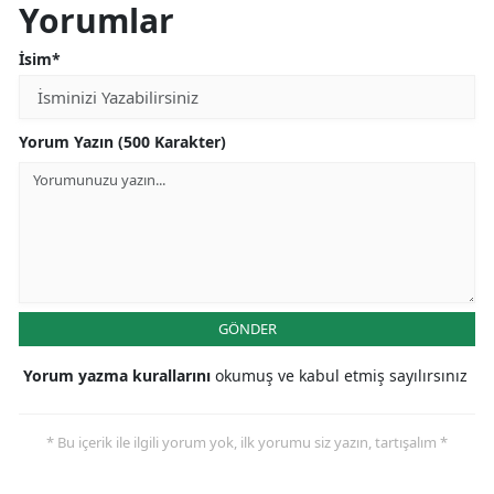
Yorumlar
İsim*
Yorum Yazın (500 Karakter)
GÖNDER
Yorum yazma kurallarını
okumuş ve kabul etmiş sayılırsınız
* Bu içerik ile ilgili yorum yok, ilk yorumu siz yazın, tartışalım *