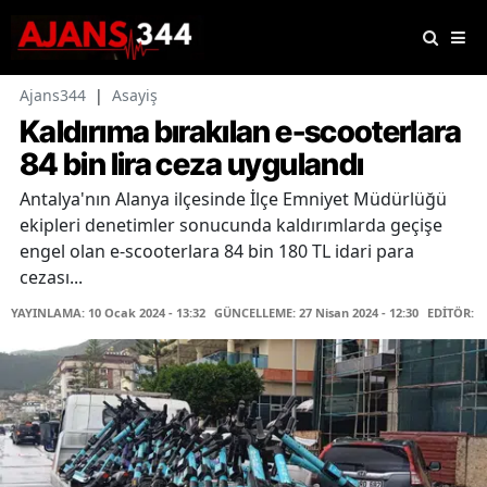
Ajans344
|
Asayiş
Kaldırıma bırakılan e-scooterlara
84 bin lira ceza uygulandı
Antalya'nın Alanya ilçesinde İlçe Emniyet Müdürlüğü
ekipleri denetimler sonucunda kaldırımlarda geçişe
engel olan e-scooterlara 84 bin 180 TL idari para
cezası...
YAYINLAMA: 10 Ocak 2024 - 13:32
GÜNCELLEME: 27 Nisan 2024 - 12:30
EDİTÖR: H