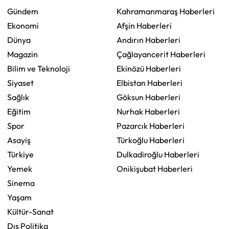
Gündem
Kahramanmaraş Haberleri
Ekonomi
Afşin Haberleri
Dünya
Andırın Haberleri
Magazin
Çağlayancerit Haberleri
Bilim ve Teknoloji
Ekinözü Haberleri
Siyaset
Elbistan Haberleri
Sağlık
Göksun Haberleri
Eğitim
Nurhak Haberleri
Spor
Pazarcık Haberleri
Asayiş
Türkoğlu Haberleri
Türkiye
Dulkadiroğlu Haberleri
Yemek
Onikişubat Haberleri
Sinema
Yaşam
Kültür-Sanat
Dış Politika