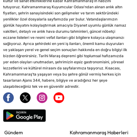
kültür ve sanat etkinliklerine kadar Kahramanmaraş'ın nabzını
tutuyoruz. Kahramanmaraş Kuyumcular Odası'ndan alınan anlık altın
fiyatları, şehrin sanayisindeki son gelişmeler ve tarım sektöründeki
yenilikler özel dosyalarla sayfamızda yer bulur. Vatandaşlarımızın
günlük hayatını kolaylaştırmak amacıyla Diyanet uyumlu günlük namaz
vakitleri, detaylı ve anlık hava durumu tahminleri, güncel nöbetçi
eczane listeleri ve resmi vefat ilanları gibi bilgilere kolayca ulaşmanızı
sağlıyoruz. Ayrıca şehirdeki en yeni iş ilanları, önemli kamu duyuruları
ve yaklaşan yerel ve genel seçim sonuçları hakkında en doğru bilgiyi ilk
bizden öğrenirsiniz. Tarihi Maraş depremi gibi toplumsal hafızamızda
yer eden olayları unutmadan, şehrimizin eşsiz gastronomisini, yöresel
lezzetlerini ve kültürel mirasını da sayfalarımıza taşıyoruz. Kısacası,
Kahramanmaraş'ta yaşayan veya bu şehre gönül vermiş herkes için
tasarlanan Ajans 344, habere, bilgiye ve aradığınız her şeye
ulaşabileceğiniz tek ve en güvenilir adrestir.
Gündem
Kahramanmaraş Haberleri