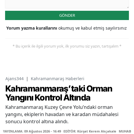
GÖNDER
Yorum yazma kurallarını
okumuş ve kabul etmiş sayılırsınız
* Bu içerik ile ilgili yorum yok, ilk yorumu siz yazın, tartışalım *
Ajans344
|
Kahramanmaraş Haberleri
Kahramanmaraş’taki Orman
Yangını Kontrol Altında
Kahramanmaraş Kuzey Çevre Yolu’ndaki orman
yangını, ekiplerin havadan ve karadan müdahalesi
sonucu kontrol altına alındı.
YAYINLAMA: 09 Ağustos 2026 - 16:49
EDİTÖR: Kürşat Kerem Akçakale
MUHABİR: