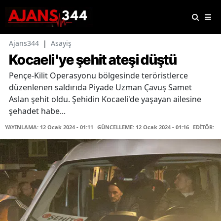
Ajans344
|
Asayiş
Kocaeli'ye şehit ateşi düştü
Pençe-Kilit Operasyonu bölgesinde teröristlerce
düzenlenen saldırıda Piyade Uzman Çavuş Samet
Aslan şehit oldu. Şehidin Kocaeli'de yaşayan ailesine
şehadet habe...
YAYINLAMA: 12 Ocak 2024 - 01:11
GÜNCELLEME: 12 Ocak 2024 - 01:16
EDİTÖR: F