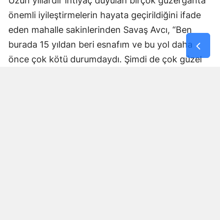
Uzun yıllardır ihtiyaç duyulan birçok güzergâhta
önemli iyileştirmelerin hayata geçirildiğini ifade
eden mahalle sakinlerinden Savaş Avcı, “Ben
burada 15 yıldan beri esnafım ve bu yol daha
önce çok kötü durumdaydı. Şimdi de çok güzel
hale getiriliyor. Büyükşehir Belediye Başkanımız
Fırat Görgel’e verdiği hizmetten dolayı çok
teşekkür ederim. Bizleri tozdan topraktan
kurtardı” dedi. Yapılan bakım, onarım ve asfalt
uygulamaları sayesinde ulaşımın daha güvenli ve
konforlu hale geldiğini söyleyen bir diğer mahalle
sakini İsmail Öksüz, “Yolumuz bozuktu. Bu yıl çok
yağmur yağdığı için yollarımızda çökmeler
oluşmuştu. Sağ olsun Büyükşehir Belediye
Başkanımız Fırat Görgel hizmet anlayışı ile