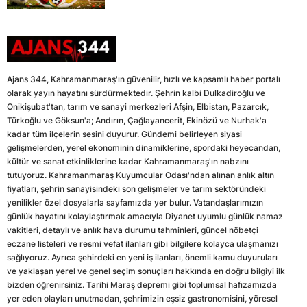
Ajans 344, Kahramanmaraş'ın güvenilir, hızlı ve kapsamlı haber portalı
olarak yayın hayatını sürdürmektedir. Şehrin kalbi Dulkadiroğlu ve
Onikişubat'tan, tarım ve sanayi merkezleri Afşin, Elbistan, Pazarcık,
Türkoğlu ve Göksun'a; Andırın, Çağlayancerit, Ekinözü ve Nurhak'a
kadar tüm ilçelerin sesini duyurur. Gündemi belirleyen siyasi
gelişmelerden, yerel ekonominin dinamiklerine, spordaki heyecandan,
kültür ve sanat etkinliklerine kadar Kahramanmaraş'ın nabzını
tutuyoruz. Kahramanmaraş Kuyumcular Odası'ndan alınan anlık altın
fiyatları, şehrin sanayisindeki son gelişmeler ve tarım sektöründeki
yenilikler özel dosyalarla sayfamızda yer bulur. Vatandaşlarımızın
günlük hayatını kolaylaştırmak amacıyla Diyanet uyumlu günlük namaz
vakitleri, detaylı ve anlık hava durumu tahminleri, güncel nöbetçi
eczane listeleri ve resmi vefat ilanları gibi bilgilere kolayca ulaşmanızı
sağlıyoruz. Ayrıca şehirdeki en yeni iş ilanları, önemli kamu duyuruları
ve yaklaşan yerel ve genel seçim sonuçları hakkında en doğru bilgiyi ilk
bizden öğrenirsiniz. Tarihi Maraş depremi gibi toplumsal hafızamızda
yer eden olayları unutmadan, şehrimizin eşsiz gastronomisini, yöresel