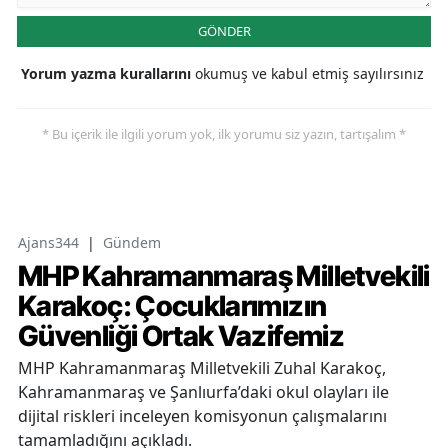
GÖNDER
Yorum yazma kurallarını
okumuş ve kabul etmiş sayılırsınız
* Bu içerik ile ilgili yorum yok, ilk yorumu siz yazın, tartışalım *
Ajans344
|
Gündem
MHP Kahramanmaraş Milletvekili
Karakoç: Çocuklarımızın
Güvenliği Ortak Vazifemiz
MHP Kahramanmaraş Milletvekili Zuhal Karakoç,
Kahramanmaraş ve Şanlıurfa’daki okul olayları ile
dijital riskleri inceleyen komisyonun çalışmalarını
tamamladığını açıkladı.