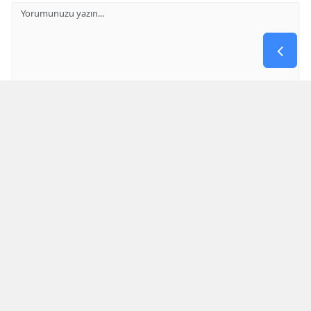
GÖNDER
Yorum yazma kurallarını
okumuş ve kabul etmiş sayılırsınız
* Bu içerik ile ilgili yorum yok, ilk yorumu siz yazın, tartışalım *
SON HABERLER
Filistin Konvoyu Abdülhamid Han