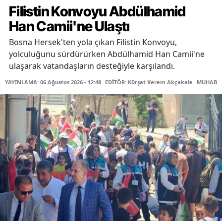
Filistin Konvoyu Abdülhamid
Han Camii'ne Ulaştı
Bosna Hersek'ten yola çıkan Filistin Konvoyu,
yolculuğunu sürdürürken Abdülhamid Han Camii'ne
ulaşarak vatandaşların desteğiyle karşılandı.
YAYINLAMA: 06 Ağustos 2026 - 12:48
EDİTÖR: Kürşat Kerem Akçakale
MUHABİR: