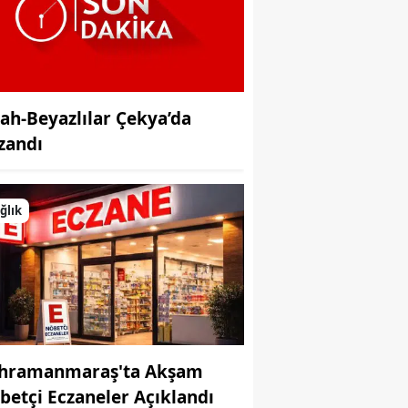
yah-Beyazlılar Çekya’da
zandı
ğlık
hramanmaraş'ta Akşam
betçi Eczaneler Açıklandı