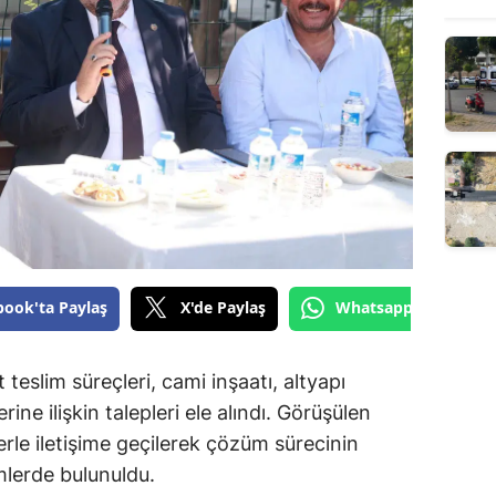
book'ta Paylaş
X'de Paylaş
Whatsapp'tan Gönde
teslim süreçleri, cami inşaatı, altyapı
ine ilişkin talepleri ele alındı. Görüşülen
ilerle iletişime geçilerek çözüm sürecinin
imlerde bulunuldu.