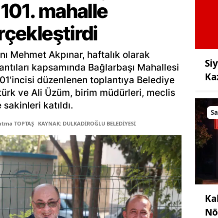
101. mahalle
rçekleştirdi
nı Mehmet Akpınar, haftalık olarak
Si
lantıları kapsamında Bağlarbaşı Mahallesi
Ka
 101’incisi düzenlenen toplantıya Belediye
türk ve Ali Üzüm, birim müdürleri, meclis
sakinleri katıldı.
Sa
Fatma TOPTAŞ
KAYNAK: DULKADİROĞLU BELEDİYESİ
Ka
Nö