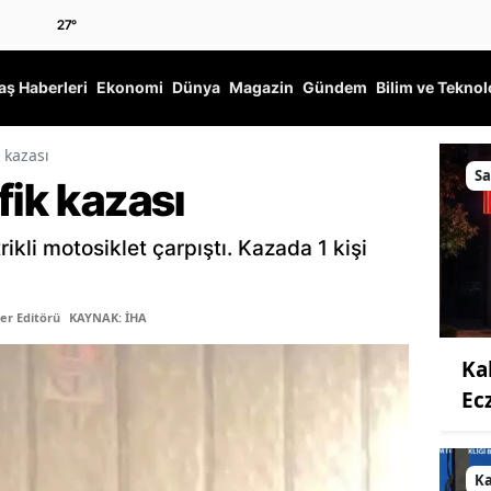
27
°
ş Haberleri
Ekonomi
Dünya
Magazin
Gündem
Bilim ve Teknol
k kazası
Sa
fik kazası
ikli motosiklet çarpıştı. Kazada 1 kişi
er Editörü
KAYNAK: İHA
Ka
Ec
K