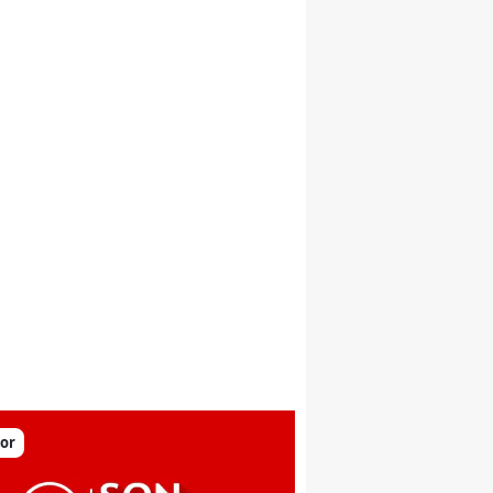
sını gerçekleştirdi
or