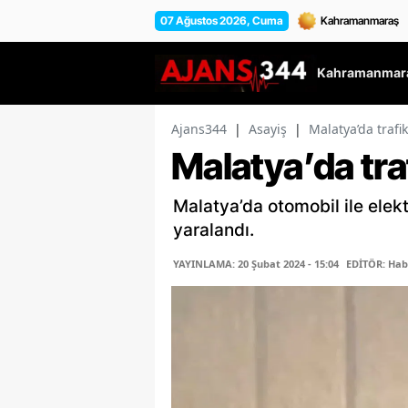
07 Ağustos 2026, Cuma
Kahramanmara
Ajans344
|
Asayiş
|
Malatya’da trafi
Malatya’da tra
Malatya’da otomobil ile elektr
yaralandı.
YAYINLAMA: 20 Şubat 2024 - 15:04
EDİTÖR: Hab