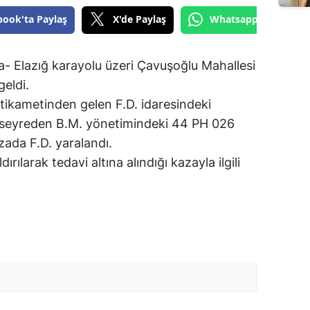
book'ta Paylaş
X'de Paylaş
Whatsapp'tan Gönde
a- Elazığ karayolu üzeri Çavuşoğlu Mahallesi
eldi.
istikametinden gelen F.D. idaresindeki
ne seyreden B.M. yönetimindeki 44 PH 026
azada F.D. yaralandı.
rılarak tedavi altına alındığı kazayla ilgili