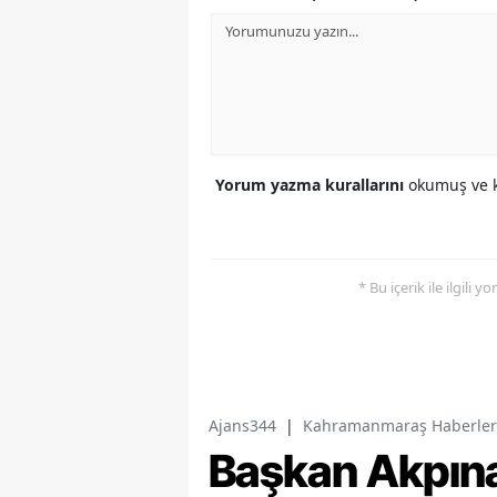
Yorum yazma kurallarını
okumuş ve k
* Bu içerik ile ilgili 
Ajans344
|
Kahramanmaraş Haberler
Başkan Akpına