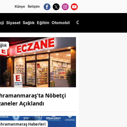
Künye
İletişim
oji
Siyaset
Sağlık
Eğitim
Otomobil
ğlık
hramanmaraş'ta Nöbetçi
zaneler Açıklandı
ahramanmaraş Haberleri