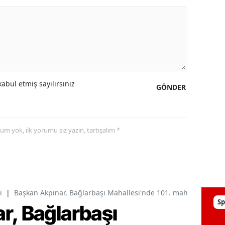
abul etmiş sayılırsınız
GÖNDER
yorum yok, ilk yorumu siz yazın, tartışalım *
i
|
Başkan Akpınar, Bağlarbaşı Mahallesi'nde 101. mahalle toplantı
Sp
r, Bağlarbaşı