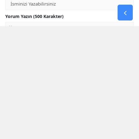
Yorum Yazın (500 Karakter)
GÖNDER
Yorum yazma kurallarını
okumuş ve kabul etmiş sayılırsınız
* Bu içerik ile ilgili yorum yok, ilk yorumu siz yazın, tartışalım *