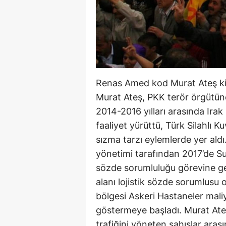
Renas Amed kod Murat Ateş k
Murat Ateş, PKK terör örgütüne
2014-2016 yılları arasında Irak 
faaliyet yürüttü, Türk Silahlı K
sızma tarzı eylemlerde yer aldı
yönetimi tarafından 2017’de Su
sözde sorumluluğu görevine ge
alanı lojistik sözde sorumlusu
bölgesi Askeri Hastaneler mali
göstermeye başladı. Murat Ate
trafiğini yöneten şahıslar aras