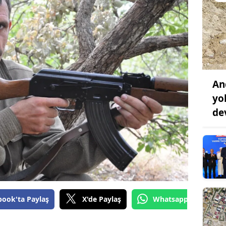
An
yo
de
book'ta Paylaş
X'de Paylaş
Whatsapp'tan Gönde