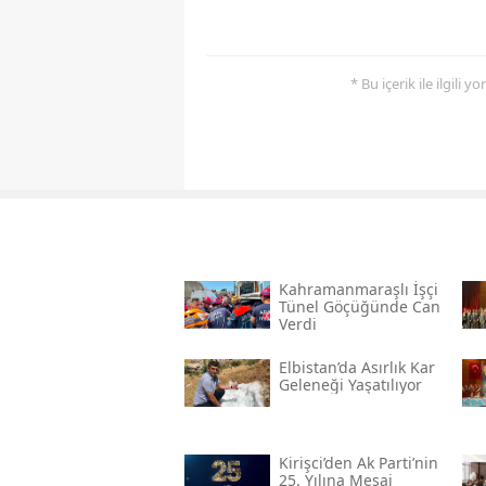
* Bu içerik ile ilgili 
Kahramanmaraşlı İşçi
Tünel Göçüğünde Can
Verdi
Elbistan’da Asırlık Kar
Geleneği Yaşatılıyor
Kirişci’den Ak Parti’nin
25. Yılına Mesaj