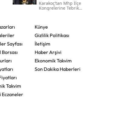
Karakoç’tan Mhp İlçe
Kongrelerine Tebrik
Mesajı
zarları
Künye
leriler
Gizlilik Politikası
ler Sayfası
İletişim
l Borsası
Haber Arşivi
urları
Ekonomik Takvim
yatları
Son Dakika Haberleri
Fiyatları
ik Takvim
i Eczaneler