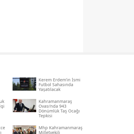
Kerem Erdem’in İsmi
n
Futbol Sahasında
Yaşatılacak
uk
Kahramanmaraş
lgi
Ovası’nda 943
Dönümlük Taş Ocağı
Tepkisi
cce
Mhp Kahramanmaraş
ı
Milletvekili