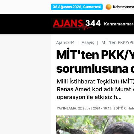
08 Ağustos 2026, Cumartesi
Kahramanmara
Ajans344
|
Asayiş
|
MİT'ten PKK/YP
MİT'ten PKK/
sorumlusuna 
Milli İstihbarat Teşkilatı (M
Renas Amed kod adlı Murat A
operasyon ile etkisiz h...
YAYINLAMA: 22 Şubat 2024 - 10:15
EDİTÖR: Hab