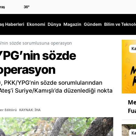
36
°
ş Haberleri
Ekonomi
Dünya
Magazin
Gündem
Bilim ve Teknol
G’nin sözde sorumlusuna operasyon
K
YPG’nin sözde
operasyon
İT), PKK/YPG’nin sözde sorumlularından
teş’i Suriye/Kamışlı’da düzenlediği nokta
Me
Fu
er Editörü
KAYNAK: İHA
K