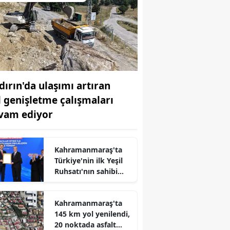
dırın'da ulaşımı artıran
l genişletme çalışmaları
vam ediyor
Kahramanmaraş'ta
Türkiye'nin ilk Yeşil
Ruhsatı'nın sahibi
Karbon Yutak Alanı
açıldı
r
Kahramanmaraş'ta
145 km yol yenilendi,
20 noktada asfalt