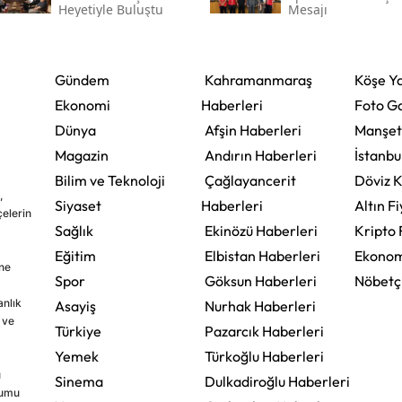
Heyetiyle Buluştu
Mesajı
Gündem
Kahramanmaraş
Köşe Ya
Ekonomi
Haberleri
Foto Ga
Dünya
Afşin Haberleri
Manşet
Magazin
Andırın Haberleri
İstanbu
Bilim ve Teknoloji
Çağlayancerit
Döviz K
,
Siyaset
Haberleri
Altın Fi
çelerin
Sağlık
Ekinözü Haberleri
Kripto 
Eğitim
Elbistan Haberleri
Ekonom
ine
Spor
Göksun Haberleri
Nöbetç
nlık
Asayiş
Nurhak Haberleri
 ve
Türkiye
Pazarcık Haberleri
Yemek
Türkoğlu Haberleri
u
Sinema
Dulkadiroğlu Haberleri
rumu