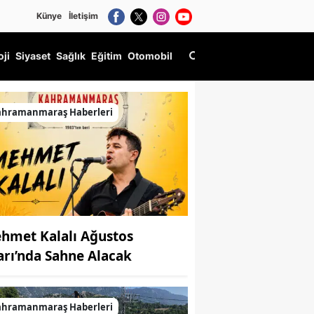
Künye
İletişim
oji
Siyaset
Sağlık
Eğitim
Otomobil
ahramanmaraş Haberleri
hmet Kalalı Ağustos
arı’nda Sahne Alacak
ahramanmaraş Haberleri