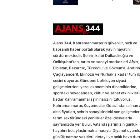
Ajans 344, Kahramanmaraş'ın güvenilir, hızlı ve
kapsamlı haber portalı olarak yayın hayatını
sürdürmektedir. Şehrin kalbi Dulkadiroğlu ve
Onikişubat'tan, tarım ve sanayi merkezleri Afşin,
Elbistan, Pazarcık, Türkoğlu ve Göksun'a; Andırın
Çağlayancerit, Ekinözü ve Nurhak'a kadar tüm il
sesini duyurur. Gündemi belirleyen siyasi
gelişmelerden, yerel ekonominin dinamiklerine,
spordaki heyecandan, kültür ve sanat etkinlikler
kadar Kahramanmaraş'ın nabzını tutuyoruz.
Kahramanmaraş Kuyumcular Odası'ndan alınan a
altın fiyatları, şehrin sanayisindeki son gelişmeler
tarım sektöründeki yenilikler özel dosyalarla
sayfamızda yer bulur. Vatandaşlarımızın günlük
hayatını kolaylaştırmak amacıyla Diyanet uyuml
günlük namaz vakitleri, detaylı ve anlık hava du