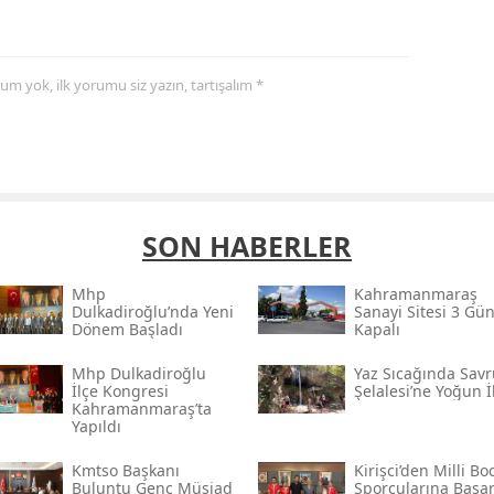
yorum yok, ilk yorumu siz yazın, tartışalım *
SON HABERLER
Mhp
Kahramanmaraş
Dulkadiroğlu’nda Yeni
Sanayi Sitesi 3 Gü
Dönem Başladı
Kapalı
Mhp Dulkadiroğlu
Yaz Sıcağında Savr
İlçe Kongresi
Şelalesi’ne Yoğun İ
Kahramanmaraş’ta
Yapıldı
Kmtso Başkanı
Kirişci’den Milli Bo
Buluntu Genç Müsi̇ad
Sporcularına Başar