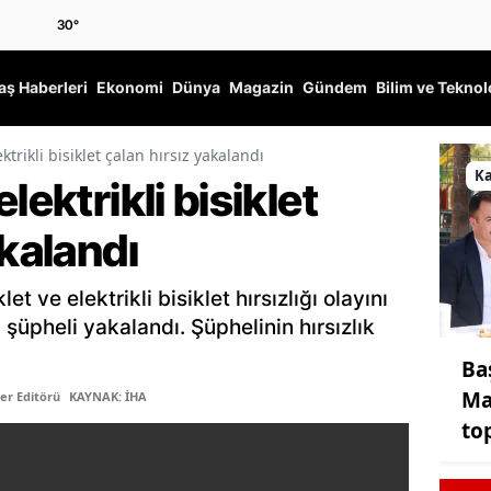
30
°
ş Haberleri
Ekonomi
Dünya
Magazin
Gündem
Bilim ve Teknol
ktrikli bisiklet çalan hırsız yakalandı
K
lektrikli bisiklet
akalandı
et ve elektrikli bisiklet hırsızlığı olayını
 şüpheli yakalandı. Şüphelinin hırsızlık
Ba
Ma
er Editörü
KAYNAK: İHA
to