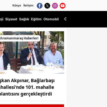
Künye
İletişim
oji
Siyaset
Sağlık
Eğitim
Otomobil
ahramanmaraş Haberleri
şkan Akpınar, Bağlarbaşı
hallesi'nde 101. mahalle
plantısını gerçekleştirdi