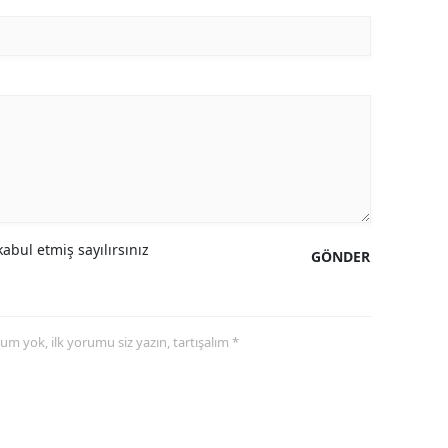
abul etmiş sayılırsınız
GÖNDER
yorum yok, ilk yorumu siz yazın, tartışalım *