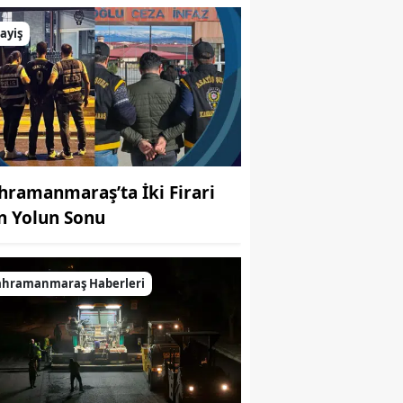
 bir konser verecek
ayiş
hramanmaraş’ta İki Firari
in Yolun Sonu
ahramanmaraş Haberleri