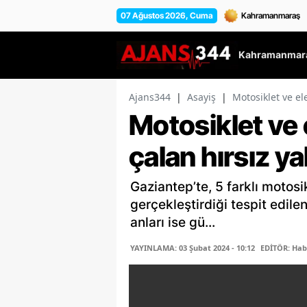
07 Ağustos 2026, Cuma
Kahramanmara
Ajans344
|
Asayiş
|
Motosiklet ve ele
Motosiklet ve e
çalan hırsız y
Gaziantep’te, 5 farklı motosikl
gerçekleştirdiği tespit edilen
anları ise gü...
YAYINLAMA: 03 Şubat 2024 - 10:12
EDİTÖR: Hab