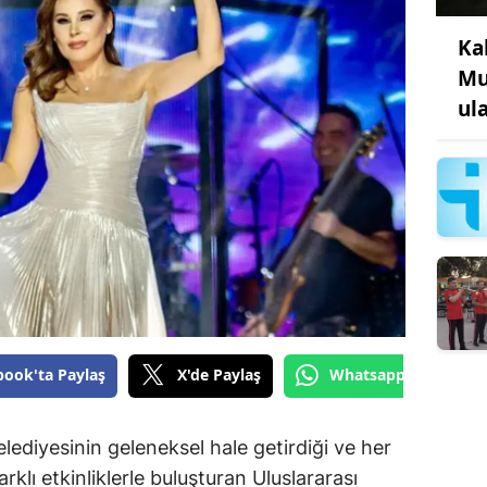
Ka
Mu
ul
book'ta Paylaş
X'de Paylaş
Whatsapp'tan Gönde
diyesinin geleneksel hale getirdiği ve her
arklı etkinliklerle buluşturan Uluslararası