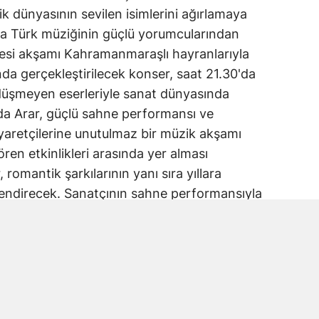
k dünyasının sevilen isimlerini ağırlamaya
a Türk müziğinin güçlü yorumcularından
esi akşamı Kahramanmaraşlı hayranlarıyla
a gerçekleştirilecek konser, saat 21.30'da
n düşmeyen eserleriyle sanat dünyasında
da Arar, güçlü sahne performansı ve
ziyaretçilerine unutulmaz bir müzik akşamı
ören etkinlikleri arasında yer alması
omantik şarkılarının yanı sıra yıllara
lendirecek. Sanatçının sahne performansıyla
 yanı sıra coşku dolu anlar yaşanacak.
ılan açıklamada, bu müzik dolu geceye tüm
 belirtilerek, konserin fuar coşkusuna renk