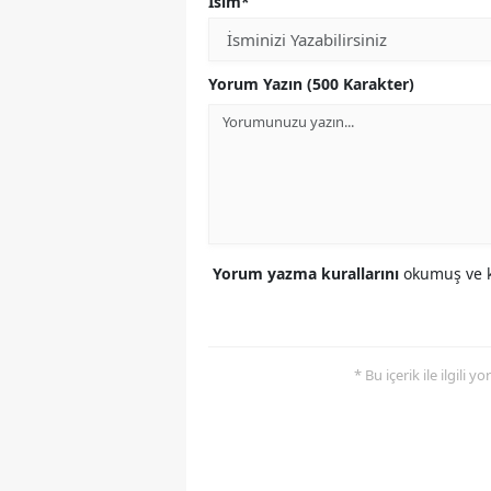
İsim*
Yorum Yazın (500 Karakter)
Yorum yazma kurallarını
okumuş ve k
* Bu içerik ile ilgili 