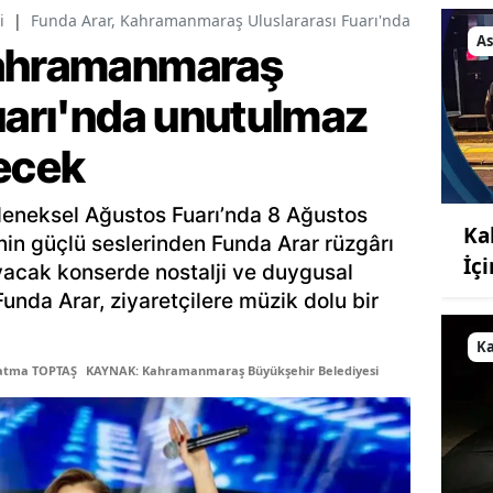
i
|
Funda Arar, Kahramanmaraş Uluslararası Fuarı'nda unutulmaz
As
Kahramanmaraş
Fuarı'nda unutulmaz
recek
leneksel Ağustos Fuarı’nda 8 Ağustos
Ka
in güçlü seslerinden Funda Arar rüzgârı
İç
yacak konserde nostalji ve duygusal
Funda Arar, ziyaretçilere müzik dolu bir
K
Fatma TOPTAŞ
KAYNAK: Kahramanmaraş Büyükşehir Belediyesi