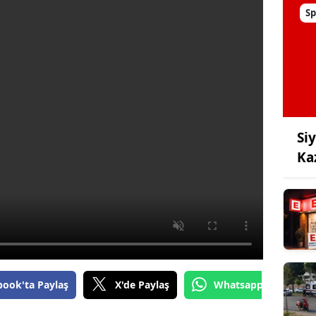
Sp
Si
Ka
book'ta Paylaş
X'de Paylaş
Whatsapp'tan Gönde