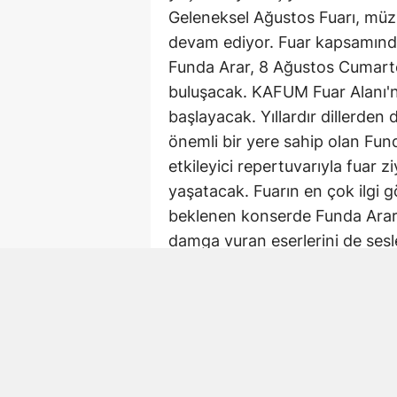
Geleneksel Ağustos Fuarı, müzi
devam ediyor. Fuar kapsamınd
Funda Arar, 8 Ağustos Cumart
buluşacak. KAFUM Fuar Alanı'nd
başlayacak. Yıllardır dillerde
önemli bir yere sahip olan Fun
etkileyici repertuvarıyla fuar 
yaşatacak. Fuarın en çok ilgi g
beklenen konserde Funda Arar, r
damga vuran eserlerini de ses
fuar alanında duygusal anların
Büyükşehir Belediyesinden yap
müzikseverlerin davetli olduğu
katacağı vurgulandı.