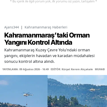
* Bu içerik ile ilgili yorum yok, ilk yorumu siz yazın, tartışalım *
Ajans344
|
Kahramanmaraş Haberleri
Kahramanmaraş’taki Orman
Yangını Kontrol Altında
Kahramanmaraş Kuzey Çevre Yolu’ndaki orman
yangını, ekiplerin havadan ve karadan müdahalesi
sonucu kontrol altına alındı.
YAYINLAMA: 09 Ağustos 2026 - 16:49
EDİTÖR: Kürşat Kerem Akçakale
MUHABİR: