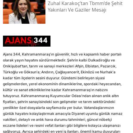
Zuhal Karakoç’tan Tbmm’de Şehit
Yakınları Ve Gaziler Mesajı
Ajans 344, Kahramanmaraş'ın güvenilir, hızlı ve kapsamlı haber portalı
olarak yayın hayatını sürdürmektedir. Şehrin kalbi Dulkadiroğlu ve
Onikişubat'tan, tarım ve sanayi merkezleri Afşin, Elbistan, Pazarcık,
Türkoğlu ve Göksun'a; Andırın, Çağlayancerit, Ekinözü ve Nurhak'a
kadar tüm ilçelerin sesini duyurur. Gündemi belirleyen siyasi
gelişmelerden, yerel ekonominin dinamiklerine, spordaki heyecandan,
kültür ve sanat etkinliklerine kadar Kahramanmaraş'ın nabzını
tutuyoruz. Kahramanmaraş Kuyumcular Odası'ndan alınan anlık altın
fiyatları, şehrin sanayisindeki son gelişmeler ve tarım sektöründeki
yenilikler özel dosyalarla sayfamızda yer bulur. Vatandaşlarımızın
günlük hayatını kolaylaştırmak amacıyla Diyanet uyumlu günlük namaz
vakitleri, detaylı ve anlık hava durumu tahminleri, güncel nöbetçi
eczane listeleri ve resmi vefat ilanları gibi bilgilere kolayca ulaşmanızı
sağlıyoruz. Ayrıca şehirdeki en yeni iş ilanları, önemli kamu duyuruları