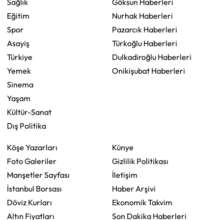
Sağlık
Göksun Haberleri
Eğitim
Nurhak Haberleri
Spor
Pazarcık Haberleri
Asayiş
Türkoğlu Haberleri
Türkiye
Dulkadiroğlu Haberleri
Yemek
Onikişubat Haberleri
Sinema
Yaşam
Kültür-Sanat
Dış Politika
Köşe Yazarları
Künye
Foto Galeriler
Gizlilik Politikası
Manşetler Sayfası
İletişim
İstanbul Borsası
Haber Arşivi
Döviz Kurları
Ekonomik Takvim
Altın Fiyatları
Son Dakika Haberleri