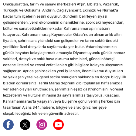
Onikişubat'tan, tarım ve sanayi merkezleri Afşin, Elbistan, Pazarcık,
Türkoğlu ve Göksun'a; Andırın, Çağlayancerit, Ekinözü ve Nurhak'a
kadar tüm ilçelerin sesini duyurur. Gündemi belirleyen siyasi
gelişmelerden, yerel ekonominin dinamiklerine, spordaki heyecandan,
kültür ve sanat etkinliklerine kadar Kahramanmaraş'ın nabzını
tutuyoruz. Kahramanmaraş Kuyumcular Odası'ndan alınan anlık altın
fiyatları, şehrin sanayisindeki son gelişmeler ve tarım sektöründeki
yenilikler özel dosyalarla sayfamızda yer bulur. Vatandaşlarımızın
günlük hayatını kolaylaştırmak amacıyla Diyanet uyumlu günlük namaz
vakitleri, detaylı ve anlık hava durumu tahminleri, güncel nöbetçi
eczane listeleri ve resmi vefat ilanları gibi bilgilere kolayca ulaşmanızı
sağlıyoruz. Ayrıca şehirdeki en yeni iş ilanları, önemli kamu duyuruları
ve yaklaşan yerel ve genel seçim sonuçları hakkında en doğru bilgiyi ilk
bizden öğrenirsiniz. Tarihi Maraş depremi gibi toplumsal hafızamızda
yer eden olayları unutmadan, şehrimizin eşsiz gastronomisini, yöresel
lezzetlerini ve kültürel mirasını da sayfalarımıza taşıyoruz. Kısacası,
Kahramanmaraş'ta yaşayan veya bu şehre gönül vermiş herkes için
tasarlanan Ajans 344, habere, bilgiye ve aradığınız her şeye
ulaşabileceğiniz tek ve en güvenilir adrestir.