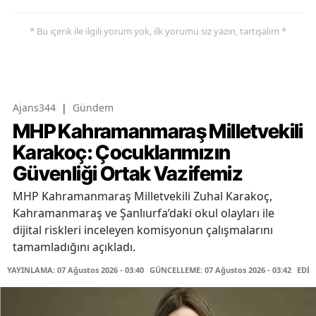
* Bu içerik ile ilgili yorum yok, ilk yorumu siz yazın, tartışalım *
Ajans344
|
Gündem
MHP Kahramanmaraş Milletvekili
Karakoç: Çocuklarımızın
Güvenliği Ortak Vazifemiz
MHP Kahramanmaraş Milletvekili Zuhal Karakoç,
Kahramanmaraş ve Şanlıurfa’daki okul olayları ile
dijital riskleri inceleyen komisyonun çalışmalarını
tamamladığını açıkladı.
YAYINLAMA: 07 Ağustos 2026 - 03:40
GÜNCELLEME: 07 Ağustos 2026 - 03:42
EDİT