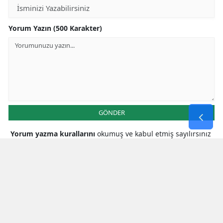
Yorum Yazın (500 Karakter)
GÖNDER
Yorum yazma kurallarını
okumuş ve kabul etmiş sayılırsınız
* Bu içerik ile ilgili yorum yok, ilk yorumu siz yazın, tartışalım *