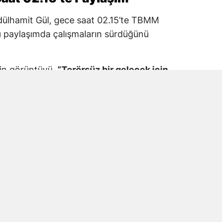
dülhamit Gül, gece saat 02.15’te TBMM
 paylaşımda çalışmaların sürdüğünü
kin görüntüyü,
“Terörsüz bir gelecek için
M Adalet Komisyonu”
ifadeleriyle paylaştı.
araş Milletvekili Prof. Dr. Mehmet Şahin’in
tıldığı görüldü.
e Mesaisinde Yer Aldı
vekili Prof. Dr. Mehmet Şahin, Terörsüz
 düzenleme çalışmalarında TBMM’deki
amalarda, sürecin temel amacının PKK/KCK