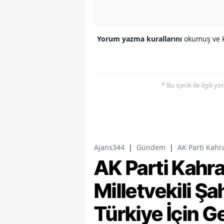
Yorum yazma kurallarını
okumuş ve k
* Bu içerik ile ilgili 
Ajans344
|
Gündem
|
AK Parti Kahr
AK Parti Kah
Milletvekili Ş
Türkiye İçin G