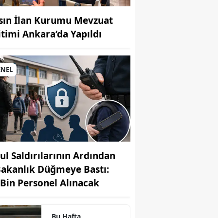
sın İlan Kurumu Mevzuat
itimi Ankara’da Yapıldı
MUHABİR: Elife Karaarslan
ENEL
ul Saldırılarının Ardından
Bakanlık Düğmeye Bastı:
 Bin Personel Alınacak
Bu Hafta