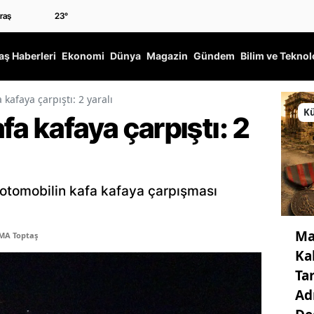
23
°
ş Haberleri
Ekonomi
Dünya
Magazin
Gündem
Bilim ve Teknol
 kafaya çarpıştı: 2 yaralı
Kü
fa kafaya çarpıştı: 2
 otomobilin kafa kafaya çarpışması
Ma
MA Toptaş
Ka
Ta
Ad