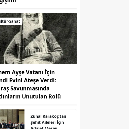
ğişimi
ltür-Sanat
nem Ayşe Vatanı İçin
ndi Evini Ateşe Verdi:
raş Savunmasında
r
dınların Unutulan Rolü
Zuhal Karakoç’tan
Şehit Aileleri İçin
Adalet Mesajı