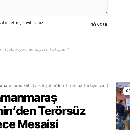
abul etmiş sayılırsınız
GÖNDER
yorum yok, ilk yorumu siz yazın, tartışalım *
amanmaraş Milletvekili Şahin’den Terörsüz Türkiye İçin Gece Mesai
G
ramanmaraş
ahin’den Terörsüz
ece Mesaisi