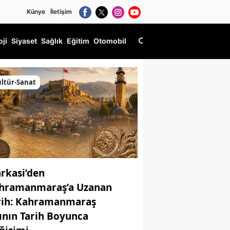
Künye
İletişim
oji
Siyaset
Sağlık
Eğitim
Otomobil
ltür-Sanat
rkasi’den
hramanmaraş’a Uzanan
rih: Kahramanmaraş
ının Tarih Boyunca