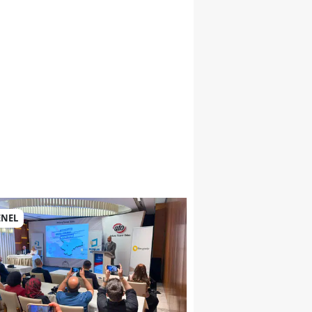
si
ENEL