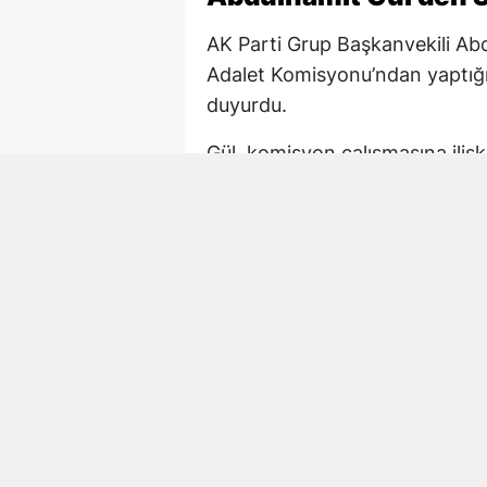
AK Parti Grup Başkanvekili Ab
Adalet Komisyonu’ndan yaptığı
duyurdu.
Gül, komisyon çalışmasına iliş
çalışmaya devam. 02.15 TBM
Paylaşımda AK Parti Kahramanm
de komisyondaki çalışmalara ka
Mehmet Şahin de Gec
AK Parti Kahramanmaraş Millet
Türkiye sürecine ilişkin yasal
mesaisini sürdürdü.
Şahin daha önce yaptığı açıkl