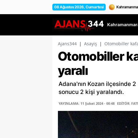
08 Ağustos 2026, Cumartesi
Kahramanmara
Ajans344
|
Asayiş
|
Otomobiller kafa
Otomobiller ka
yaralı
Adana'nın Kozan ilçesinde 2
sonucu 2 kişi yaralandı.
YAYINLAMA: 11 Şubat 2024 - 00:48
EDİTÖR: FAT