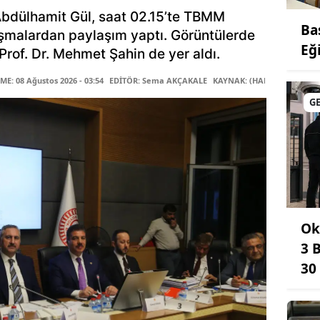
Abdülhamit Gül, saat 02.15’te TBMM
Ba
şmalardan paylaşım yaptı. Görüntülerde
Eğ
rof. Dr. Mehmet Şahin de yer aldı.
E: 08 Ağustos 2026 - 03:54
EDİTÖR: Sema AKÇAKALE
KAYNAK: (HABER MERKEZİ)
G
Ok
3 
30