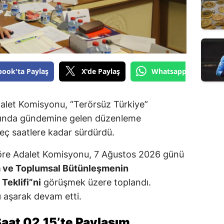
book'ta Paylaş
X'de Paylaş
Whatsapp'tan Gönde
dalet Komisyonu, “Terörsüz Türkiye”
mında gündemine gelen düzenleme
geç saatlere kadar sürdürdü.
re Adalet Komisyonu, 7 Ağustos 2026 günü
a ve Toplumsal Bütünleşmenin
Teklifi”ni
görüşmek üzere toplandı.
 aşarak devam etti.
aat 02.15’te Paylaşım