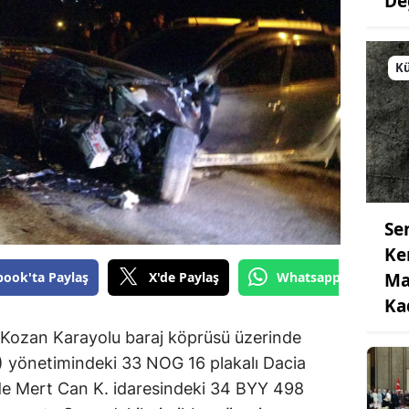
De
Kü
Se
Ke
Ma
book'ta Paylaş
X'de Paylaş
Whatsapp'tan Gönde
Ka
-Kozan Karayolu baraj köprüsü üzerinde
 yönetimindeki 33 NOG 16 plakalı Dacia
de Mert Can K. idaresindeki 34 BYY 498