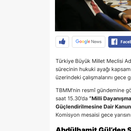
Face
Türkiye Büyük Millet Meclisi A
sürecinin hukuki ayağı kapsa
üzerindeki çalışmalarını gece 
TBMM’nin resmî gündemine gö
saat 15.30’da
“Milli Dayanışm
Güçlendirilmesine Dair Kanun 
Komisyon mesaisi gece yarısını
Abdülhamit Gül’den S