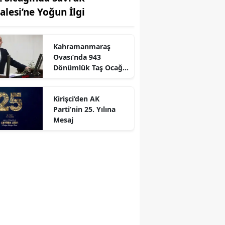
lalesi’ne Yoğun İlgi
Kahramanmaraş
r
Ovası’nda 943
Dönümlük Taş Ocağı
Tepkisi
Kirişci’den AK
Parti’nin 25. Yılına
Mesaj