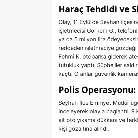
Haraç Tehdidi ve Si
Olay, 11 Eylül’de Seyhan ilçes
işletmecisi Görkem G., telefon
ya da 5 milyon lira ödeyeceksin
reddeden işletmeciye gözdağı 
Fehmi K. otoparka giderek ateş
tutukluk yaptı. Şüpheliler sald
kaçtı. O anlar güvenlik kamera
Polis Operasyonu: 
Seyhan İlçe Emniyet Müdürlüğü 
inceleyerek olayla bağlantılı 9 
ait oto yıkama dükkanı ve fark
kişi gözaltına alındı.