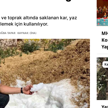
t ve toprak altında saklanan kar, yaz
lemek için kullanılıyor.
MH
TUĞBA TAPAR
KAYNAK: (İHA)
Ko
Ya
K
Ya