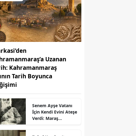
rkasi’den
hramanmaraş’a Uzanan
rih: Kahramanmaraş
ının Tarih Boyunca
ğişimi
r
Senem Ayşe Vatanı
İçin Kendi Evini Ateşe
Verdi: Maraş
Savunmasında
Kadınların Unutulan