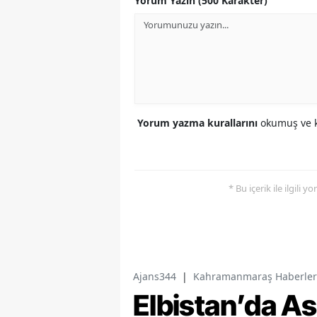
Yorum Yazın (500 Karakter)
Yorum yazma kurallarını
okumuş ve k
* Bu içerik ile ilgili 
Ajans344
|
Kahramanmaraş Haberler
Elbistan’da As