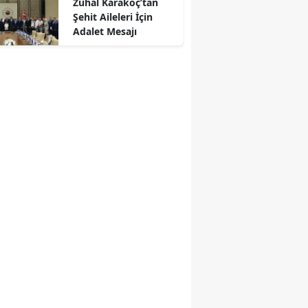
Zuhal Karakoç’tan
Rolü
Şehit Aileleri İçin
Adalet Mesajı