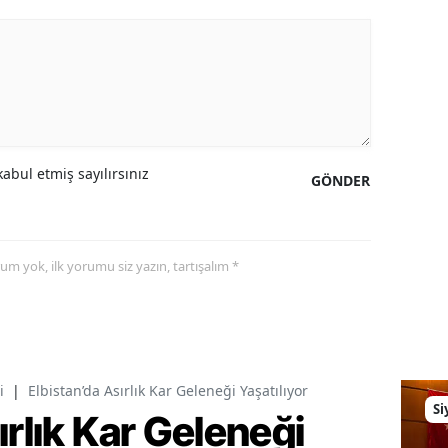
abul etmiş sayılırsınız
GÖNDER
yorum yok, ilk yorumu siz yazın, tartışalım *
i
|
Elbistan’da Asırlık Kar Geleneği Yaşatılıyor
Si
ırlık Kar Geleneği