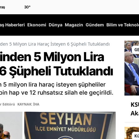
30
°
ş Haberleri
Ekonomi
Dünya
Magazin
Gündem
Bilim ve Teknol
den 5 Milyon Lira Haraç İsteyen 6 Şüpheli Tutuklandı
G
inden 5 Milyon Lira
6 Şüpheli Tutuklandı
5 milyon lira haraç isteyen şüpheliler
n hap ve 12 ruhsatsız silah ele geçirildi.
KS
r Editörü
KAYNAK: İHA
Ak
Kü