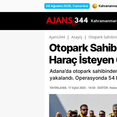
08 Ağustos 2026, Cumartesi
Kahramanmara
Ajans344
|
Asayiş
|
Otopark Sahibin
Otopark Sahib
Haraç İsteyen 
Adana’da otopark sahibinden 
yakalandı. Operasyonda 54 bi
YAYINLAMA: 17 Eylül 2025 - 14:50
EDİTÖR: Habe