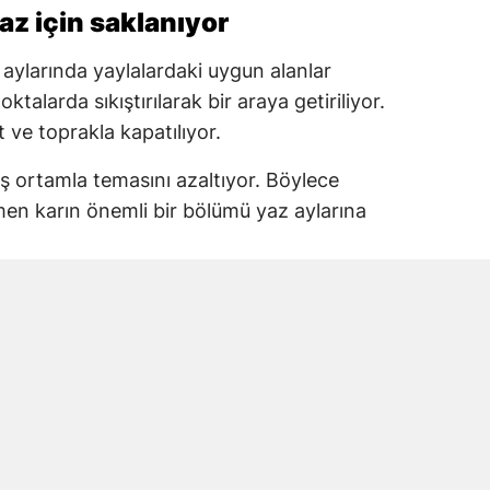
yaz için saklanıyor
 aylarında yaylalardaki uygun alanlar
ktalarda sıkıştırılarak bir araya getiriliyor.
t ve toprakla kapatılıyor.
ş ortamla temasını azaltıyor. Böylece
men karın önemli bir bölümü yaz aylarına
lıtım sağlıyor
edilmesinde kullanılan ot ve toprak, doğal
r. Kar kütlesinin üzerinin tamamen
doğrudan kara ulaşmasını engelliyor.
çin herhangi bir soğutma sistemi
oşulları ve geleneksel saklama yöntemi