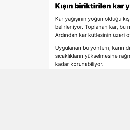
Kışın biriktirilen kar 
Kar yağışının yoğun olduğu kış
belirleniyor. Toplanan kar, bu no
Ardından kar kütlesinin üzeri o
Uygulanan bu yöntem, karın dı
sıcaklıkların yükselmesine rağ
kadar korunabiliyor.
Ot ve toprak doğal ya
Karın aylar boyunca muhafaza 
bir yalıtım tabakası oluşturuyo
kapatılması, güneş ışınlarının 
Nesillerdir uygulanan yöntem i
kullanılmıyor. Bölgenin iklim k