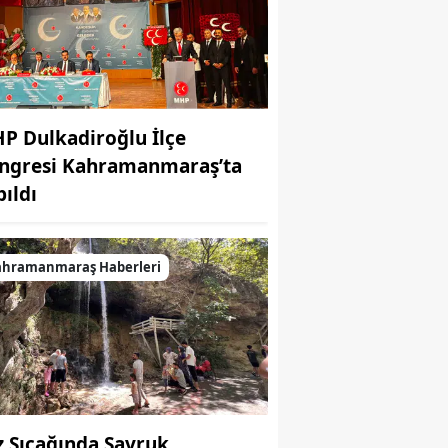
P Dulkadiroğlu İlçe
ngresi Kahramanmaraş’ta
pıldı
ahramanmaraş Haberleri
z Sıcağında Savruk