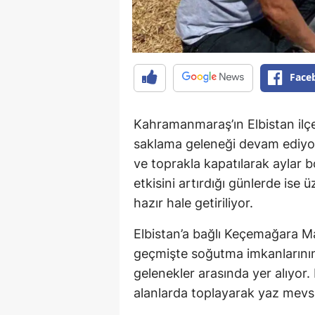
Face
Kahramanmaraş’ın Elbistan il
saklama geleneği devam ediyor. 
ve toprakla kapatılarak aylar 
etkisini artırdığı günlerde ise 
hazır hale getiriliyor.
Elbistan’a bağlı Keçemağara Ma
geçmişte soğutma imkanlarının
gelenekler arasında yer alıyor. 
alanlarda toplayarak yaz mevsim