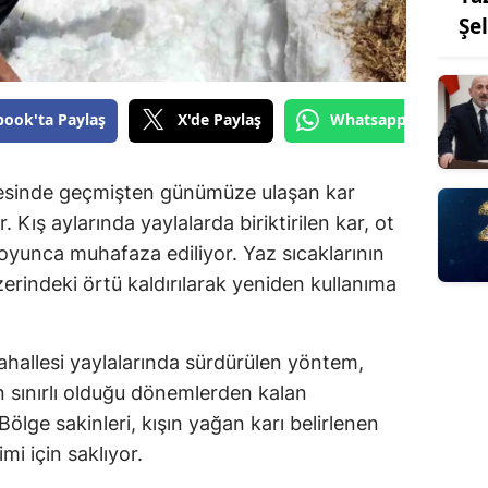
Şe
book'ta Paylaş
X'de Paylaş
Whatsapp'tan Gönde
çesinde geçmişten günümüze ulaşan kar
Kış aylarında yaylalarda biriktirilen kar, ot
boyunca muhafaza ediliyor. Yaz sıcaklarının
üzerindeki örtü kaldırılarak yeniden kullanıma
hallesi yaylalarında sürdürülen yöntem,
 sınırlı olduğu dönemlerden kalan
Bölge sakinleri, kışın yağan karı belirlenen
i için saklıyor.