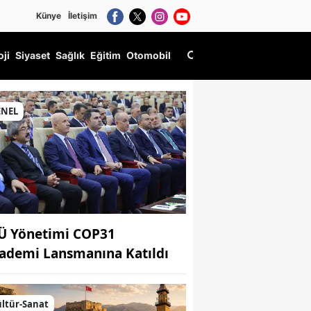
Künye
İletişim
oji
Siyaset
Sağlık
Eğitim
Otomobil
ENEL
Ü Yönetimi COP31
ademi Lansmanına Katıldı
ltür-Sanat