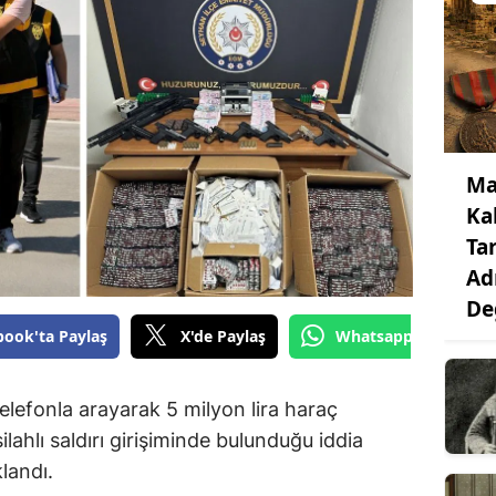
Ma
Ka
Ta
Ad
De
book'ta Paylaş
X'de Paylaş
Whatsapp'tan Gönde
elefonla arayarak 5 milyon lira haraç
ilahlı saldırı girişiminde bulunduğu iddia
klandı.