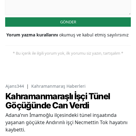
GÖNDER
Yorum yazma kurallarını
okumuş ve kabul etmiş sayılırsınız
* Bu içerik ile ilgili yorum yok, ilk yorumu siz yazın, tartışalım *
Ajans344
|
Kahramanmaraş Haberleri
Kahramanmaraşlı İşçi Tünel
Göçüğünde Can Verdi
Adana’nın İmamoğlu ilçesindeki tünel inşaatında
yaşanan göçükte Andırınlı işçi Necmettin Tok hayatını
kaybetti.