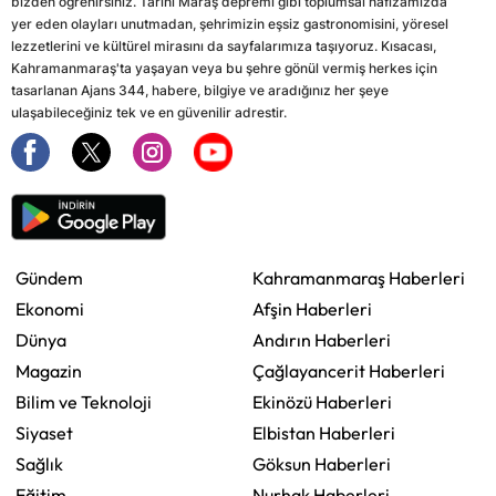
bizden öğrenirsiniz. Tarihi Maraş depremi gibi toplumsal hafızamızda
yer eden olayları unutmadan, şehrimizin eşsiz gastronomisini, yöresel
lezzetlerini ve kültürel mirasını da sayfalarımıza taşıyoruz. Kısacası,
Kahramanmaraş'ta yaşayan veya bu şehre gönül vermiş herkes için
tasarlanan Ajans 344, habere, bilgiye ve aradığınız her şeye
ulaşabileceğiniz tek ve en güvenilir adrestir.
Gündem
Kahramanmaraş Haberleri
Ekonomi
Afşin Haberleri
Dünya
Andırın Haberleri
Magazin
Çağlayancerit Haberleri
Bilim ve Teknoloji
Ekinözü Haberleri
Siyaset
Elbistan Haberleri
Sağlık
Göksun Haberleri
Eğitim
Nurhak Haberleri