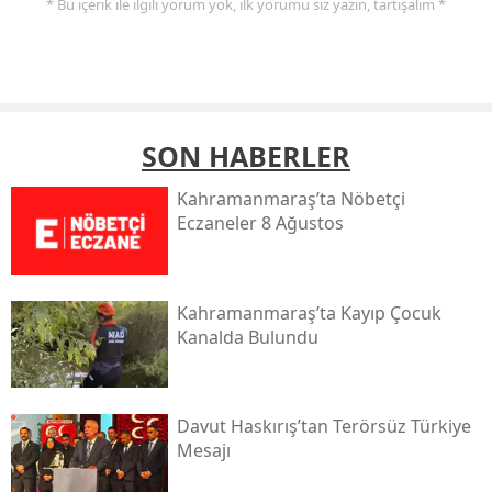
* Bu içerik ile ilgili yorum yok, ilk yorumu siz yazın, tartışalım *
SON HABERLER
Kahramanmaraş’ta Nöbetçi
Eczaneler 8 Ağustos
Kahramanmaraş’ta Kayıp Çocuk
Kanalda Bulundu
Davut Haskırış’tan Terörsüz Türkiye
Mesajı