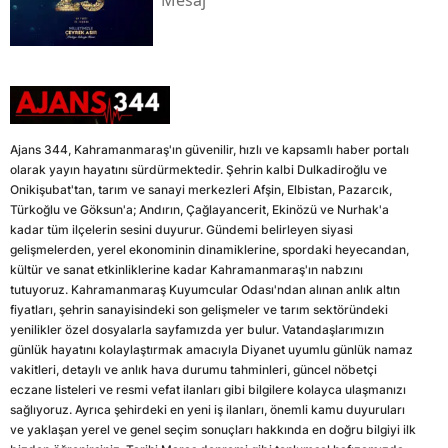
Ajans 344, Kahramanmaraş'ın güvenilir, hızlı ve kapsamlı haber portalı
olarak yayın hayatını sürdürmektedir. Şehrin kalbi Dulkadiroğlu ve
Onikişubat'tan, tarım ve sanayi merkezleri Afşin, Elbistan, Pazarcık,
Türkoğlu ve Göksun'a; Andırın, Çağlayancerit, Ekinözü ve Nurhak'a
kadar tüm ilçelerin sesini duyurur. Gündemi belirleyen siyasi
gelişmelerden, yerel ekonominin dinamiklerine, spordaki heyecandan,
kültür ve sanat etkinliklerine kadar Kahramanmaraş'ın nabzını
tutuyoruz. Kahramanmaraş Kuyumcular Odası'ndan alınan anlık altın
fiyatları, şehrin sanayisindeki son gelişmeler ve tarım sektöründeki
yenilikler özel dosyalarla sayfamızda yer bulur. Vatandaşlarımızın
günlük hayatını kolaylaştırmak amacıyla Diyanet uyumlu günlük namaz
vakitleri, detaylı ve anlık hava durumu tahminleri, güncel nöbetçi
eczane listeleri ve resmi vefat ilanları gibi bilgilere kolayca ulaşmanızı
sağlıyoruz. Ayrıca şehirdeki en yeni iş ilanları, önemli kamu duyuruları
ve yaklaşan yerel ve genel seçim sonuçları hakkında en doğru bilgiyi ilk