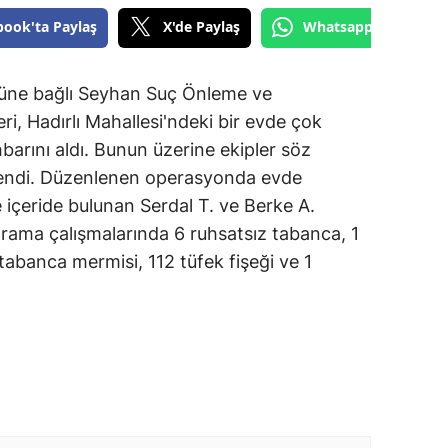
book'ta Paylaş
X'de Paylaş
Whatsapp'tan Gönde
üne bağlı Seyhan Suç Önleme ve
ri, Hadırlı Mahallesi'ndeki bir evde çok
hbarını aldı. Bunun üzerine ekipler söz
endi. Düzenlenen operasyonda evde
e içeride bulunan Serdal T. ve Berke A.
 arama çalışmalarında 6 ruhsatsız tabanca, 1
 tabanca mermisi, 112 tüfek fişeği ve 1