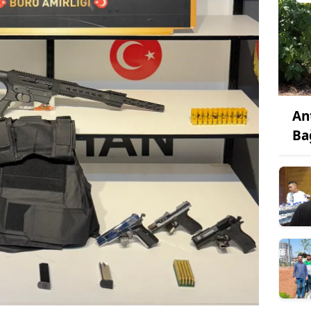
An
Ba