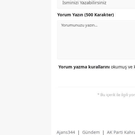
Yorum Yazın (500 Karakter)
Yorum yazma kurallarını
okumuş ve k
* Bu içerik ile ilgili 
Ajans344
|
Gündem
|
AK Parti Kahr