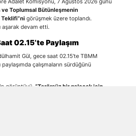
re Adalet Komisyonu, 7 Ağustos 2026 günü
a ve Toplumsal Bütünleşmenin
Teklifi”ni
görüşmek üzere toplandı.
 aşarak devam etti.
aat 02.15’te Paylaşım
dülhamit Gül, gece saat 02.15’te TBMM
 paylaşımda çalışmaların sürdüğünü
kin görüntüyü,
“Terörsüz bir gelecek için
M Adalet Komisyonu”
ifadeleriyle paylaştı.
araş Milletvekili Prof. Dr. Mehmet Şahin’in
tıldığı görüldü.
e Mesaisinde Yer Aldı