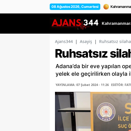
08 Ağustos 2026, Cumartesi
Kahramanmara
Ajans344
|
Asayiş
|
Ruhsatsız silaha
Ruhsatsız sila
Adana’da bir eve yapılan ope
yelek ele geçirilirken olayla i
YAYINLAMA: 07 Şubat 2024 - 11:26
EDİTÖR: FAT