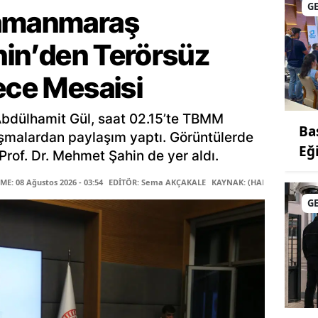
G
ramanmaraş
ahin’den Terörsüz
ece Mesaisi
Abdülhamit Gül, saat 02.15’te TBMM
Ba
şmalardan paylaşım yaptı. Görüntülerde
Eğ
rof. Dr. Mehmet Şahin de yer aldı.
E: 08 Ağustos 2026 - 03:54
EDİTÖR: Sema AKÇAKALE
KAYNAK: (HABER MERKEZİ)
G