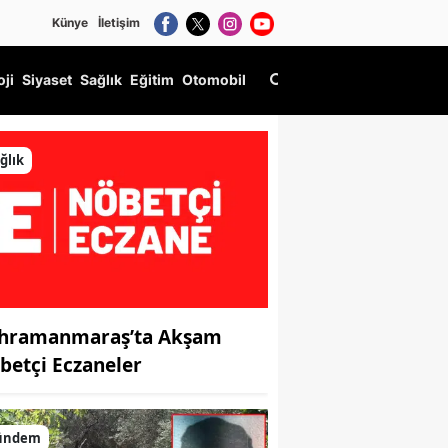
Künye
İletişim
oji
Siyaset
Sağlık
Eğitim
Otomobil
ğlık
hramanmaraş’ta Akşam
betçi Eczaneler
ündem