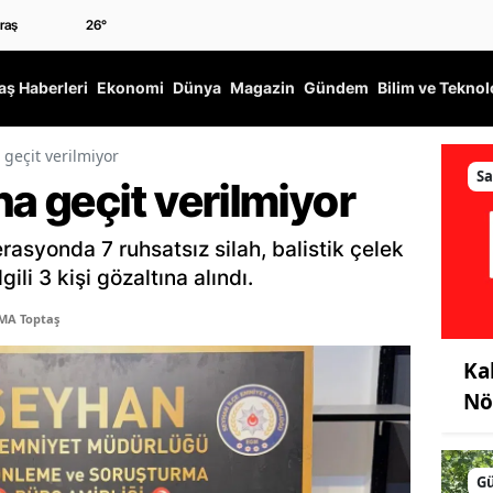
26
°
ş Haberleri
Ekonomi
Dünya
Magazin
Gündem
Bilim ve Teknol
 geçit verilmiyor
Sa
ha geçit verilmiyor
rasyonda 7 ruhsatsız silah, balistik çelek
lgili 3 kişi gözaltına alındı.
MA Toptaş
Ka
Nö
G