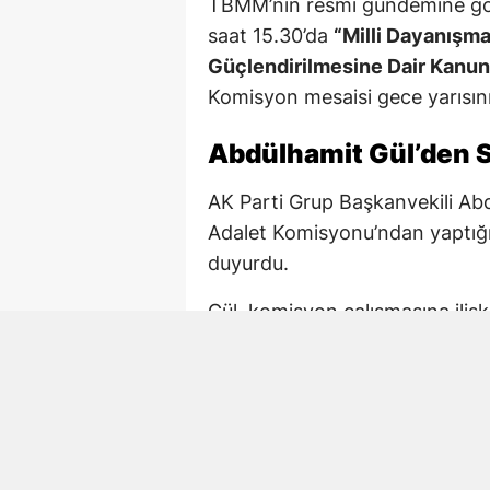
TBMM’nin resmî gündemine gö
saat 15.30’da
“Milli Dayanışm
Güçlendirilmesine Dair Kanun 
Komisyon mesaisi gece yarısını
Abdülhamit Gül’den S
AK Parti Grup Başkanvekili Ab
Adalet Komisyonu’ndan yaptığı
duyurdu.
Gül, komisyon çalışmasına iliş
çalışmaya devam. 02.15 TBM
Paylaşımda AK Parti Kahramanm
de komisyondaki çalışmalara ka
Mehmet Şahin de Gec