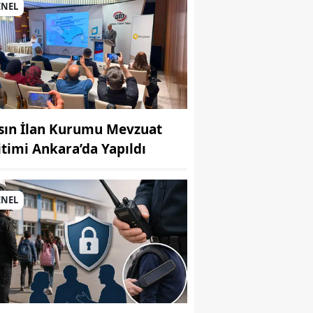
ENEL
sın İlan Kurumu Mevzuat
itimi Ankara’da Yapıldı
MUHABİR: Elife Karaarslan
ENEL