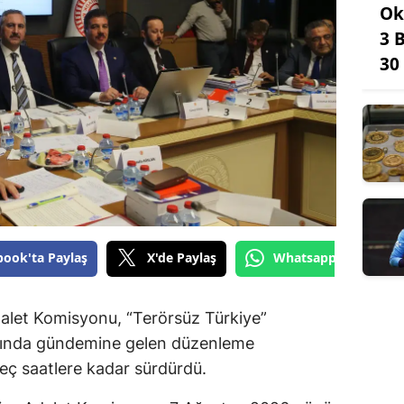
Ok
3 
30
book'ta Paylaş
X'de Paylaş
Whatsapp'tan Gönde
dalet Komisyonu, “Terörsüz Türkiye”
mında gündemine gelen düzenleme
geç saatlere kadar sürdürdü.