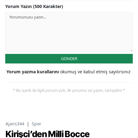
Yorum Yazın (500 Karakter)
GÖNDER
Yorum yazma kurallarını
okumuş ve kabul etmiş sayılırsınız
* Bu içerik ile ilgili yorum yok, ilk yorumu siz yazın, tartışalım *
Ajans344
|
Spor
Kirişci’den Milli Bocce