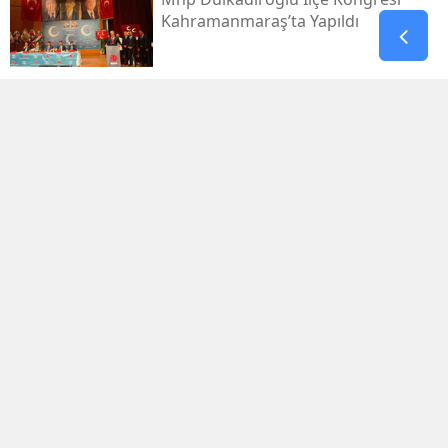
Kahramanmaraş’ta Yapıldı
Yaz Sıcağında Savruk Şelalesi’ne
Yoğun İlgi
Kahramanmaraş Ovası’nda 943
Dönümlük Taş Ocağı Tepkisi
Kirişci’den Ak Parti’nin 25. Yılına
Mesaj
Kmtso Başkanı Buluntu Genç
Müsi̇ad Heyetiyle Buluştu