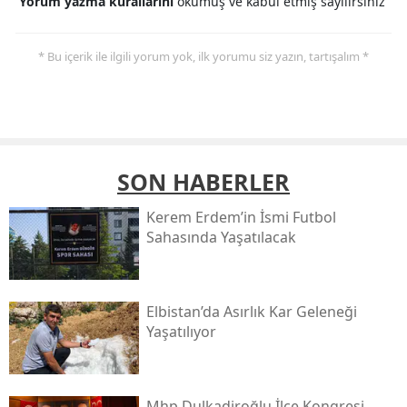
Yorum yazma kurallarını
okumuş ve kabul etmiş sayılırsınız
* Bu içerik ile ilgili yorum yok, ilk yorumu siz yazın, tartışalım *
SON HABERLER
Kerem Erdem’in İsmi Futbol
Sahasında Yaşatılacak
Elbistan’da Asırlık Kar Geleneği
Yaşatılıyor
Mhp Dulkadiroğlu İlçe Kongresi