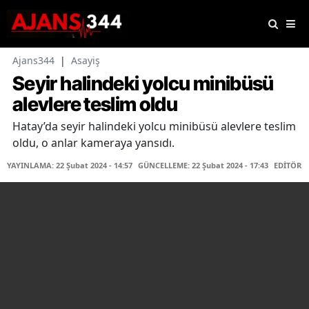
Ajans344
|
Asayiş
Seyir halindeki yolcu minibüsü
alevlere teslim oldu
Hatay’da seyir halindeki yolcu minibüsü alevlere teslim
oldu, o anlar kameraya yansıdı.
YAYINLAMA: 22 Şubat 2024 - 14:57
GÜNCELLEME: 22 Şubat 2024 - 17:43
EDİTÖR: 