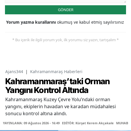
GÖNDER
Yorum yazma kurallarını
okumuş ve kabul etmiş sayılırsınız
* Bu içerik ile ilgili yorum yok, ilk yorumu siz yazın, tartışalım *
Ajans344
|
Kahramanmaraş Haberleri
Kahramanmaraş’taki Orman
Yangını Kontrol Altında
Kahramanmaraş Kuzey Çevre Yolu’ndaki orman
yangını, ekiplerin havadan ve karadan müdahalesi
sonucu kontrol altına alındı.
YAYINLAMA: 09 Ağustos 2026 - 16:49
EDİTÖR: Kürşat Kerem Akçakale
MUHABİR: