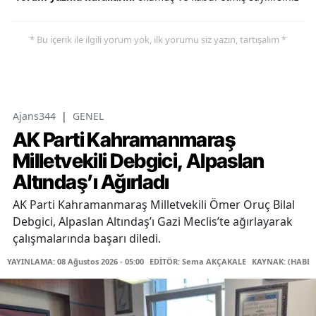
* Bu içerik ile ilgili yorum yok, ilk yorumu siz yazın, tartışalım *
Ajans344
|
GENEL
AK Parti Kahramanmaraş
Milletvekili Debgici, Alpaslan
Altındaş’ı Ağırladı
AK Parti Kahramanmaraş Milletvekili Ömer Oruç Bilal
Debgici, Alpaslan Altındaş’ı Gazi Meclis’te ağırlayarak
çalışmalarında başarı diledi.
YAYINLAMA: 08 Ağustos 2026 - 05:00
EDİTÖR: Sema AKÇAKALE
KAYNAK: (HABER