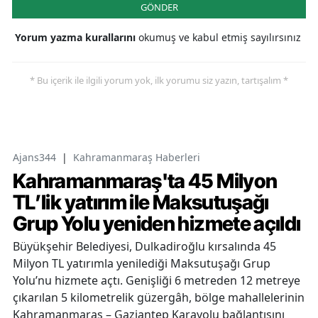
GÖNDER
Yorum yazma kurallarını
okumuş ve kabul etmiş sayılırsınız
* Bu içerik ile ilgili yorum yok, ilk yorumu siz yazın, tartışalım *
Ajans344
|
Kahramanmaraş Haberleri
Kahramanmaraş'ta 45 Milyon
TL’lik yatırım ile Maksutuşağı
Grup Yolu yeniden hizmete açıldı
Büyükşehir Belediyesi, Dulkadiroğlu kırsalında 45
Milyon TL yatırımla yenilediği Maksutuşağı Grup
Yolu’nu hizmete açtı. Genişliği 6 metreden 12 metreye
çıkarılan 5 kilometrelik güzergâh, bölge mahallelerinin
Kahramanmaraş – Gaziantep Karayolu bağlantısını