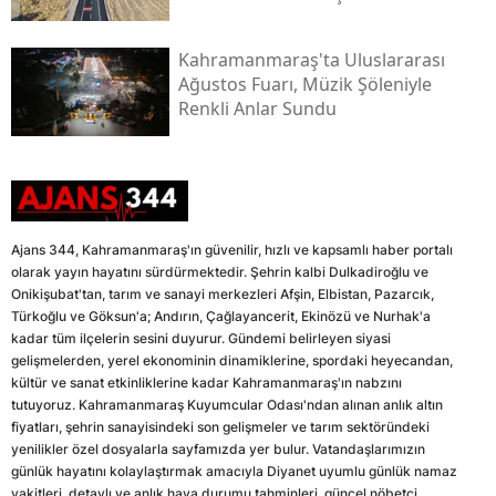
Kahramanmaraş'ta Uluslararası
Ağustos Fuarı, Müzik Şöleniyle
Renkli Anlar Sundu
Ajans 344, Kahramanmaraş'ın güvenilir, hızlı ve kapsamlı haber portalı
olarak yayın hayatını sürdürmektedir. Şehrin kalbi Dulkadiroğlu ve
Onikişubat'tan, tarım ve sanayi merkezleri Afşin, Elbistan, Pazarcık,
Türkoğlu ve Göksun'a; Andırın, Çağlayancerit, Ekinözü ve Nurhak'a
kadar tüm ilçelerin sesini duyurur. Gündemi belirleyen siyasi
gelişmelerden, yerel ekonominin dinamiklerine, spordaki heyecandan,
kültür ve sanat etkinliklerine kadar Kahramanmaraş'ın nabzını
tutuyoruz. Kahramanmaraş Kuyumcular Odası'ndan alınan anlık altın
fiyatları, şehrin sanayisindeki son gelişmeler ve tarım sektöründeki
yenilikler özel dosyalarla sayfamızda yer bulur. Vatandaşlarımızın
günlük hayatını kolaylaştırmak amacıyla Diyanet uyumlu günlük namaz
vakitleri, detaylı ve anlık hava durumu tahminleri, güncel nöbetçi