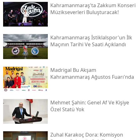
Kahramanmaraş'ta Zakkum Konseri
Müzikseverleri Buluşturacak!
Kahramanmaraş İstiklalspor'un İlk
Maçının Tarihi Ve Saati Açıklandı
Madrigal Bu Akşam
Kahramanmaraş Ağustos Fuarı'nda
Mehmet Şahin: Genel Af Ve Kişiye
Özel Statü Yok
Zuhal Karakoç Dora: Komisyon