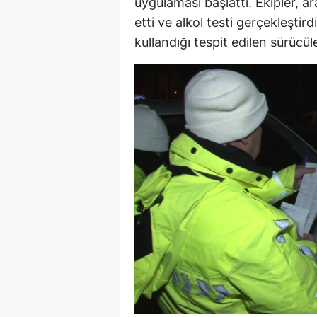
uygulaması başlattı. Ekipler, a
etti ve alkol testi gerçekleşti
kullandığı tespit edilen sürücül