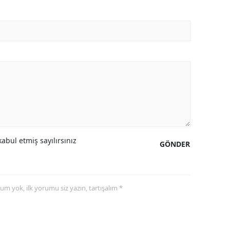
abul etmiş sayılırsınız
GÖNDER
yorum yok, ilk yorumu siz yazın, tartışalım *