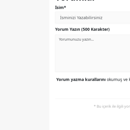
İsim*
Yorum Yazın (500 Karakter)
Yorum yazma kurallarını
okumuş ve k
* Bu içerik ile ilgili 