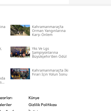
Bina
Kahramanmaraş’ta
Orman Yangınlarına
Karşı Önlem
,
Yks Ve Lgs
Şampiyonlarına
Büyükşehir’den Ödül
Kahramanmaraş’ta İki
Firari İçin Yolun Sonu
'nda
ser
zarları
Künye
leriler
Gizlilik Politikası