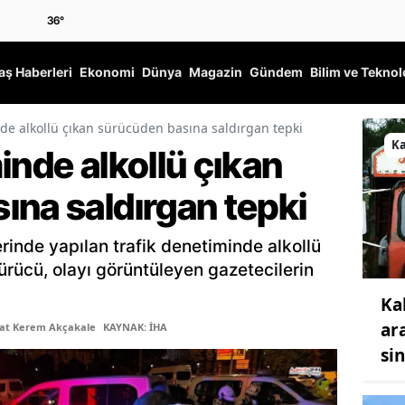
36
°
ş Haberleri
Ekonomi
Dünya
Magazin
Gündem
Bilim ve Teknol
nde alkollü çıkan sürücüden basına saldırgan tepki
K
inde alkollü çıkan
ına saldırgan tepki
lerinde yapılan trafik denetiminde alkollü
sürücü, olayı görüntüleyen gazetecilerin
Ka
ar
şat Kerem Akçakale
KAYNAK: İHA
si