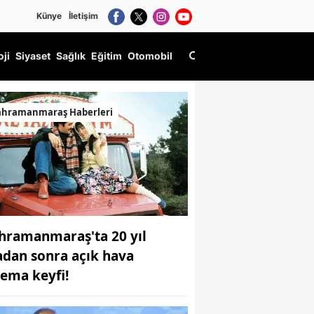
Künye
İletişim
oji
Siyaset
Sağlık
Eğitim
Otomobil
ahramanmaraş Haberleri
hramanmaraş'ta 20 yıl
adan sonra açık hava
nema keyfi!