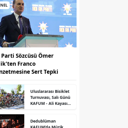
ENEL
 Parti Sözcüsü Ömer
lik'ten Franco
nzetmesine Sert Tepki
Uluslararası Bisiklet
r
Turnuvası, Salı Günü
KAFUM - Ali Kayası
Etabıyla Başlıyor
Dedublüman
KAFUM’da Müzik