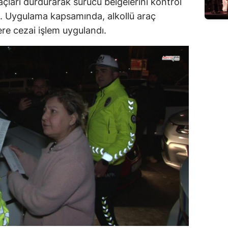
raçları durdurarak sürücü belgelerini kontrol
rdi. Uygulama kapsamında, alkollü araç
ere cezai işlem uygulandı.