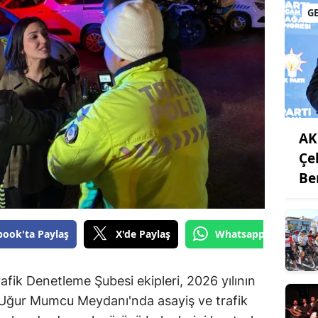
G
AK
Çe
Be
book'ta Paylaş
X'de Paylaş
Whatsapp'tan Gönde
fik Denetleme Şubesi ekipleri, 2026 yılının
i Uğur Mumcu Meydanı'nda asayiş ve trafik