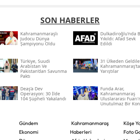
SON HABERLER
Kahramanmaraşlı
Dulkadiroğlu’nda 
Judocu Dünya
Yıkıldı: Afad Sevk
Şampiyonu Oldu
Edildi
Türkiye, Suudi
31 Ülkeden Geldiler
Arabistan Ve
Kahramanmaraş’ta
Pakistan’dan Savunma
Yarıştılar
Paktı
Deaş’a Dev
Funda Arar,
Operasyon: 30 İlde
Kahramanmaraş
104 Şüpheli Yakalandı
Uluslararası Fuarı
Unutulmaz Bir Kon
Verecek
Gündem
Kahramanmaraş
Köşe Ya
Ekonomi
Haberleri
Foto Ga