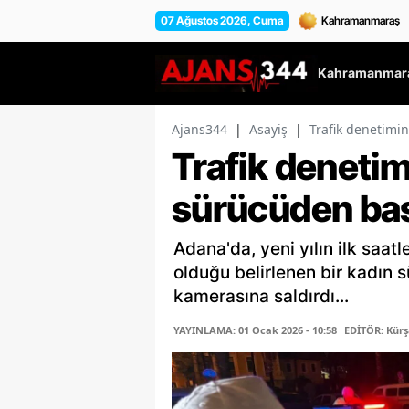
07 Ağustos 2026, Cuma
Kahramanmara
Ajans344
|
Asayiş
|
Trafik denetimi
Trafik denetim
sürücüden bas
Adana'da, yeni yılın ilk saat
olduğu belirlenen bir kadın 
kamerasına saldırdı...
YAYINLAMA: 01 Ocak 2026 - 10:58
EDİTÖR: Kür