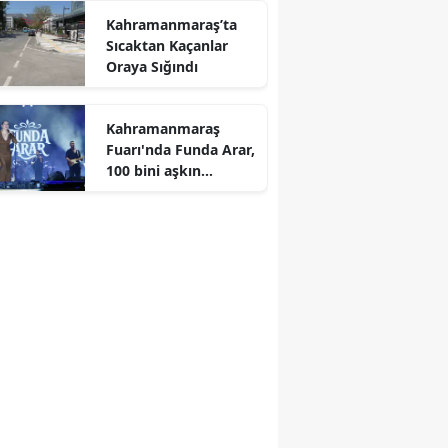
r
Kahramanmaraş’ta
Sıcaktan Kaçanlar
Oraya Sığındı
Kahramanmaraş
Fuarı'nda Funda Arar,
100 bini aşkın
dinleyiciyle coşkulu
bir konser verdi