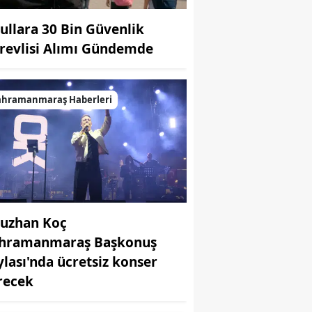
ullara 30 Bin Güvenlik
revlisi Alımı Gündemde
ahramanmaraş Haberleri
uzhan Koç
hramanmaraş Başkonuş
ylası'nda ücretsiz konser
recek