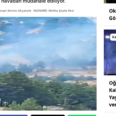
le havadan müdahale ediliyor.
Ok
ürşat Kerem Akçakale
MUHABİR: Meliha Şeyda Reis
Gö
K
Oğ
Ka
Ya
ve