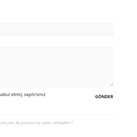
abul etmiş sayılırsınız
GÖNDER
yorum yok, ilk yorumu siz yazın, tartışalım *