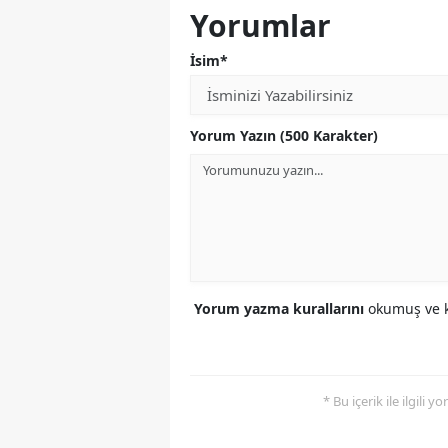
Yorumlar
İsim*
Yorum Yazın (500 Karakter)
Yorum yazma kurallarını
okumuş ve k
* Bu içerik ile ilgili 