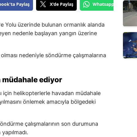
book'ta Paylaş
X'de Paylaş
Whatsapp'tan Gönde
 Yolu üzerinde bulunan ormanlık alanda
meyen nedenle başlayan yangın üzerine
i olması nedeniyle söndürme çalışmalarına
n müdahale ediyor
sı için helikopterlerle havadan müdahale
 yayılmasını önlemek amacıyla bölgedeki
e söndürme çalışmalarının son durumuna
a yapılmadı.