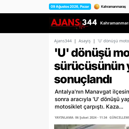
09 Ağustos 2026, Pazar
Kahramanmara
Ajans344
|
Asayiş
|
'U' dönüşü moto
'U' dönüşü mo
sürücüsünün 
sonuçlandı
Antalya'nın Manavgat ilçesin
sonra aracıyla 'U' dönüşü ya
motosiklet çarpıştı. Kaza...
YAYINLAMA: 06 Şubat 2024 - 11:34
GÜNCELLEME: