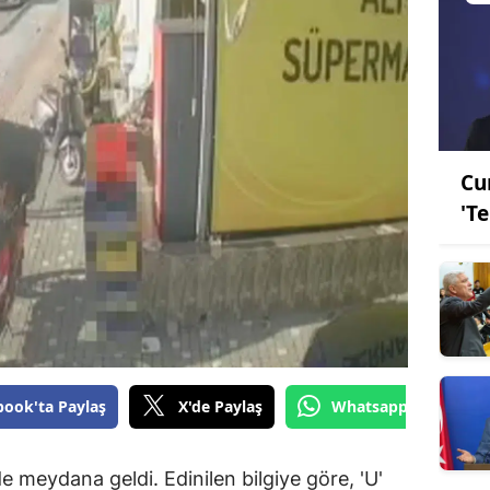
Cu
'T
book'ta Paylaş
X'de Paylaş
Whatsapp'tan Gönde
 meydana geldi. Edinilen bilgiye göre, 'U'