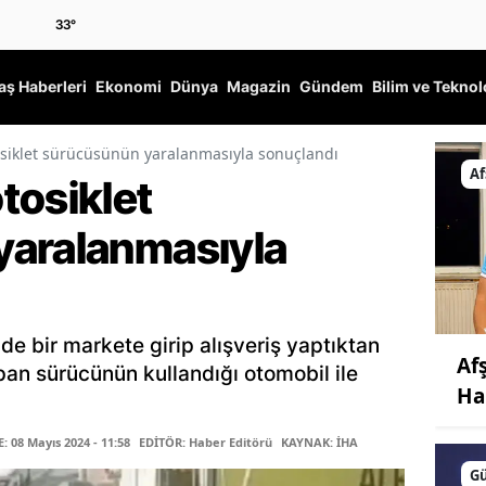
33
°
ş Haberleri
Ekonomi
Dünya
Magazin
Gündem
Bilim ve Teknol
siklet sürücüsünün yaralanmasıyla sonuçlandı
Af
tosiklet
yaralanmasıyla
de bir markete girip alışveriş yaptıktan
Af
pan sürücünün kullandığı otomobil ile
Ha
 08 Mayıs 2024 - 11:58
EDİTÖR: Haber Editörü
KAYNAK: İHA
G