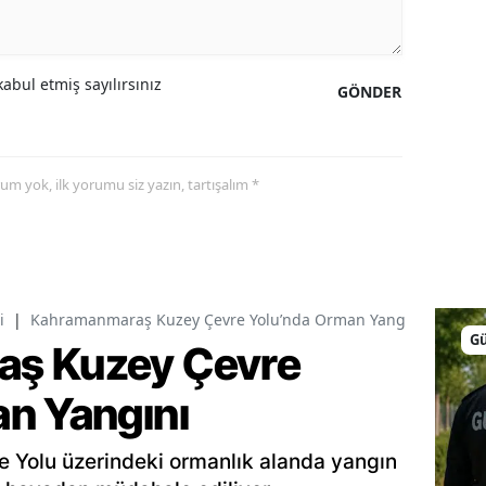
abul etmiş sayılırsınız
GÖNDER
yorum yok, ilk yorumu siz yazın, tartışalım *
i
|
Kahramanmaraş Kuzey Çevre Yolu’nda Orman Yangını
G
ş Kuzey Çevre
n Yangını
Yolu üzerindeki ormanlık alanda yangın