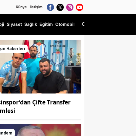
Künye
İletişim
oji
Siyaset
Sağlık
Eğitim
Otomobil
şin Haberleri
şinspor’dan Çifte Transfer
mlesi
ündem