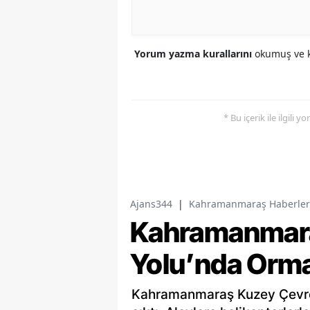
Yorum yazma kurallarını
okumuş ve k
* Bu içerik ile ilgili 
Ajans344
|
Kahramanmaraş Haberler
Kahramanmara
Yolu’nda Orma
Kahramanmaraş Kuzey Çevre 