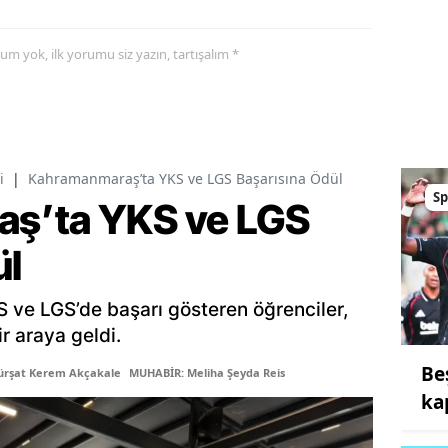
yorum yok, ilk yorumu siz yazın, tartışalım *
i
|
Kahramanmaraş’ta YKS ve LGS Başarısına Ödül
Sp
ş’ta YKS ve LGS
ül
ve LGS’de başarı gösteren öğrenciler,
r araya geldi.
Be
ürşat Kerem Akçakale
MUHABİR: Meliha Şeyda Reis
kap