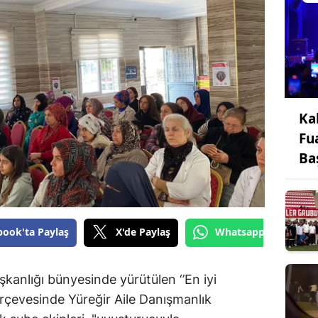
Ka
Fu
Ba
book'ta Paylaş
X'de Paylaş
Whatsapp'tan Gönde
kanlığı bünyesinde yürütülen ‘’En iyi
çerçevesinde Yüreğir Aile Danışmanlık