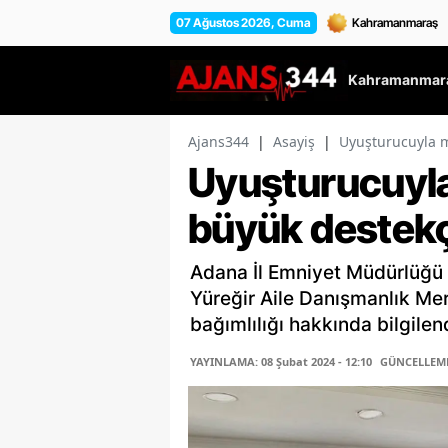
07 Ağustos 2026, Cuma
Kahramanmara
Ajans344
|
Asayiş
|
Uyuşturucuyla 
Uyuşturucuyl
büyük destekç
Adana İl Emniyet Müdürlüğü 
Yüreğir Aile Danışmanlık M
bağımlılığı hakkında bilgilend
YAYINLAMA: 08 Şubat 2024 - 12:10
GÜNCELLEME: