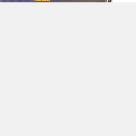
rende buluştu
ardından düzenlenen törende başarılı
msilcileri ve protokol üyeleri bir araya geldi.