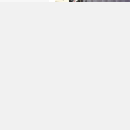
Başarılı öğrenciler tö
2026 YKS ve LGS sınavlarının 
öğrenciler, eğitim camiasının te