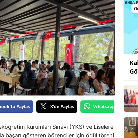
Y
Ka
Gö
book'ta Paylaş
X'de Paylaş
Whatsapp'tan Gönde
öğretim Kurumları Sınavı (YKS) ve Liselere
 başarı gösteren öğrenciler için ödül töreni