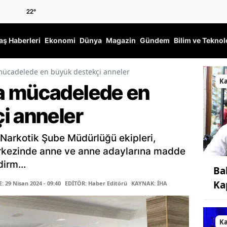
22
°
ş Haberleri
Ekonomi
Dünya
Magazin
Gündem
Bilim ve Teknol
mücadelede en büyük destekçi anneler
K
a mücadelede en
i anneler
Narkotik Şube Müdürlüğü ekipleri,
erkezinde anne ve anne adaylarına madde
irm...
Ba
Ka
 29 Nisan 2024 - 09:40
EDİTÖR: Haber Editörü
KAYNAK: İHA
K