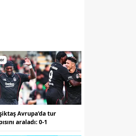
or
şiktaş Avrupa’da tur
ısını araladı: 0-1