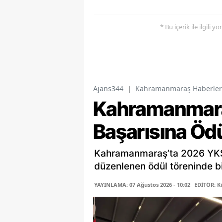
* Bu içerik ile ilgili 
Ajans344
|
Kahramanmaraş Haberler
Kahramanmara
Başarısına Öd
Kahramanmaraş’ta 2026 YKS 
düzenlenen ödül töreninde bi
YAYINLAMA: 07 Ağustos 2026 - 10:02
EDİTÖR: K