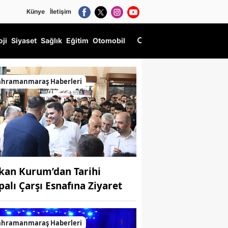
Künye
İletişim
oji
Siyaset
Sağlık
Eğitim
Otomobil
ahramanmaraş Haberleri
kan Kurum’dan Tarihi
palı Çarşı Esnafına Ziyaret
ahramanmaraş Haberleri