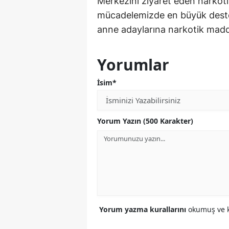
Merkezini ziyaret eden narkoti
mücadelemizde en büyük destek
anne adaylarına narkotik madde
Yorumlar
İsim*
Yorum Yazın (500 Karakter)
Yorum yazma kurallarını
okumuş ve k