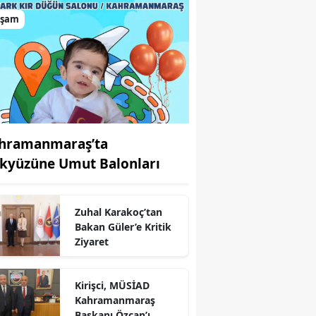
aşam
hramanmaraş’ta
kyüzüne Umut Balonları
Zuhal Karakoç’tan
Bakan Güler’e Kritik
Ziyaret
r
Kirişci, MÜSİAD
Kahramanmaraş
Başkanı Özcan’ı