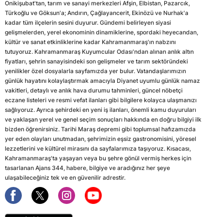
Onikişubat'tan, tarım ve sanayi merkezleri Afşin, Elbistan, Pazarcık,
Türkoğlu ve Göksun'a; Andırın, Çağlayancerit, Ekinözü ve Nurhak'a
kadar tüm ilçelerin sesini duyurur. Gündemi belirleyen siyasi
gelişmelerden, yerel ekonominin dinamiklerine, spordaki heyecandan,
kültür ve sanat etkinliklerine kadar Kahramanmaraş'ın nabzını
tutuyoruz. Kahramanmaraş Kuyumcular Odası'ndan alınan anlık altın
fiyatları, şehrin sanayisindeki son gelişmeler ve tarım sektöründeki
yenilikler özel dosyalarla sayfamızda yer bulur. Vatandaşlarımızın
günlük hayatını kolaylaştırmak amacıyla Diyanet uyumlu günlük namaz
vakitleri, detaylı ve anlık hava durumu tahminleri, güncel nöbetçi
eczane listeleri ve resmi vefat ilanları gibi bilgilere kolayca ulaşmanızı
sağlıyoruz. Ayrıca şehirdeki en yeni iş ilanları, önemli kamu duyuruları
ve yaklaşan yerel ve genel seçim sonuçları hakkında en doğru bilgiyi ilk
bizden öğrenirsiniz. Tarihi Maraş depremi gibi toplumsal hafızamızda
yer eden olayları unutmadan, şehrimizin eşsiz gastronomisini, yöresel
lezzetlerini ve kültürel mirasını da sayfalarımıza taşıyoruz. Kısacası,
Kahramanmaraş'ta yaşayan veya bu şehre gönül vermiş herkes için
tasarlanan Ajans 344, habere, bilgiye ve aradığınız her şeye
ulaşabileceğiniz tek ve en güvenilir adrestir.