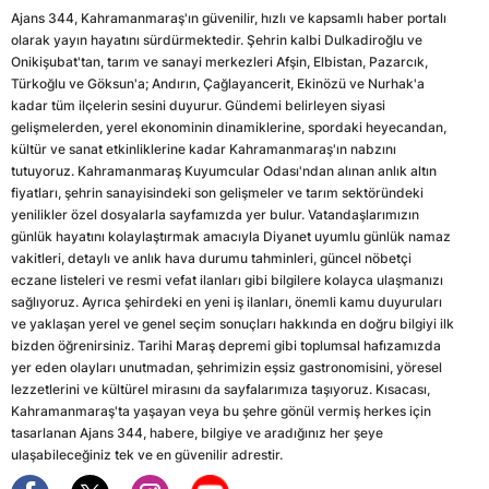
Ajans 344, Kahramanmaraş'ın güvenilir, hızlı ve kapsamlı haber portalı
olarak yayın hayatını sürdürmektedir. Şehrin kalbi Dulkadiroğlu ve
Onikişubat'tan, tarım ve sanayi merkezleri Afşin, Elbistan, Pazarcık,
Türkoğlu ve Göksun'a; Andırın, Çağlayancerit, Ekinözü ve Nurhak'a
kadar tüm ilçelerin sesini duyurur. Gündemi belirleyen siyasi
gelişmelerden, yerel ekonominin dinamiklerine, spordaki heyecandan,
kültür ve sanat etkinliklerine kadar Kahramanmaraş'ın nabzını
tutuyoruz. Kahramanmaraş Kuyumcular Odası'ndan alınan anlık altın
fiyatları, şehrin sanayisindeki son gelişmeler ve tarım sektöründeki
yenilikler özel dosyalarla sayfamızda yer bulur. Vatandaşlarımızın
günlük hayatını kolaylaştırmak amacıyla Diyanet uyumlu günlük namaz
vakitleri, detaylı ve anlık hava durumu tahminleri, güncel nöbetçi
eczane listeleri ve resmi vefat ilanları gibi bilgilere kolayca ulaşmanızı
sağlıyoruz. Ayrıca şehirdeki en yeni iş ilanları, önemli kamu duyuruları
ve yaklaşan yerel ve genel seçim sonuçları hakkında en doğru bilgiyi ilk
bizden öğrenirsiniz. Tarihi Maraş depremi gibi toplumsal hafızamızda
yer eden olayları unutmadan, şehrimizin eşsiz gastronomisini, yöresel
lezzetlerini ve kültürel mirasını da sayfalarımıza taşıyoruz. Kısacası,
Kahramanmaraş'ta yaşayan veya bu şehre gönül vermiş herkes için
tasarlanan Ajans 344, habere, bilgiye ve aradığınız her şeye
ulaşabileceğiniz tek ve en güvenilir adrestir.