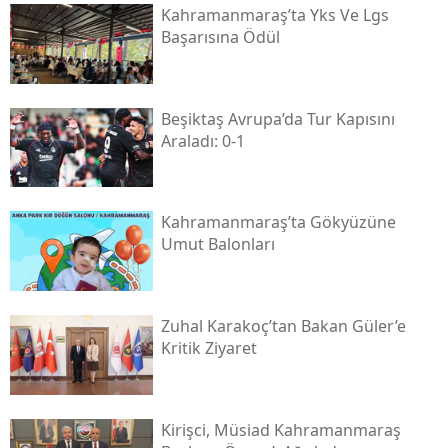
Kahramanmaraş’ta Yks Ve Lgs
Başarısına Ödül
Beşiktaş Avrupa’da Tur Kapısını
Araladı: 0-1
Kahramanmaraş’ta Gökyüzüne
Umut Balonları
Zuhal Karakoç’tan Bakan Güler’e
Kritik Ziyaret
Kirişci, Müsi̇ad Kahramanmaraş