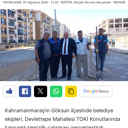
YAYINLAMA: 07 Ağustos 2026 - 11:25
EDİTÖR: Kürşat Kerem Akçakale
MUHABİR
Kahramanmaraş’ın Göksun ilçesinde belediye
ekipleri, Devlettepe Mahallesi TOKİ Konutlarında
kapsamlı temizlik çalışması gerçekleştirdi.