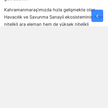
Kahramanmaraş’ımızda hızla gelişmekte olan
Havacılık ve Savunma Sanayii ekosisteminin hem
nitelikli ara eleman hem de yüksek nitelikli
mühendis ve uzman ihtiyaçlarını karşılamaya,
aynı zamanda sektöre güçlü bir bilimsel altyapı
sunmaya kararlıyız. Şehrimizi ve bölgesini bu
stratejik alanların üssü yapmak için tüm
akademik kadromuzla var gücümüzle
çalışacağız."
Rektör Bakan, Cumhurbaşkanı Sayın Recep
Tayyip Erdoğan başta olmak üzere sürece
katkıda bulunanlara da şükranlarını iletti. Bakan,
sözlerini şöyle tamamladı: