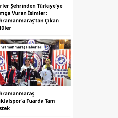
irler Şehrinden Türkiye’ye
mga Vuran İsimler:
hramanmaraş’tan Çıkan
MUHABİR: Elife Karaarslan
lüler
ahramanmaraş Haberleri
hramanmaraş
tiklalspor’a Fuarda Tam
stek