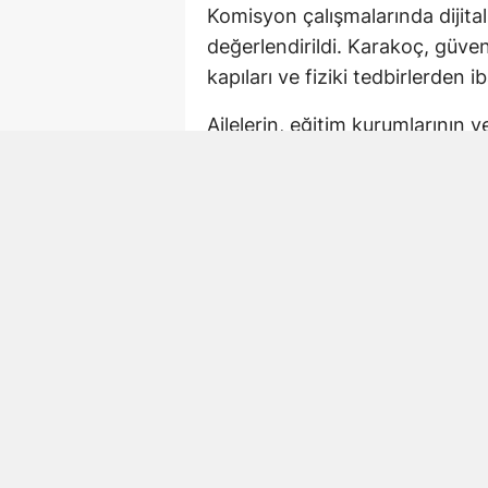
Komisyon çalışmalarında dijital
değerlendirildi. Karakoç, güv
kapıları ve fiziki tedbirlerden ib
Ailelerin, eğitim kurumlarının 
korunmasında ortak sorumluluk
önlemlerin çok boyutlu şekilde
Kahramanmaraş’taki O
Karakoç, açıklamasında Kahram
hayatını kaybeden öğretmen Ay
“Benzer acıların bir daha hiçb
tespitlerimizi ve önerilerimizi
komisyon çalışmalarının temel
olduğunu belirtti.