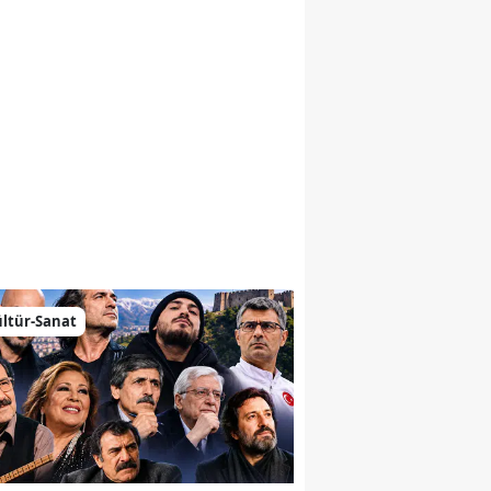
emiz
ltür-Sanat