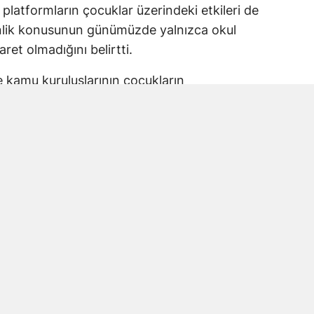
 platformların çocuklar üzerindeki etkileri de
enlik konusunun günümüzde yalnızca okul
aret olmadığını belirtti.
ve kamu kuruluşlarının çocukların
 taşıdığını ifade eden Karakoç, alınacak
 planlanması gerektiğine dikkat çekti.
kul Saldırısına Vurgu
anmaraş’ta yaşanan okul saldırısında
la Kara ve öğrencileri de andı.
ir haneye ve hiçbir şehrimize düşmemesi için
 ortaya koyduk” ifadelerini kullanan Karakoç,
 amacının benzer olayların önüne geçmek