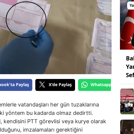
Y
Ba
Ya
Se
book'ta Paylaş
X'de Paylaş
Whatsapp'tan Gönde
ntemlerle vatandaşları her gün tuzaklarına
aki yöntem bu kadarda olmaz dedirtti.
şi, kendisini PTT görevlisi veya kurye olarak
olduğunu, imzalamaları gerektiğini