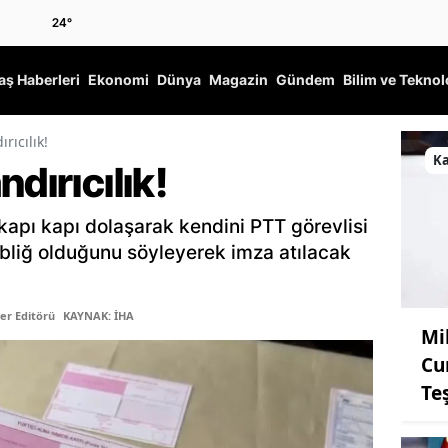
24
°
ş Haberleri
Ekonomi
Dünya
Magazin
Gündem
Bilim ve Teknol
rıcılık!
K
dırıcılık!
 kapı kapı dolaşarak kendini PTT görevlisi
ebliğ olduğunu söyleyerek imza atılacak
er Editörü
KAYNAK: İHA
Mi
Cu
Te