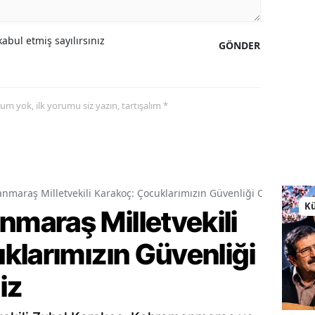
abul etmiş sayılırsınız
GÖNDER
yorum yok, ilk yorumu siz yazın, tartışalım *
araş Milletvekili Karakoç: Çocuklarımızın Güvenliği Ortak Vazif
Kü
araş Milletvekili
klarımızın Güvenliği
iz