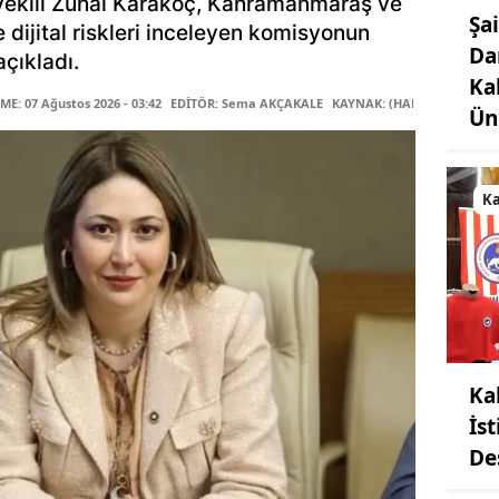
ekili Zuhal Karakoç, Kahramanmaraş ve
Şa
le dijital riskleri inceleyen komisyonun
Da
çıkladı.
Ka
E: 07 Ağustos 2026 - 03:42
EDİTÖR: Sema AKÇAKALE
KAYNAK: (HABER MERKEZİ)
Ün
K
Ka
İs
De