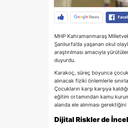
Face
MHP Kahramanmaraş Milletvek
Şanlıurfa’da yaşanan okul olaylar
araştırılması amacıyla yürütül
duyurdu.
Karakoç, süreç boyunca çocuk 
alınacak fiziki önlemlerle sını
Çocukların karşı karşıya kaldığı 
eğitim ortamından kamu kuruml
alanda ele alınması gerektiğini
Dijital Riskler de İnc