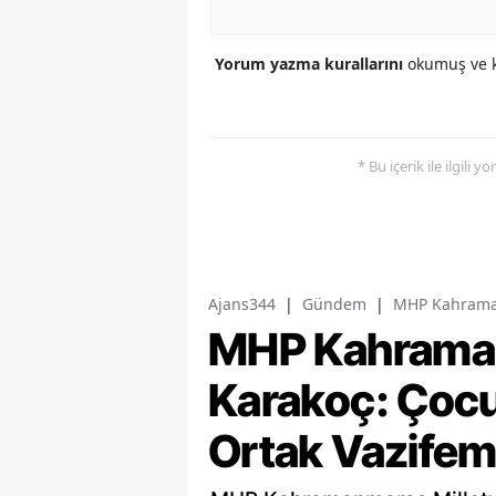
Yorum yazma kurallarını
okumuş ve k
* Bu içerik ile ilgili 
Ajans344
|
Gündem
|
MHP Kahramanm
MHP Kahramanm
Karakoç: Çocu
Ortak Vazifem