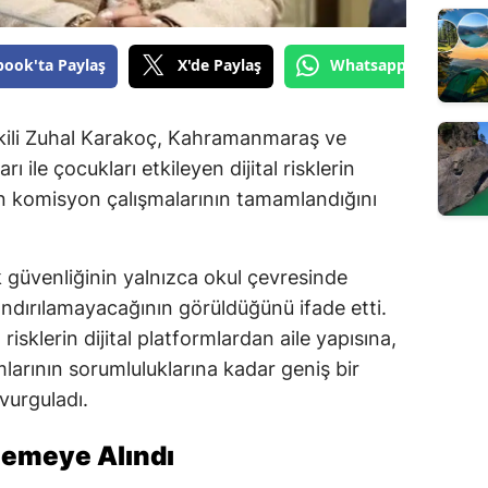
book'ta Paylaş
X'de Paylaş
Whatsapp'tan Gönde
ili Zuhal Karakoç, Kahramanmaraş ve
ı ile çocukları etkileyen dijital risklerin
en komisyon çalışmalarının tamamlandığını
güvenliğinin yalnızca okul çevresinde
rlandırılamayacağının görüldüğünü ifade etti.
risklerin dijital platformlardan aile yapısına,
arının sorumluluklarına kadar geniş bir
 vurguladı.
elemeye Alındı