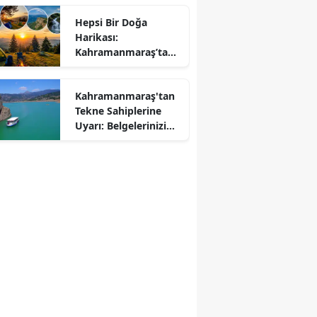
Hepsi Bir Doğa
Harikası:
r
Kahramanmaraş’ta
Kamp ve Piknik
Yapılabilecek En
Kahramanmaraş'tan
Güzel Alanlar
Tekne Sahiplerine
Uyarı: Belgelerinizi
Kontrol Edin!