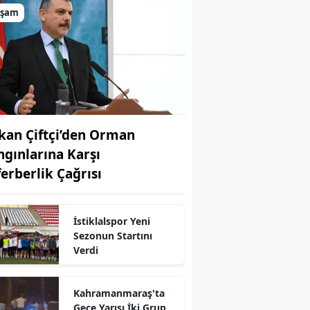
aşam
kan Çiftçi’den Orman
ngınlarına Karşı
ferberlik Çağrısı
r
İstiklalspor Yeni
Sezonun Startını
Verdi
Kahramanmaraş'ta
Gece Yarısı İki Grup