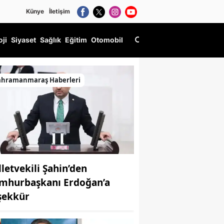
Künye
İletişim
oji
Siyaset
Sağlık
Eğitim
Otomobil
ahramanmaraş Haberleri
lletvekili Şahin’den
mhurbaşkanı Erdoğan’a
şekkür