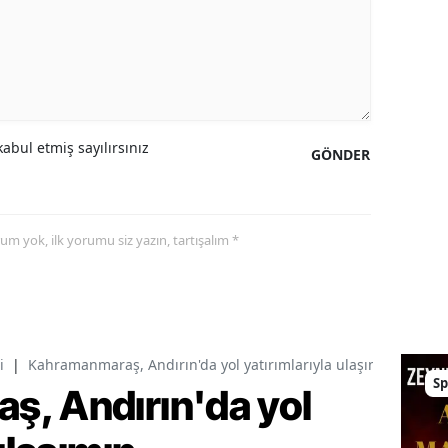
abul etmiş sayılırsınız
GÖNDER
yorum yok, ilk yorumu siz yazın, tartışalım *
i
|
Kahramanmaraş, Andırın'da yol yatırımlarıyla ulaşımın standart
Sp
, Andırın'da yol