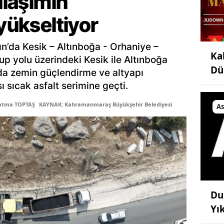
ulaşımın
 yükseltiyor
ın’da Kesik – Altınboğa - Orhaniye –
Ka
up yolu üzerindeki Kesik ile Altınboğa
Dü
lda zemin güçlendirme ve altyapı
ı sıcak asfalt serimine geçti.
Fatma TOPTAŞ
KAYNAK: Kahramanmaraş Büyükşehir Belediyesi
As
Du
Yı