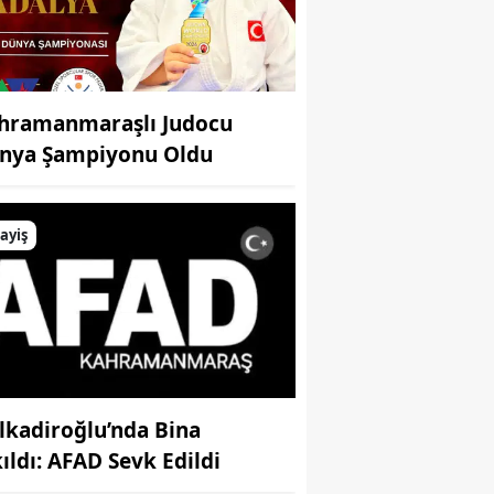
hramanmaraşlı Judocu
nya Şampiyonu Oldu
ayiş
lkadiroğlu’nda Bina
kıldı: AFAD Sevk Edildi