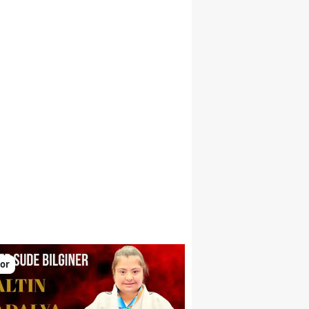
larını yükseltiyor
or