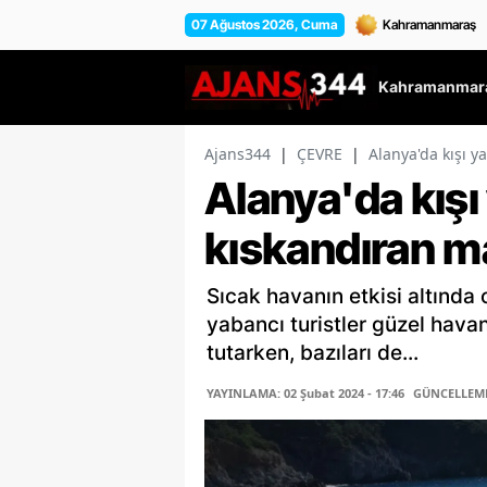
07 Ağustos 2026, Cuma
Kahramanmara
Ajans344
|
ÇEVRE
|
Alanya'da kışı y
Alanya'da kışı
kıskandıran m
Sıcak havanın etkisi altında 
yabancı turistler güzel havan
tutarken, bazıları de...
YAYINLAMA: 02 Şubat 2024 - 17:46
GÜNCELLEME: