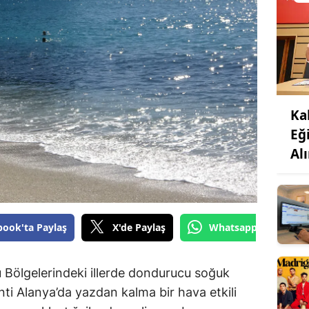
Ka
Eğ
Al
book'ta Paylaş
X'de Paylaş
Whatsapp'tan Gönde
 Bölgelerindeki illerde dondurucu soğuk
nti Alanya’da yazdan kalma bir hava etkili