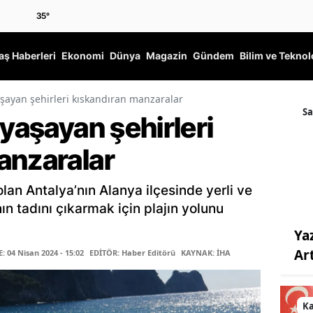
35
°
ş Haberleri
Ekonomi
Dünya
Magazin
Gündem
Bilim ve Teknol
aşayan şehirleri kıskandıran manzaralar
Sa
 yaşayan şehirleri
anzaralar
olan Antalya’nın Alanya ilçesinde yerli ve
ın tadını çıkarmak için plajın yolunu
Ya
Ar
 04 Nisan 2024 - 15:02
EDİTÖR: Haber Editörü
KAYNAK: İHA
K