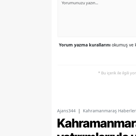
Yorum yazma kurallarını
okumuş ve k
* Bu içerik ile ilgili 
Ajans344
|
Kahramanmaraş Haberler
Kahramanmaraş