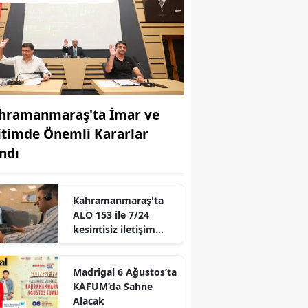
hramanmaraş'ta İmar ve
itimde Önemli Kararlar
ındı
Kahramanmaraş'ta
ALO 153 ile 7/24
r
kesintisiz iletişim
hizmeti, 18 bin
başvuru karşılandı
Madrigal 6 Ağustos’ta
KAFUM’da Sahne
Alacak