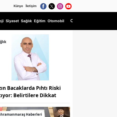
Künye
İletişim
oji
Siyaset
Sağlık
Eğitim
Otomobil
ğlık
zın Bacaklarda Pıhtı Riski
tıyor: Belirtilere Dikkat
ahramanmaraş Haberleri