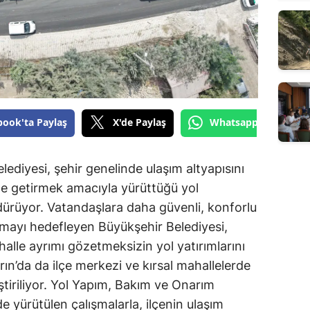
book'ta Paylaş
X'de Paylaş
Whatsapp'tan Gönde
diyesi, şehir genelinde ulaşım altyapısını
le getirmek amacıyla yürüttüğü yol
dürüyor. Vatandaşlara daha güvenli, konforlu
nmayı hedefleyen Büyükşehir Belediyesi,
halle ayrımı gözetmeksizin yol yatırımlarını
n’da da ilçe merkezi ve kırsal mahallelerde
ştiriliyor. Yol Yapım, Bakım ve Onarım
e yürütülen çalışmalarla, ilçenin ulaşım