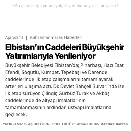
* Bu içerik ile ilgili yorum yok, ilk yorumu siz yazın, tartışalım *
Ajans344
|
Kahramanmaraş Haberleri
Elbistan’ın Caddeleri Büyükşehir
Yatırımlarıyla Yenileniyor
Büyükşehir Belediyesi Elbistan’da; Pınarbaşı, Hacı Esat
Efendi, Söğütlü, Kümbet, Tepebaşı ve Darende
caddelerinde ilk etap çalışmalarını tamamlayarak
arterleri ulaşıma açtı. Dr. Devlet Bahçeli Bulvarı’nda ise
ilk etap sürüyor. Çilingir, Gürbüz Turak ve Akbaş
caddelerinde de altyapı imalatlarının
tamamlanmasının ardından üstyapı imalatlarına
geçilecek.
YAYINLAMA: 10 Ağustos 2026 - 16:03
EDİTÖR: Fatma TOPTAŞ
KAYNAK: Kahraman