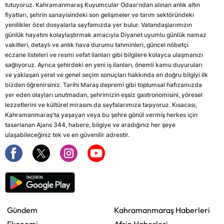
tutuyoruz. Kahramanmaraş Kuyumcular Odası'ndan alınan anlık altın
fiyatları, şehrin sanayisindeki son gelişmeler ve tarım sektöründeki
yenilikler özel dosyalarla sayfamızda yer bulur. Vatandaşlarımızın
günlük hayatını kolaylaştırmak amacıyla Diyanet uyumlu günlük namaz
vakitleri, detaylı ve anlık hava durumu tahminleri, güncel nöbetçi
eczane listeleri ve resmi vefat ilanları gibi bilgilere kolayca ulaşmanızı
sağlıyoruz. Ayrıca şehirdeki en yeni iş ilanları, önemli kamu duyuruları
ve yaklaşan yerel ve genel seçim sonuçları hakkında en doğru bilgiyi ilk
bizden öğrenirsiniz. Tarihi Maraş depremi gibi toplumsal hafızamızda
yer eden olayları unutmadan, şehrimizin eşsiz gastronomisini, yöresel
lezzetlerini ve kültürel mirasını da sayfalarımıza taşıyoruz. Kısacası,
Kahramanmaraş'ta yaşayan veya bu şehre gönül vermiş herkes için
tasarlanan Ajans 344, habere, bilgiye ve aradığınız her şeye
ulaşabileceğiniz tek ve en güvenilir adrestir.
Gündem
Kahramanmaraş Haberleri
Ekonomi
Afşin Haberleri