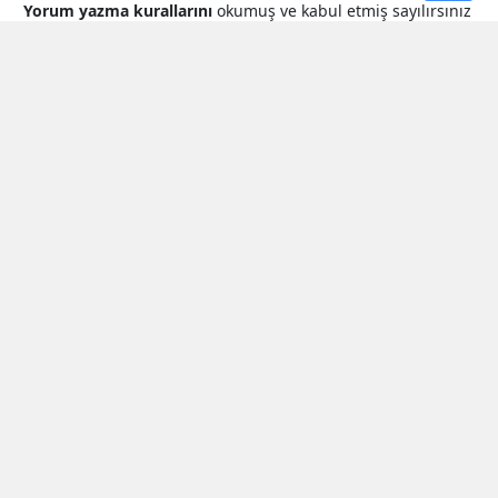
Yorum yazma kurallarını
okumuş ve kabul etmiş sayılırsınız
* Bu içerik ile ilgili yorum yok, ilk yorumu siz yazın, tartışalım *
SON HABERLER
Zuhal Karakoç’tan Bakan Güler’e
Kritik Ziyaret
Kirişci, Müsi̇ad Kahramanmaraş
Başkanı Özcan’ı Ağırladı