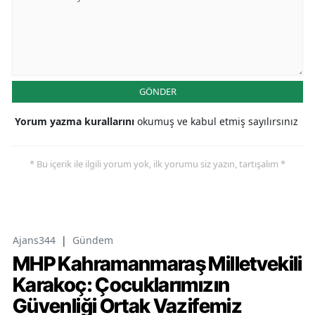
GÖNDER
Yorum yazma kurallarını
okumuş ve kabul etmiş sayılırsınız
* Bu içerik ile ilgili yorum yok, ilk yorumu siz yazın, tartışalım *
Ajans344
|
Gündem
MHP Kahramanmaraş Milletvekili
Karakoç: Çocuklarımızın
Güvenliği Ortak Vazifemiz