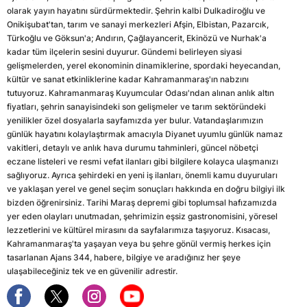
olarak yayın hayatını sürdürmektedir. Şehrin kalbi Dulkadiroğlu ve
Onikişubat'tan, tarım ve sanayi merkezleri Afşin, Elbistan, Pazarcık,
Türkoğlu ve Göksun'a; Andırın, Çağlayancerit, Ekinözü ve Nurhak'a
kadar tüm ilçelerin sesini duyurur. Gündemi belirleyen siyasi
gelişmelerden, yerel ekonominin dinamiklerine, spordaki heyecandan,
kültür ve sanat etkinliklerine kadar Kahramanmaraş'ın nabzını
tutuyoruz. Kahramanmaraş Kuyumcular Odası'ndan alınan anlık altın
fiyatları, şehrin sanayisindeki son gelişmeler ve tarım sektöründeki
yenilikler özel dosyalarla sayfamızda yer bulur. Vatandaşlarımızın
günlük hayatını kolaylaştırmak amacıyla Diyanet uyumlu günlük namaz
vakitleri, detaylı ve anlık hava durumu tahminleri, güncel nöbetçi
eczane listeleri ve resmi vefat ilanları gibi bilgilere kolayca ulaşmanızı
sağlıyoruz. Ayrıca şehirdeki en yeni iş ilanları, önemli kamu duyuruları
ve yaklaşan yerel ve genel seçim sonuçları hakkında en doğru bilgiyi ilk
bizden öğrenirsiniz. Tarihi Maraş depremi gibi toplumsal hafızamızda
yer eden olayları unutmadan, şehrimizin eşsiz gastronomisini, yöresel
lezzetlerini ve kültürel mirasını da sayfalarımıza taşıyoruz. Kısacası,
Kahramanmaraş'ta yaşayan veya bu şehre gönül vermiş herkes için
tasarlanan Ajans 344, habere, bilgiye ve aradığınız her şeye
ulaşabileceğiniz tek ve en güvenilir adrestir.