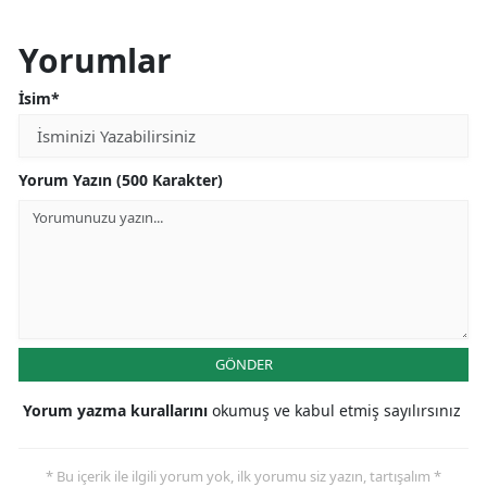
Yorumlar
İsim*
Yorum Yazın (500 Karakter)
GÖNDER
Yorum yazma kurallarını
okumuş ve kabul etmiş sayılırsınız
* Bu içerik ile ilgili yorum yok, ilk yorumu siz yazın, tartışalım *