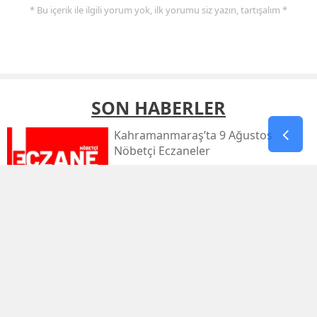
* Bu içerik ile ilgili yorum yok, ilk yorumu siz yazın, tartışalım *
SON HABERLER
Kahramanmaraş’ta 9 Ağustos
Nöbetçi Eczaneler
Kahramanmaraş’ta Sıcaklık 39
Dereceyi Görecek
Kahramanmaraş’taki Orman Yangını
Kontrol Altında