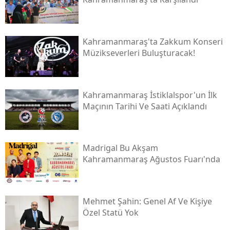
Kahramanmaraş'ta Zakkum Konseri
Müzikseverleri Buluşturacak!
Kahramanmaraş İstiklalspor'un İlk
Maçının Tarihi Ve Saati Açıklandı
Madrigal Bu Akşam
Kahramanmaraş Ağustos Fuarı'nda
Mehmet Şahin: Genel Af Ve Kişiye
Özel Statü Yok