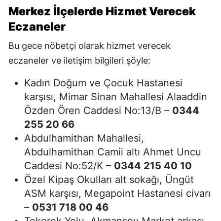
Merkez İlçelerde Hizmet Verecek
Eczaneler
Bu gece nöbetçi olarak hizmet verecek
eczaneler ve iletişim bilgileri şöyle:
Kadın Doğum ve Çocuk Hastanesi
karşısı, Mimar Sinan Mahallesi Alaaddin
Özden Ören Caddesi No:13/B –
0344
255 20 66
Abdulhamithan Mahallesi,
Abdulhamithan Camii altı Ahmet Uncu
Caddesi No:52/K –
0344 215 40 10
Özel Kipaş Okulları alt sokağı, Üngüt
ASM karşısı, Megapoint Hastanesi civarı
–
0531 718 00 46