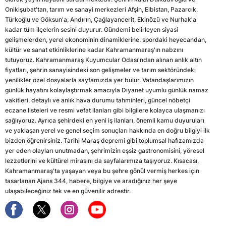
Onikişubat'tan, tarım ve sanayi merkezleri Afşin, Elbistan, Pazarcık,
Türkoğlu ve Göksun'a; Andırın, Çağlayancerit, Ekinözü ve Nurhak'a
kadar tüm ilçelerin sesini duyurur. Gündemi belirleyen siyasi
gelişmelerden, yerel ekonominin dinamiklerine, spordaki heyecandan,
kültür ve sanat etkinliklerine kadar Kahramanmaraş'ın nabzını
tutuyoruz. Kahramanmaraş Kuyumcular Odası'ndan alınan anlık altın
fiyatları, şehrin sanayisindeki son gelişmeler ve tarım sektöründeki
yenilikler özel dosyalarla sayfamızda yer bulur. Vatandaşlarımızın
günlük hayatını kolaylaştırmak amacıyla Diyanet uyumlu günlük namaz
vakitleri, detaylı ve anlık hava durumu tahminleri, güncel nöbetçi
eczane listeleri ve resmi vefat ilanları gibi bilgilere kolayca ulaşmanızı
sağlıyoruz. Ayrıca şehirdeki en yeni iş ilanları, önemli kamu duyuruları
ve yaklaşan yerel ve genel seçim sonuçları hakkında en doğru bilgiyi ilk
bizden öğrenirsiniz. Tarihi Maraş depremi gibi toplumsal hafızamızda
yer eden olayları unutmadan, şehrimizin eşsiz gastronomisini, yöresel
lezzetlerini ve kültürel mirasını da sayfalarımıza taşıyoruz. Kısacası,
Kahramanmaraş'ta yaşayan veya bu şehre gönül vermiş herkes için
tasarlanan Ajans 344, habere, bilgiye ve aradığınız her şeye
ulaşabileceğiniz tek ve en güvenilir adrestir.