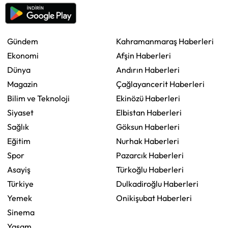
Gündem
Kahramanmaraş Haberleri
Ekonomi
Afşin Haberleri
Dünya
Andırın Haberleri
Magazin
Çağlayancerit Haberleri
Bilim ve Teknoloji
Ekinözü Haberleri
Siyaset
Elbistan Haberleri
Sağlık
Göksun Haberleri
Eğitim
Nurhak Haberleri
Spor
Pazarcık Haberleri
Asayiş
Türkoğlu Haberleri
Türkiye
Dulkadiroğlu Haberleri
Yemek
Onikişubat Haberleri
Sinema
Yaşam