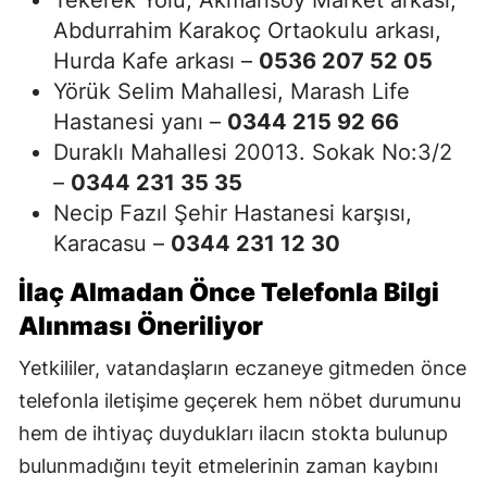
Tekerek Yolu, Akmansoy Market arkası,
Abdurrahim Karakoç Ortaokulu arkası,
Hurda Kafe arkası –
0536 207 52 05
Yörük Selim Mahallesi, Marash Life
Hastanesi yanı –
0344 215 92 66
Duraklı Mahallesi 20013. Sokak No:3/2
–
0344 231 35 35
Necip Fazıl Şehir Hastanesi karşısı,
Karacasu –
0344 231 12 30
İlaç Almadan Önce Telefonla Bilgi
Alınması Öneriliyor
Yetkililer, vatandaşların eczaneye gitmeden önce
telefonla iletişime geçerek hem nöbet durumunu
hem de ihtiyaç duydukları ilacın stokta bulunup
bulunmadığını teyit etmelerinin zaman kaybını