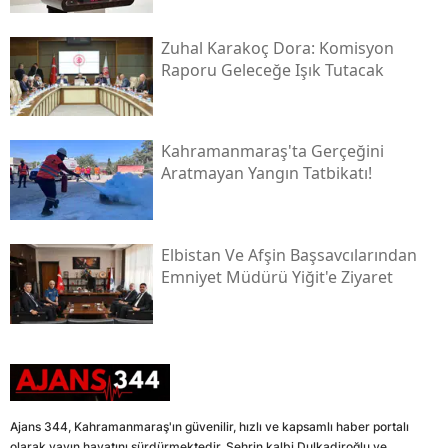
Zuhal Karakoç Dora: Komisyon
Raporu Geleceğe Işık Tutacak
Kahramanmaraş'ta Gerçeğini
Aratmayan Yangın Tatbikatı!
Elbistan Ve Afşin Başsavcılarından
Emniyet Müdürü Yiğit'e Ziyaret
Ajans 344, Kahramanmaraş'ın güvenilir, hızlı ve kapsamlı haber portalı
olarak yayın hayatını sürdürmektedir. Şehrin kalbi Dulkadiroğlu ve