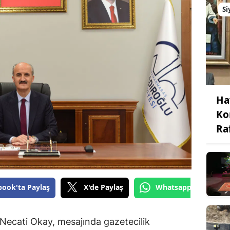
Si
Ha
Ko
Ra
book'ta Paylaş
X'de Paylaş
Whatsapp'tan Gönde
Necati Okay, mesajında gazetecilik