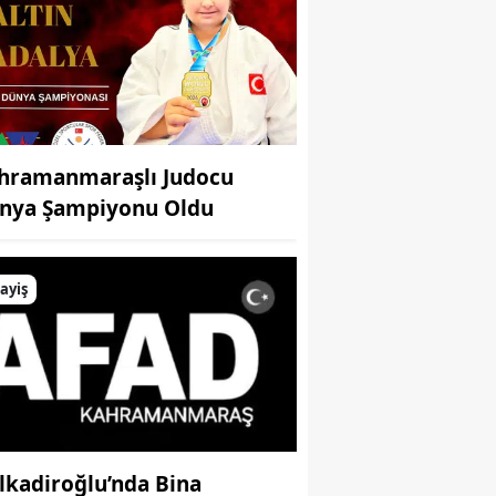
hramanmaraşlı Judocu
nya Şampiyonu Oldu
ayiş
lkadiroğlu’nda Bina