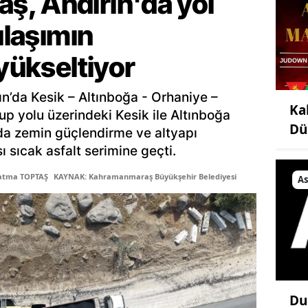
, Andırın'da yol
ulaşımın
 yükseltiyor
ın’da Kesik – Altınboğa - Orhaniye –
Ka
up yolu üzerindeki Kesik ile Altınboğa
Dü
lda zemin güçlendirme ve altyapı
ı sıcak asfalt serimine geçti.
Fatma TOPTAŞ
KAYNAK: Kahramanmaraş Büyükşehir Belediyesi
As
Du