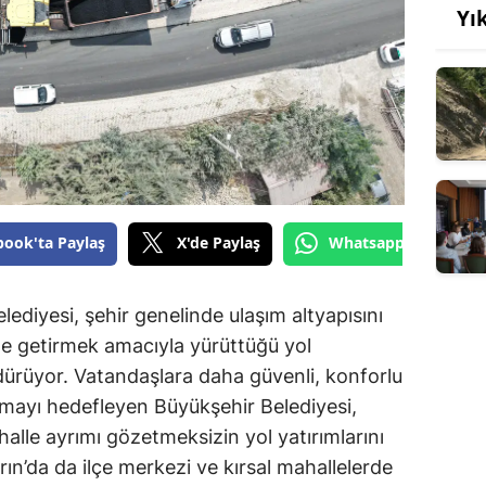
Yı
book'ta Paylaş
X'de Paylaş
Whatsapp'tan Gönde
diyesi, şehir genelinde ulaşım altyapısını
le getirmek amacıyla yürüttüğü yol
dürüyor. Vatandaşlara daha güvenli, konforlu
nmayı hedefleyen Büyükşehir Belediyesi,
halle ayrımı gözetmeksizin yol yatırımlarını
n’da da ilçe merkezi ve kırsal mahallelerde