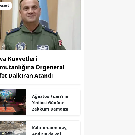
yaset
va Kuvvetleri
mutanlığına Orgeneral
fet Dalkıran Atandı
Ağustos Fuarı’nın
Yedinci Gününe
Zakkum Damgası
r
Kahramanmaraş,
Andırın'da yol