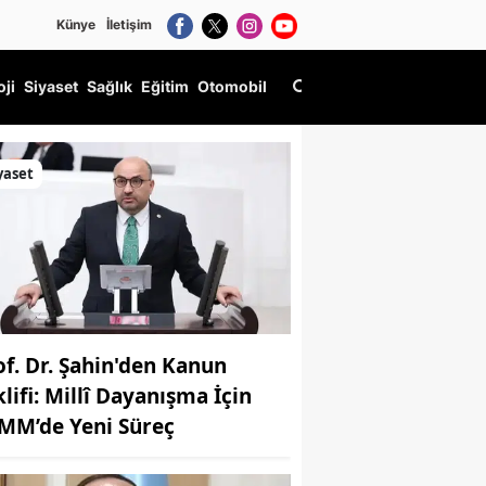
Künye
İletişim
oji
Siyaset
Sağlık
Eğitim
Otomobil
yaset
of. Dr. Şahin'den Kanun
klifi: Millî Dayanışma İçin
MM’de Yeni Süreç