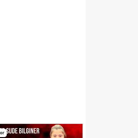
larını yükseltiyor
or