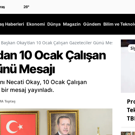
26
°
ş Haberleri
Ekonomi
Dünya
Magazin
Gündem
Bilim ve Teknol
Başkan Okay’dan 10 Ocak Çalışan Gazeteciler Günü Mesajı
Si
an 10 Ocak Çalışan
ünü Mesajı
nı Necati Okay, 10 Ocak Çalışan
 bir mesaj yayınladı.
Pr
MA Toptaş
Te
TB