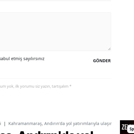
abul etmiş sayılırsınız
GÖNDER
yorum yok, ilk yorumu siz yazın, tartışalım *
i
|
Kahramanmaraş, Andırın'da yol yatırımlarıyla ulaşımın standart
Sp