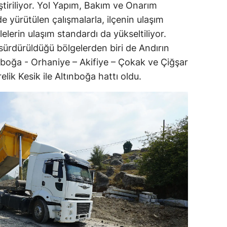
ştiriliyor. Yol Yapım, Bakım ve Onarım
e yürütülen çalışmalarla, ilçenin ulaşım
lelerin ulaşım standardı da yükseltiliyor.
 sürdürüldüğü bölgelerden biri de Andırın
ınboğa - Orhaniye – Akifiye – Çokak ve Çiğşar
lik Kesik ile Altınboğa hattı oldu.