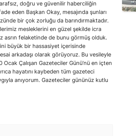
rafsız, doğru ve güvenilir haberciliğin
ifade eden Başkan Okay, mesajında şunları
 özünde bir çok zorluğu da barındırmaktadır.
erimiz mesleklerini en güzel şekilde icra
 asrın felaketinde de bunu görmüş olduk.
ini büyük bir hassasiyet içerisinde
mesai arkadaşı olarak görüyoruz. Bu vesileyle
0 Ocak Çalışan Gazeteciler Günü’nü en içten
Ayrıca hayatını kaybeden tüm gazeteci
ygıyla anıyorum. Gazeteciler gününüz kutlu