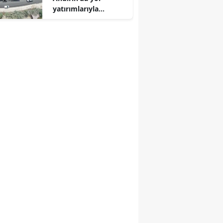
yatırımlarıyla
ulaşımın
standartlarını
yükseltiyor