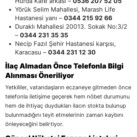
Hurda Kafe arkası –
0536 207 52 05
Yörük Selim Mahallesi, Marash Life
Hastanesi yanı –
0344 215 92 66
Duraklı Mahallesi 20013. Sokak No:3/2
–
0344 231 35 35
Necip Fazıl Şehir Hastanesi karşısı,
Karacasu –
0344 231 12 30
İlaç Almadan Önce Telefonla Bilgi
Alınması Öneriliyor
Yetkililer, vatandaşların eczaneye gitmeden önce
telefonla iletişime geçerek hem nöbet durumunu
hem de ihtiyaç duydukları ilacın stokta bulunup
bulunmadığını teyit etmelerinin zaman kaybını
önleyeceğini belirtiyor.