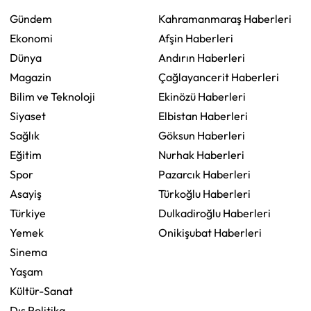
Gündem
Kahramanmaraş Haberleri
Ekonomi
Afşin Haberleri
Dünya
Andırın Haberleri
Magazin
Çağlayancerit Haberleri
Bilim ve Teknoloji
Ekinözü Haberleri
Siyaset
Elbistan Haberleri
Sağlık
Göksun Haberleri
Eğitim
Nurhak Haberleri
Spor
Pazarcık Haberleri
Asayiş
Türkoğlu Haberleri
Türkiye
Dulkadiroğlu Haberleri
Yemek
Onikişubat Haberleri
Sinema
Yaşam
Kültür-Sanat
Dış Politika