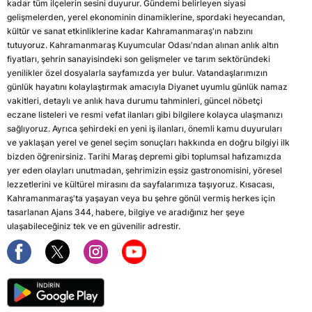
kadar tüm ilçelerin sesini duyurur. Gündemi belirleyen siyasi
gelişmelerden, yerel ekonominin dinamiklerine, spordaki heyecandan,
kültür ve sanat etkinliklerine kadar Kahramanmaraş'ın nabzını
tutuyoruz. Kahramanmaraş Kuyumcular Odası'ndan alınan anlık altın
fiyatları, şehrin sanayisindeki son gelişmeler ve tarım sektöründeki
yenilikler özel dosyalarla sayfamızda yer bulur. Vatandaşlarımızın
günlük hayatını kolaylaştırmak amacıyla Diyanet uyumlu günlük namaz
vakitleri, detaylı ve anlık hava durumu tahminleri, güncel nöbetçi
eczane listeleri ve resmi vefat ilanları gibi bilgilere kolayca ulaşmanızı
sağlıyoruz. Ayrıca şehirdeki en yeni iş ilanları, önemli kamu duyuruları
ve yaklaşan yerel ve genel seçim sonuçları hakkında en doğru bilgiyi ilk
bizden öğrenirsiniz. Tarihi Maraş depremi gibi toplumsal hafızamızda
yer eden olayları unutmadan, şehrimizin eşsiz gastronomisini, yöresel
lezzetlerini ve kültürel mirasını da sayfalarımıza taşıyoruz. Kısacası,
Kahramanmaraş'ta yaşayan veya bu şehre gönül vermiş herkes için
tasarlanan Ajans 344, habere, bilgiye ve aradığınız her şeye
ulaşabileceğiniz tek ve en güvenilir adrestir.