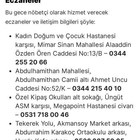
Eczaneler
Bu gece nöbetçi olarak hizmet verecek
eczaneler ve iletişim bilgileri şöyle:
Kadın Doğum ve Çocuk Hastanesi
karşısı, Mimar Sinan Mahallesi Alaaddin
Özden Ören Caddesi No:13/B –
0344
255 20 66
Abdulhamithan Mahallesi,
Abdulhamithan Camii altı Ahmet Uncu
Caddesi No:52/K –
0344 215 40 10
Özel Kipaş Okulları alt sokağı, Üngüt
ASM karşısı, Megapoint Hastanesi civarı
–
0531 718 00 46
Tekerek Yolu, Akmansoy Market arkası,
Abdurrahim Karakoç Ortaokulu arkası,