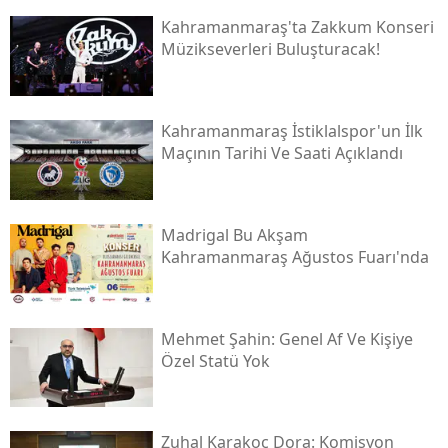
Kahramanmaraş'ta Zakkum Konseri
Müzikseverleri Buluşturacak!
Kahramanmaraş İstiklalspor'un İlk
Maçının Tarihi Ve Saati Açıklandı
Madrigal Bu Akşam
Kahramanmaraş Ağustos Fuarı'nda
Mehmet Şahin: Genel Af Ve Kişiye
Özel Statü Yok
Zuhal Karakoç Dora: Komisyon