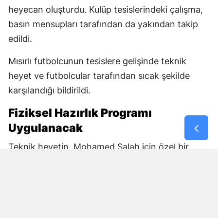
heyecan oluşturdu. Kulüp tesislerindeki çalışma,
basın mensupları tarafından da yakından takip
edildi.
Mısırlı futbolcunun tesislere gelişinde teknik
heyet ve futbolcular tarafından sıcak şekilde
karşılandığı bildirildi.
Fiziksel Hazırlık Programı
Uygulanacak
Teknik heyetin, Mohamed Salah için özel bir
fiziksel hazırlık programı oluşturması bekleniyor.
Yıldız futbolcunun kondisyon durumunun
yapılacak testlerin ardından netleşeceği ve
antrenman yükünün kademeli olarak artırılacağı