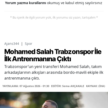
Yorum yazma kurallarını
okumuş ve kabul etmiş sayılırsınız
* Bu içerik ile ilgili yorum yok, ilk yorumu siz yazın, tartışalım *
Ajans344
|
Spor
Mohamed Salah Trabzonspor İle
İlk Antrenmanına Çıktı
Trabzonspor’un yeni transferi Mohamed Salah, takım
arkadaşlarının alkışları arasında bordo-mavili ekiple ilk
antrenmanına çıktı.
YAYINLAMA: 07 Ağustos 2026 - 01:30
EDİTÖR: Sema AKÇAKALE
KAYNAK: (İHA)