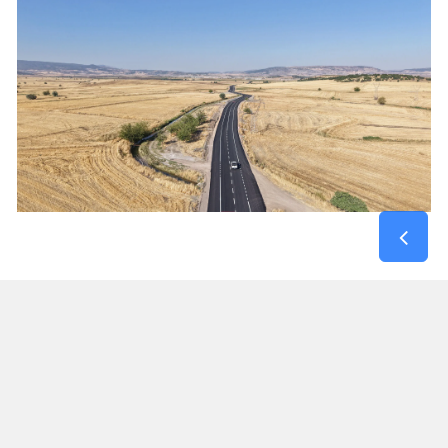
Kırsal Mahallelerin Kahramanmaraş – Gaziantep
Yoluna Bağlantısı Güçlendi
Maksutuşağı Grup Yolu, yalnızca bir mahalleye
hizmet veren bir güzergâh olmanın ötesinde,
Dulkadiroğlu kırsalındaki birçok yerleşim yerinin