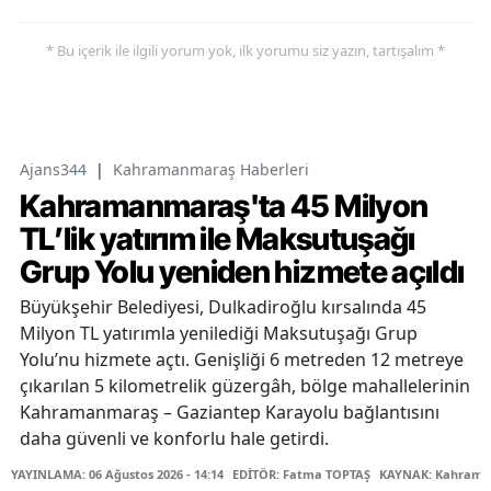
* Bu içerik ile ilgili yorum yok, ilk yorumu siz yazın, tartışalım *
Ajans344
|
Kahramanmaraş Haberleri
Kahramanmaraş'ta 45 Milyon
TL’lik yatırım ile Maksutuşağı
Grup Yolu yeniden hizmete açıldı
Büyükşehir Belediyesi, Dulkadiroğlu kırsalında 45
Milyon TL yatırımla yenilediği Maksutuşağı Grup
Yolu’nu hizmete açtı. Genişliği 6 metreden 12 metreye
çıkarılan 5 kilometrelik güzergâh, bölge mahallelerinin
Kahramanmaraş – Gaziantep Karayolu bağlantısını
daha güvenli ve konforlu hale getirdi.
YAYINLAMA: 06 Ağustos 2026 - 14:14
EDİTÖR: Fatma TOPTAŞ
KAYNAK: Kahraman