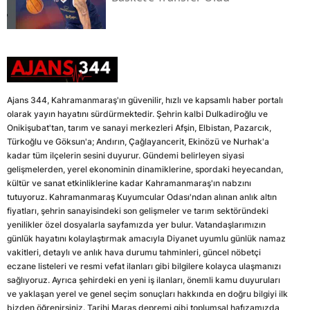
Ajans 344, Kahramanmaraş'ın güvenilir, hızlı ve kapsamlı haber portalı
olarak yayın hayatını sürdürmektedir. Şehrin kalbi Dulkadiroğlu ve
Onikişubat'tan, tarım ve sanayi merkezleri Afşin, Elbistan, Pazarcık,
Türkoğlu ve Göksun'a; Andırın, Çağlayancerit, Ekinözü ve Nurhak'a
kadar tüm ilçelerin sesini duyurur. Gündemi belirleyen siyasi
gelişmelerden, yerel ekonominin dinamiklerine, spordaki heyecandan,
kültür ve sanat etkinliklerine kadar Kahramanmaraş'ın nabzını
tutuyoruz. Kahramanmaraş Kuyumcular Odası'ndan alınan anlık altın
fiyatları, şehrin sanayisindeki son gelişmeler ve tarım sektöründeki
yenilikler özel dosyalarla sayfamızda yer bulur. Vatandaşlarımızın
günlük hayatını kolaylaştırmak amacıyla Diyanet uyumlu günlük namaz
vakitleri, detaylı ve anlık hava durumu tahminleri, güncel nöbetçi
eczane listeleri ve resmi vefat ilanları gibi bilgilere kolayca ulaşmanızı
sağlıyoruz. Ayrıca şehirdeki en yeni iş ilanları, önemli kamu duyuruları
ve yaklaşan yerel ve genel seçim sonuçları hakkında en doğru bilgiyi ilk
bizden öğrenirsiniz. Tarihi Maraş depremi gibi toplumsal hafızamızda