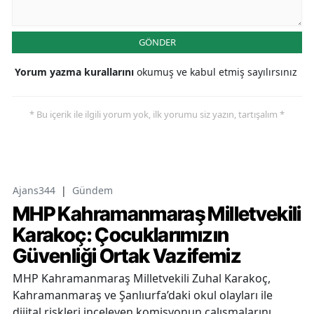
GÖNDER
Yorum yazma kurallarını
okumuş ve kabul etmiş sayılırsınız
* Bu içerik ile ilgili yorum yok, ilk yorumu siz yazın, tartışalım *
Ajans344
|
Gündem
MHP Kahramanmaraş Milletvekili
Karakoç: Çocuklarımızın
Güvenliği Ortak Vazifemiz
MHP Kahramanmaraş Milletvekili Zuhal Karakoç,
Kahramanmaraş ve Şanlıurfa’daki okul olayları ile
dijital riskleri inceleyen komisyonun çalışmalarını