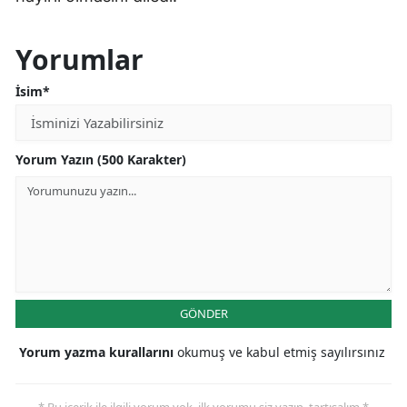
Yorumlar
İsim*
Yorum Yazın (500 Karakter)
GÖNDER
Yorum yazma kurallarını
okumuş ve kabul etmiş sayılırsınız
* Bu içerik ile ilgili yorum yok, ilk yorumu siz yazın, tartışalım *