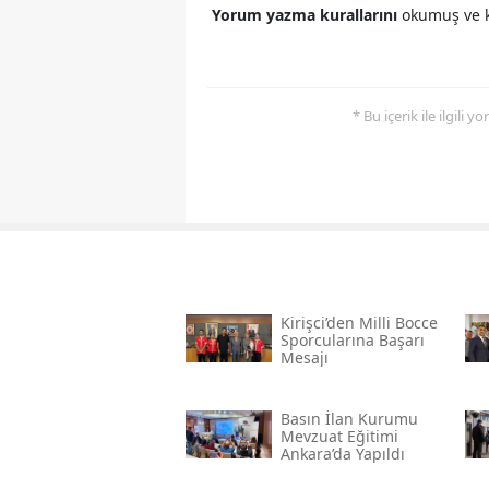
Yorum yazma kurallarını
okumuş ve k
* Bu içerik ile ilgili 
Kirişci’den Milli Bocce
Sporcularına Başarı
Mesajı
Basın İlan Kurumu
Mevzuat Eğitimi
Ankara’da Yapıldı