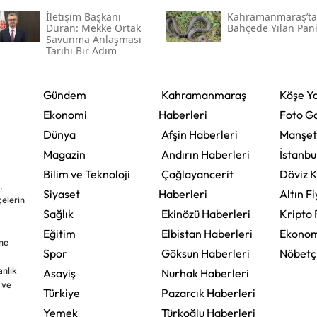
İletişim Başkanı
Kahramanmaraş’ta
Duran: Mekke Ortak
Bahçede Yılan Pani
Savunma Anlaşması
Tarihi Bir Adım
Gündem
Kahramanmaraş
Köşe Ya
Ekonomi
Haberleri
Foto Ga
Dünya
Afşin Haberleri
Manşet
Magazin
Andırın Haberleri
İstanbu
Bilim ve Teknoloji
Çağlayancerit
Döviz K
,
Siyaset
Haberleri
Altın Fi
çelerin
Sağlık
Ekinözü Haberleri
Kripto 
Eğitim
Elbistan Haberleri
Ekonom
ine
Spor
Göksun Haberleri
Nöbetç
nlık
Asayiş
Nurhak Haberleri
 ve
Türkiye
Pazarcık Haberleri
Yemek
Türkoğlu Haberleri