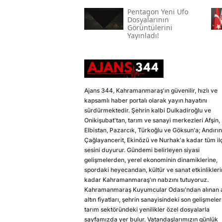
Pentagon Yeni Ufo
Dosyalarının
Görüntülerini
Yayınladı!
Ajans 344, Kahramanmaraş'ın güvenilir, hızlı ve
kapsamlı haber portalı olarak yayın hayatını
sürdürmektedir. Şehrin kalbi Dulkadiroğlu ve
Onikişubat'tan, tarım ve sanayi merkezleri Afşin,
Elbistan, Pazarcık, Türkoğlu ve Göksun'a; Andırın
Çağlayancerit, Ekinözü ve Nurhak'a kadar tüm il
sesini duyurur. Gündemi belirleyen siyasi
gelişmelerden, yerel ekonominin dinamiklerine,
spordaki heyecandan, kültür ve sanat etkinlikler
kadar Kahramanmaraş'ın nabzını tutuyoruz.
Kahramanmaraş Kuyumcular Odası'ndan alınan a
altın fiyatları, şehrin sanayisindeki son gelişmeler
tarım sektöründeki yenilikler özel dosyalarla
sayfamızda yer bulur. Vatandaşlarımızın günlük