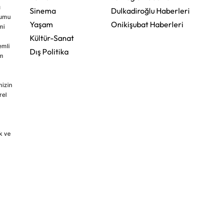
u
Sinema
Dulkadiroğlu Haberleri
rumu
Yaşam
Onikişubat Haberleri
mi
Kültür-Sanat
emli
Dış Politika
im
mizin
rel
k ve