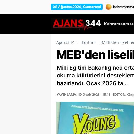
08 Ağustos 2026, Cumartesi
Kahramanmara
Ajans344
|
Eğitim
|
MEB'den liselile
MEB'den liseli
Milli Eğitim Bakanlığınca ort
okuma kültürlerini destekle
hazırlandı. Ocak 2026 ta...
YAYINLAMA: 19 Ocak 2026 - 15:15
EDİTÖR: Kür