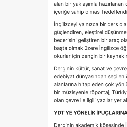
alan bir yaklaşımla hazırlanan d
içeriğe sahip olması hedeflendi
İngilizceyi yalnızca bir ders ola
güçlendiren, eleştirel düşünme
becerisini geliştiren bir araç 
başta olmak üzere İngilizce öğ
okurlar için zengin bir kaynak ni
Derginin kültür, sanat ve çevr
edebiyat dünyasından seçilen özg
alanlarına hitap eden çok yön
bir müzisyenle röportaj, Türki
olan çevre ile ilgili yazılar yer a
YDT'YE YÖNELİK İPUÇLARINA
Derginin akademik köşesinde İ