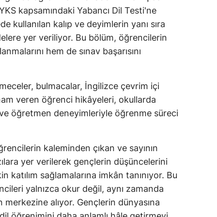
 YKS kapsamındaki Yabancı Dil Testi'ne
ede kullanılan kalıp ve deyimlerin yanı sıra
delere yer veriliyor. Bu bölüm, öğrencilerin
ullanmalarını hem de sınav başarısını
eceler, bulmacalar, İngilizce çevrim içi
ilham veren öğrenci hikâyeleri, okullarda
r ve öğretmen deneyimleriyle öğrenme süreci
rencilerin kaleminden çıkan ve sayının
ılara yer verilerek gençlerin düşüncelerini
in katılım sağlamalarına imkân tanınıyor. Bu
cileri yalnızca okur değil, aynı zamanda
cin merkezine alıyor. Gençlerin dünyasına
il öğrenimini daha anlamlı hâle getirmeyi