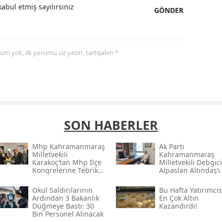
abul etmiş sayılırsınız
GÖNDER
yorum yok, ilk yorumu siz yazın, tartışalım *
SON HABERLER
Mhp Kahramanmaraş
Ak Parti
Milletvekili
Kahramanmaraş
Karakoç’tan Mhp İlçe
Milletvekili Debgici
Kongrelerine Tebrik
Alpaslan Altındaş’ı
Mesajı
Ağırladı
Okul Saldırılarının
Bu Hafta Yatırımcı
Ardından 3 Bakanlık
En Çok Altın
Düğmeye Bastı: 30
Kazandırdı!
Bin Personel Alınacak