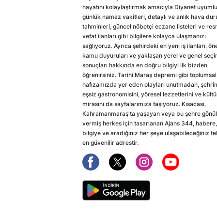
hayatını kolaylaştırmak amacıyla Diyanet uyuml
günlük namaz vakitleri, detaylı ve anlık hava du
tahminleri, güncel nöbetçi eczane listeleri ve res
vefat ilanları gibi bilgilere kolayca ulaşmanızı
sağlıyoruz. Ayrıca şehirdeki en yeni iş ilanları, ön
kamu duyuruları ve yaklaşan yerel ve genel seç
sonuçları hakkında en doğru bilgiyi ilk bizden
öğrenirsiniz. Tarihi Maraş depremi gibi toplumsal
hafızamızda yer eden olayları unutmadan, şehri
eşsiz gastronomisini, yöresel lezzetlerini ve kültü
mirasını da sayfalarımıza taşıyoruz. Kısacası,
Kahramanmaraş'ta yaşayan veya bu şehre gönül
vermiş herkes için tasarlanan Ajans 344, habere,
bilgiye ve aradığınız her şeye ulaşabileceğiniz te
en güvenilir adrestir.