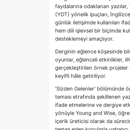
faydalarına odaklanan yazılar,
(YDT) yönelik ipuçları, İngilizc
günlük iletişimde kullanılan ifa
hem dili işlevsel bir biçimde k
desteklemeyi amaçlıyor.
Derginin eğlence köşesinde bilm
oyunlar, eğlenceli etkinlikler, 
gerçekleştirilen örnek projele
keyifli hâle getiriliyor.
'Sizden Gelenler' bölümünde öğ
teması etrafında şekillenen yaz
ifade etmelerine ve dergiye etk
yönüyle Young and Wise, öğren
içerik üreticisi olarak da süre
temas eden konularla yabancı d