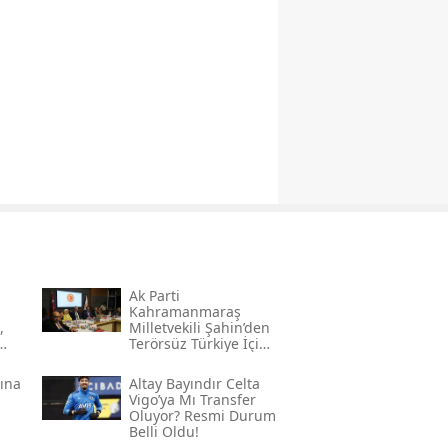
Ak Parti
Kahramanmaraş
,
Milletvekili Şahin’den
Terörsüz Türkiye İçin
Gece Mesaisi
sına
Altay Bayındır Celta
Vigo’ya Mı Transfer
Oluyor? Resmi Durum
Belli Oldu!