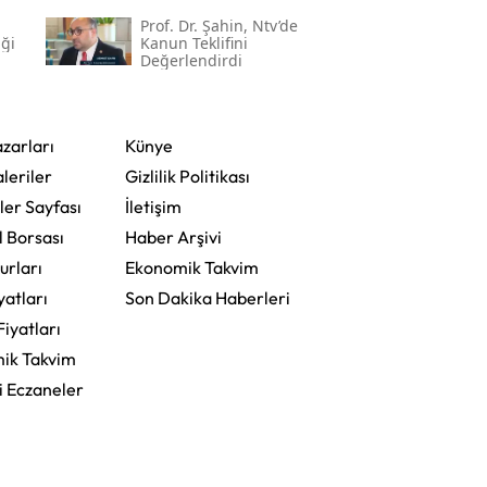
Prof. Dr. Şahin, Ntv’de
ği
Kanun Teklifini
Değerlendirdi
zarları
Künye
leriler
Gizlilik Politikası
ler Sayfası
İletişim
l Borsası
Haber Arşivi
urları
Ekonomik Takvim
yatları
Son Dakika Haberleri
Fiyatları
ik Takvim
i Eczaneler