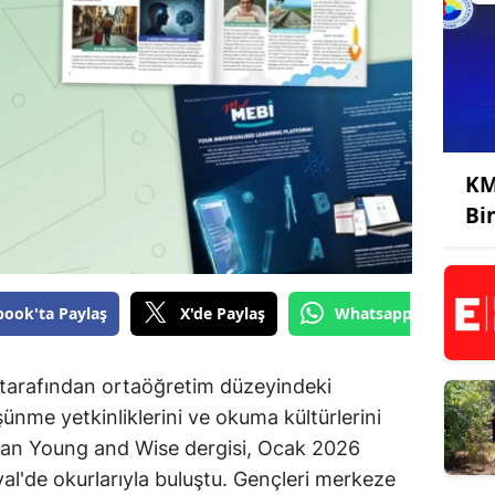
KM
Bi
book'ta Paylaş
X'de Paylaş
Whatsapp'tan Gönde
tarafından ortaöğretim düzeyindeki
üşünme yetkinliklerini ve okuma kültürlerini
nan Young and Wise dergisi, Ocak 2026
ryal'de okurlarıyla buluştu. Gençleri merkeze