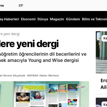
23
°
ş Haberleri
Ekonomi
Dünya
Magazin
Gündem
Bilim ve Teknol
re yeni dergi
K
lere yeni dergi
aöğretim öğrencilerinin dil becerilerini ve
mek amacıyla Young and Wise dergisi
şat Kerem Akçakale
KAYNAK: Haber Merkezi
Er
Ail
K