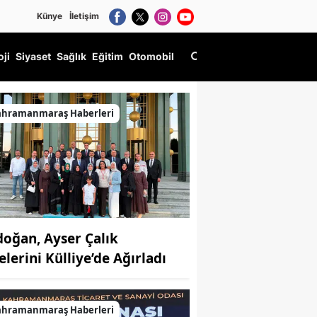
Künye
İletişim
oji
Siyaset
Sağlık
Eğitim
Otomobil
ahramanmaraş Haberleri
doğan, Ayser Çalık
elerini Külliye’de Ağırladı
ahramanmaraş Haberleri