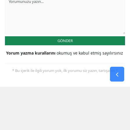
GÖNDER
Yorum yazma kurallarını
okumuş ve kabul etmiş sayılırsınız
* Bu içerik ile ilgili yorum yok, ilk yorumu siz yazın, tartışalım *
SON HABERLER
Muhammet Umut Kepekçi
Beydağı’nda Türkiye Üçüncüsü