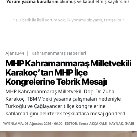
Yorum yazma kurallarını
okumuş ve kabul etmiş sayılırsınız
* Bu içerik ile ilgili yorum yok, ilk yorumu siz yazın, tartışalım *
Ajans344
|
Kahramanmaraş Haberleri
MHP Kahramanmaraş Milletvekili
Karakoç’tan MHP İlçe
Kongrelerine Tebrik Mesajı
MHP Kahramanmaraş Milletvekili Doç. Dr. Zuhal
Karakoç, TBMM’deki yasama çalışmaları nedeniyle
Türkoğlu ve Çağlayancerit ilçe kongrelerine
katılamadığını belirterek teşkilatlara mesaj gönderdi.
YAYINLAMA: 08 Ağustos 2026 - 06:00
EDİTÖR: Sema AKÇAKALE
KAYNAK: (HABER