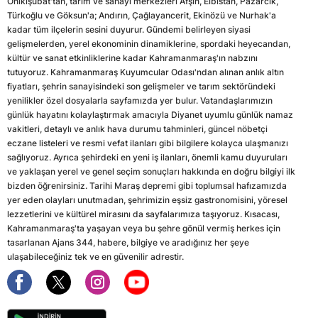
Onikişubat'tan, tarım ve sanayi merkezleri Afşin, Elbistan, Pazarcık,
Türkoğlu ve Göksun'a; Andırın, Çağlayancerit, Ekinözü ve Nurhak'a
kadar tüm ilçelerin sesini duyurur. Gündemi belirleyen siyasi
gelişmelerden, yerel ekonominin dinamiklerine, spordaki heyecandan,
kültür ve sanat etkinliklerine kadar Kahramanmaraş'ın nabzını
tutuyoruz. Kahramanmaraş Kuyumcular Odası'ndan alınan anlık altın
fiyatları, şehrin sanayisindeki son gelişmeler ve tarım sektöründeki
yenilikler özel dosyalarla sayfamızda yer bulur. Vatandaşlarımızın
günlük hayatını kolaylaştırmak amacıyla Diyanet uyumlu günlük namaz
vakitleri, detaylı ve anlık hava durumu tahminleri, güncel nöbetçi
eczane listeleri ve resmi vefat ilanları gibi bilgilere kolayca ulaşmanızı
sağlıyoruz. Ayrıca şehirdeki en yeni iş ilanları, önemli kamu duyuruları
ve yaklaşan yerel ve genel seçim sonuçları hakkında en doğru bilgiyi ilk
bizden öğrenirsiniz. Tarihi Maraş depremi gibi toplumsal hafızamızda
yer eden olayları unutmadan, şehrimizin eşsiz gastronomisini, yöresel
lezzetlerini ve kültürel mirasını da sayfalarımıza taşıyoruz. Kısacası,
Kahramanmaraş'ta yaşayan veya bu şehre gönül vermiş herkes için
tasarlanan Ajans 344, habere, bilgiye ve aradığınız her şeye
ulaşabileceğiniz tek ve en güvenilir adrestir.