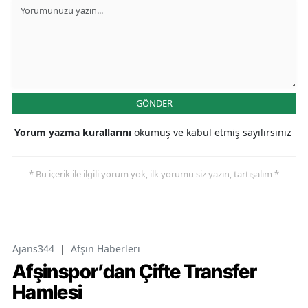
GÖNDER
Yorum yazma kurallarını
okumuş ve kabul etmiş sayılırsınız
* Bu içerik ile ilgili yorum yok, ilk yorumu siz yazın, tartışalım *
Ajans344
|
Afşin Haberleri
Afşinspor’dan Çifte Transfer
Hamlesi