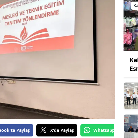
K
Ka
Es
book'ta Paylaş
X'de Paylaş
Whatsapp'tan Gönde