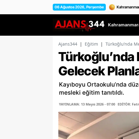
06 Ağustos 2026, Perşembe
Kahramanmara
Ajans344
|
Eğitim
|
Türkoğlu’nda Me
Türkoğlu’nda M
Gelecek Planl
Kayıboyu Ortaokulu’nda düz
mesleki eğitim tanıtıldı.
YAYINLAMA: 13 Mayıs 2026 - 07:00
EDİTÖR: Fa