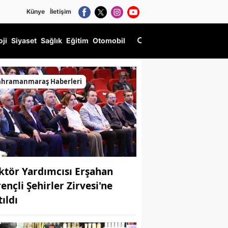
Künye
İletişim
oji
Siyaset
Sağlık
Eğitim
Otomobil
ahramanmaraş Haberleri
ktör Yardımcısı Erşahan
ençli Şehirler Zirvesi'ne
ıldı