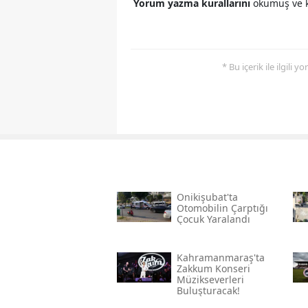
Yorum yazma kurallarını
okumuş ve k
* Bu içerik ile ilgili 
Onikişubat'ta
Otomobilin Çarptığı
Çocuk Yaralandı
Kahramanmaraş'ta
Zakkum Konseri
Müzikseverleri
Buluşturacak!