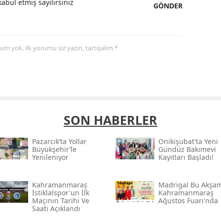
abul etmiş sayılırsınız
GÖNDER
yorum yok, ilk yorumu siz yazın, tartışalım *
SON HABERLER
Pazarcık’ta Yollar
Onikişubat'ta Yeni
Büyükşehir’le
Gündüz Bakımevi
Yenileniyor
Kayıtları Başladı!
Kahramanmaraş
Madrigal Bu Akşa
İstiklalspor'un İlk
Kahramanmaraş
Maçının Tarihi Ve
Ağustos Fuarı'nda
Saati Açıklandı