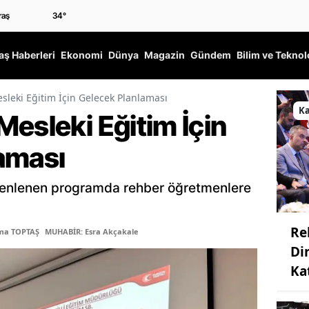
34
°
ş Haberleri
Ekonomi
Dünya
Magazin
Gündem
Bilim ve Teknol
sleki Eğitim İçin Gelecek Planlaması
K
esleki Eğitim İçin
aması
enlenen programda rehber öğretmenlere
Re
tma TOPTAŞ
MUHABİR: Esra Akçakale
Dir
Kat