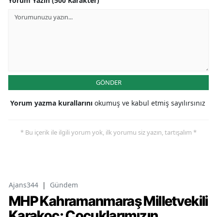
Yorum Yazın (500 Karakter)
GÖNDER
Yorum yazma kurallarını
okumuş ve kabul etmiş sayılırsınız
* Bu içerik ile ilgili yorum yok, ilk yorumu siz yazın, tartışalım *
Ajans344
|
Gündem
MHP Kahramanmaraş Milletvekili
Karakoç: Çocuklarımızın