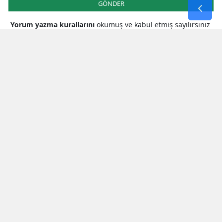
GÖNDER
Yorum yazma kurallarını
okumuş ve kabul etmiş sayılırsınız
* Bu içerik ile ilgili yorum yok, ilk yorumu siz yazın, tartışalım *
SON HABERLER
Kahramanmaraş Valiliğinde Ziyaret
Trafiği
Mhp Kahramanmaraş Milletvekili
Karakoç: Çocuklarımızın Güvenliği
Ortak Vazifemiz