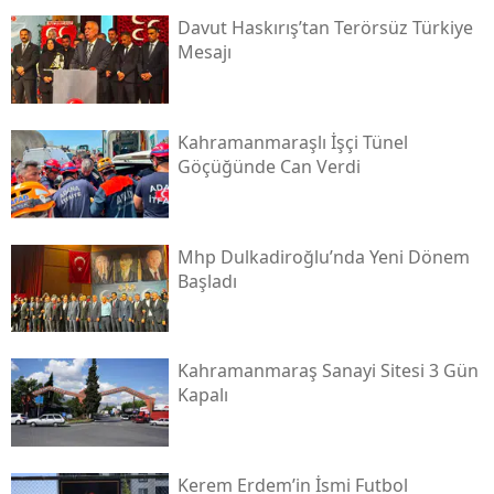
Davut Haskırış’tan Terörsüz Türkiye
Mesajı
Kahramanmaraşlı İşçi Tünel
Göçüğünde Can Verdi
Mhp Dulkadiroğlu’nda Yeni Dönem
Başladı
Kahramanmaraş Sanayi Sitesi 3 Gün
Kapalı
Kerem Erdem’in İsmi Futbol