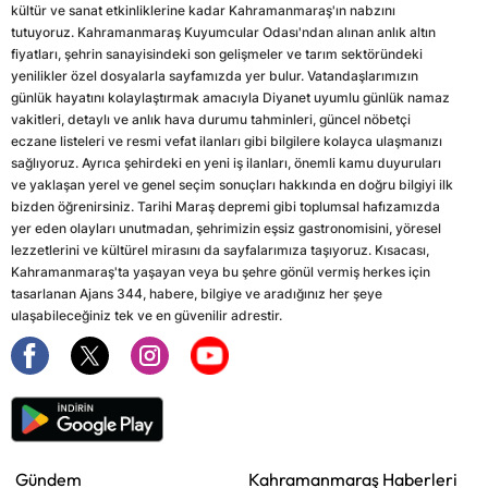
kültür ve sanat etkinliklerine kadar Kahramanmaraş'ın nabzını
tutuyoruz. Kahramanmaraş Kuyumcular Odası'ndan alınan anlık altın
fiyatları, şehrin sanayisindeki son gelişmeler ve tarım sektöründeki
yenilikler özel dosyalarla sayfamızda yer bulur. Vatandaşlarımızın
günlük hayatını kolaylaştırmak amacıyla Diyanet uyumlu günlük namaz
vakitleri, detaylı ve anlık hava durumu tahminleri, güncel nöbetçi
eczane listeleri ve resmi vefat ilanları gibi bilgilere kolayca ulaşmanızı
sağlıyoruz. Ayrıca şehirdeki en yeni iş ilanları, önemli kamu duyuruları
ve yaklaşan yerel ve genel seçim sonuçları hakkında en doğru bilgiyi ilk
bizden öğrenirsiniz. Tarihi Maraş depremi gibi toplumsal hafızamızda
yer eden olayları unutmadan, şehrimizin eşsiz gastronomisini, yöresel
lezzetlerini ve kültürel mirasını da sayfalarımıza taşıyoruz. Kısacası,
Kahramanmaraş'ta yaşayan veya bu şehre gönül vermiş herkes için
tasarlanan Ajans 344, habere, bilgiye ve aradığınız her şeye
ulaşabileceğiniz tek ve en güvenilir adrestir.
Gündem
Kahramanmaraş Haberleri