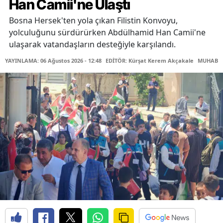
Han Camii'ne Ulaştı
Bosna Hersek'ten yola çıkan Filistin Konvoyu,
yolculuğunu sürdürürken Abdülhamid Han Camii'ne
ulaşarak vatandaşların desteğiyle karşılandı.
YAYINLAMA: 06 Ağustos 2026 - 12:48
EDİTÖR: Kürşat Kerem Akçakale
MUHABİR: